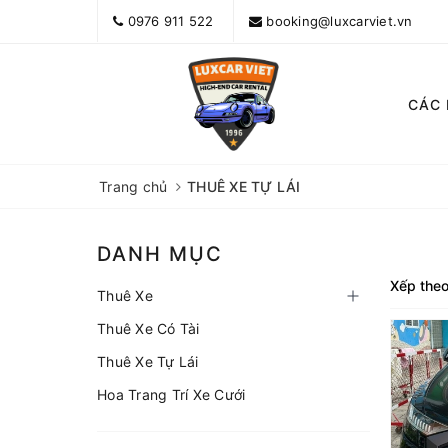
0976 911 522
booking@luxcarviet.vn
CÁC
Trang chủ
THUÊ XE TỰ LÁI
DANH MỤC
Xếp theo
Thuê Xe
Thuê Xe Có Tài
Thuê Xe Audi Q8 5 Chỗ Có Tài Hoặc Tự Lái Tại TP.HCM
Thuê Xe Tự Lái
Hoa Trang Trí Xe Cưới