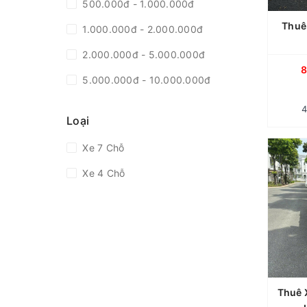
500.000đ - 1.000.000đ
Mercedes-Benz
Thuê
1.000.000đ - 2.000.000đ
dịch 
2.000.000đ - 5.000.000đ
tự 
8
để 
5.000.000đ - 10.000.000đ
lái 
Giá trên 10.000.000đ
thà
Loại
với
động
Xe 7 Chỗ
Thuê Xe Land Cruiser 7 Chỗ Có Tài Hoặc Tự Lái Tại TP.HCM
đại
chọn 
Xe 4 Chỗ
thích
thuê
L
tạ
đời
th
Thuê 
thuê 