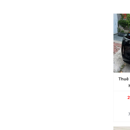
Thuê Xe VinFast VF9 7 Chỗ Có Tài Hoặc Tự Lái Tại TP.HCM
Dị
TPHC
Thuê 
th
cho c
2
lị
cấp? 
đời 
nộ
thôn