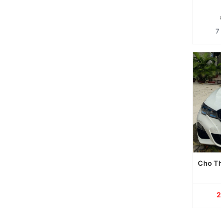
7
Cho Thuê Xe BMW 320i Tại TP.HCM | Tự Lái & Có Tài Xế
Lu
BMW 
thứ
hạn
c
cưới
Cho T
2