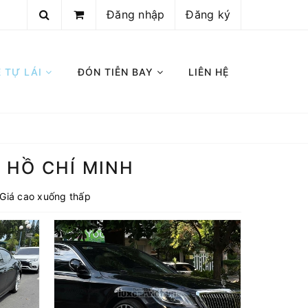
Đăng nhập
Đăng ký
E TỰ LÁI
ĐÓN TIỄN BAY
LIÊN HỆ
I HỒ CHÍ MINH
Giá cao xuống thấp
Thuê Xe Mercedes S500 4 Chỗ Có Tài Hoặc Tự Lái Tại Hồ Chí Minh
 4 Chỗ
Xe 4 Chỗ