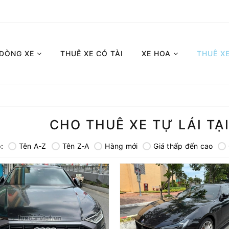
 DÒNG XE
THUÊ XE CÓ TÀI
XE HOA
THUÊ X
CHO THUÊ XE TỰ LÁI TẠ
:
Tên A-Z
Tên Z-A
Hàng mới
Giá thấp đến cao
Thuê Xe Maserati Ghibli 4 Chỗ Tại TP.HCM
Xe 4 Chỗ
Xe