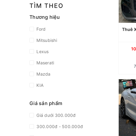
Dịch 
TÌM THEO
Tự Lá
Thương hiệu
Ford
Thuê X
t
Mitsubishi
cho
1
Lexus
thuê
L
Maserati
đờ
thấ
Mazda
KIA
Thuê Xe BMW Z4 Mui Trần 2 Chỗ Tự Lái Tại TP.HCM
TP.HC
th
Toyota
Giá sản phẩm
VinFast
nghiệ
mái. 
Giá dưới 300.000đ
Audi
Dịch 
để n
300.000đ - 500.000đ
BMW
Tự Lá