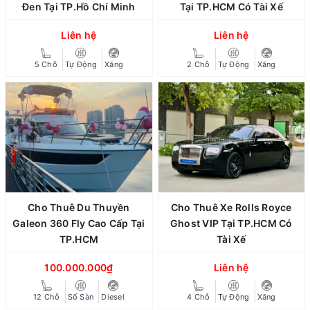
Đen Tại TP.Hồ Chí Minh
Tại TP.HCM Có Tài Xế
Liên hệ
Liên hệ
5 Chỗ
Tự Động
Xăng
2 Chỗ
Tự Động
Xăng
Cho Thuê Du Thuyền
Cho Thuê Xe Rolls Royce
Galeon 360 Fly Cao Cấp Tại
Ghost VIP Tại TP.HCM Có
TP.HCM
Tài Xế
100.000.000₫
Liên hệ
12 Chỗ
Số Sàn
Diesel
4 Chỗ
Tự Động
Xăng