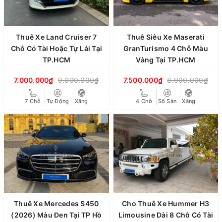
Thuê Xe Land Cruiser 7
Thuê Siêu Xe Maserati
Chỗ Có Tài Hoặc Tự Lái Tại
GranTurismo 4 Chỗ Màu
TP.HCM
Vàng Tại TP.HCM
7.000.000₫
9.000.000₫
7.500.000₫
8.000.000₫
7 Chỗ
Tự Động
Xăng
4 Chỗ
Số Sàn
Xăng
Thuê Xe Mercedes S450
Cho Thuê Xe Hummer H3
(2026) Màu Đen Tại TP Hồ
Limousine Dài 8 Chỗ Có Tài