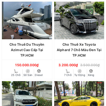
Cho Thuê Du Thuyền
Cho Thuê Xe Toyota
Azimut Cao Cấp Tại
Alphard 7 Chỗ Màu Đen Tại
TP.HCM
TP.HCM
150.000.000₫
3.200.000₫
3.500.000₫
25 Chỗ
Số Sàn
Diesel
7 Chỗ
Tự Động
Xăng