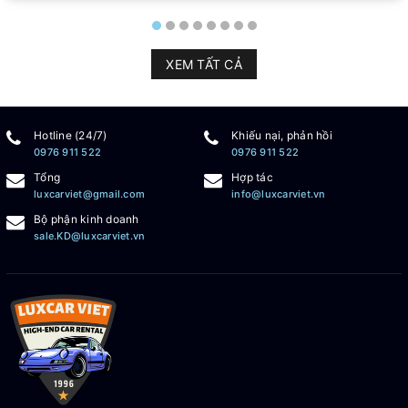
XEM TẤT CẢ
Hotline (24/7)
Khiếu nại, phản hồi
0976 911 522
0976 911 522
Tổng
Hợp tác
luxcarviet@gmail.com
info@luxcarviet.vn
Bộ phận kinh doanh
sale.KD@luxcarviet.vn