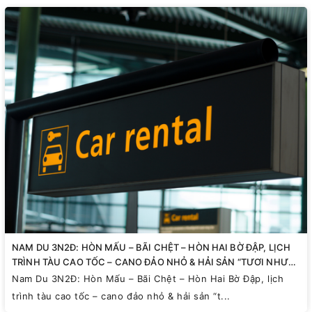
NAM DU 3N2Đ: HÒN MẤU – BÃI CHỆT – HÒN HAI BỜ ĐẬP, LỊCH
TRÌNH TÀU CAO TỐC – CANO ĐẢO NHỎ & HẢI SẢN “TƯƠI NHƯ
VỪA VỚT”
Nam Du 3N2Đ: Hòn Mấu – Bãi Chệt – Hòn Hai Bờ Đập, lịch
trình tàu cao tốc – cano đảo nhỏ & hải sản “t...