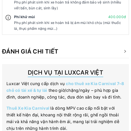
Phụ phí phát sinh khi xe hoàn trả không đảm bảo vệ sinh (nhiều
vết bẩn, bùn cát, sình lầy)
Phí khử mùi
400.000đ
Phụ phí phát sinh khi xe hoàn trả bị ám mùi khó chịu (mùi thuốc
lá, thực phẩm nặng mùi...)
ĐÁNH GIÁ CHI TIẾT
DỊCH VỤ TẠI LUXCAR VIỆT
Luxcar Việt cung cấp dịch vụ
cho thuê xe Kia Carnival 7–8
chỗ có tài xế & tự lái
theo giờ/chặng/ngày – phù hợp gia
đình, doanh nghiệp, công tác, đưa đón sân bay và đi tỉnh.
Thuê Xe Kia Carnival
là dòng MPV cao cấp nổi bật với
thiết kế hiện đại, khoang nội thất rộng rãi, ghế ngồi thoải
mái và khả năng vận hành êm ái, mang lại trải nghiệm dễ
chịu trên những hành trình dài.