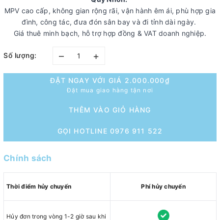
MPV cao cấp, không gian rộng rãi, vận hành êm ái, phù hợp gia
đình, công tác, đưa đón sân bay và đi tỉnh dài ngày.
Giá thuê minh bạch, hỗ trợ hợp đồng & VAT doanh nghiệp.
–
+
Số lượng:
ĐẶT NGAY VỚI GIÁ
2.000.000₫
Đặt mua giao hàng tận nơi
THÊM VÀO GIỎ HÀNG
GỌI HOTLINE 0976 911 522
Chính sách
Thời điểm hủy chuyến
Phí hủy chuyến
Hủy đơn trong vòng 1-2 giờ sau khi