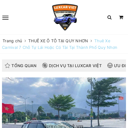
Trang chủ
THUÊ XE Ô TÔ TẠI QUY NHƠN
Thuê Xe
Carnival 7 Chỗ Tự Lái Hoặc Có Tài Tại Thành Phố Quy Nhơn
TỔNG QUAN
DỊCH VỤ TẠI LUXCAR VIỆT
ƯU ĐI