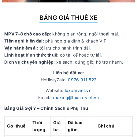
BẢNG GIÁ THUÊ XE
MPV 7–8 chỗ cao cấp
: không gian rộng, ngồi thoải mái.
Tiện nghi hiện đại
: phù hợp gia đình & khách VIP.
Vận hành êm ái
: tối ưu cho hành trình dài.
Linh hoạt hình thức thuê
: có tài xế hoặc tự lái.
Dịch vụ chuyên nghiệp
: xe sạch, đúng giờ, hỗ trợ nhanh.
Liên hệ đặt xe:
Hotline/Zalo:
0976.911.522
Website:
luxcarviet.vn
Email:
booking@luxcarviet.vn
Bảng Giá Gợi Ý – Chính Sách & Phụ Thu
Thời
Giá
Đã bao
Gói thuê
Ghi chú
lượng
từ
gồm