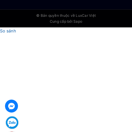
© Bản quyền thuộc về
LuxCar Việt
Cung cấp bởi Sapo
So sánh