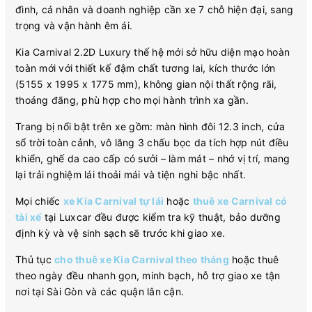
đình, cá nhân và doanh nghiệp cần xe 7 chỗ hiện đại, sang
trọng và vận hành êm ái.
Kia Carnival 2.2D Luxury thế hệ mới sở hữu diện mạo hoàn
toàn mới với thiết kế đậm chất tương lai, kích thước lớn
(5155 x 1995 x 1775 mm), không gian nội thất rộng rãi,
thoáng đãng, phù hợp cho mọi hành trình xa gần.
Trang bị nổi bật trên xe gồm: màn hình đôi 12.3 inch, cửa
sổ trời toàn cảnh, vô lăng 3 chấu bọc da tích hợp nút điều
khiển, ghế da cao cấp có sưởi – làm mát – nhớ vị trí, mang
lại trải nghiệm lái thoải mái và tiện nghi bậc nhất.
Mọi chiếc
xe Kia Carnival tự lái
hoặc
thuê xe Carnival có
tài xế
tại Luxcar đều được kiểm tra kỹ thuật, bảo dưỡng
định kỳ và vệ sinh sạch sẽ trước khi giao xe.
Thủ tục
cho thuê xe Kia Carnival theo tháng
hoặc thuê
theo ngày đều nhanh gọn, minh bạch, hỗ trợ giao xe tận
nơi tại Sài Gòn và các quận lân cận.