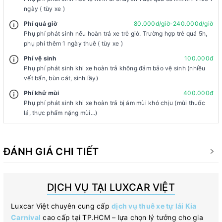
ngày ( tùy xe )
Phí quá giờ
80.000đ/giờ-240.000đ/giờ
Phụ phí phát sinh nếu hoàn trả xe trễ giờ. Trường hợp trễ quá 5h,
phụ phí thêm 1 ngày thuê ( tùy xe )
Phí vệ sinh
100.000đ
Phụ phí phát sinh khi xe hoàn trả không đảm bảo vệ sinh (nhiều
vết bẩn, bùn cát, sình lầy)
Phí khử mùi
400.000đ
Phụ phí phát sinh khi xe hoàn trả bị ám mùi khó chịu (mùi thuốc
lá, thực phẩm nặng mùi...)
ĐÁNH GIÁ CHI TIẾT
DỊCH VỤ TẠI LUXCAR VIỆT
Luxcar Việt chuyên cung cấp
dịch vụ thuê xe tự lái Kia
Carnival
cao cấp tại TP.HCM – lựa chọn lý tưởng cho gia