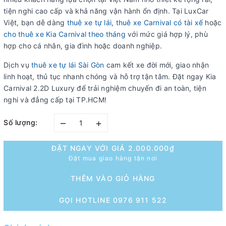
tiện nghi cao cấp và khả năng vận hành ổn định. Tại LuxCar
Việt, bạn dễ dàng
thuê xe tự lái
,
thuê xe Carnival có tài xế
hoặc
cho thuê xe Kia Carnival theo tháng
với mức giá hợp lý, phù
hợp cho cá nhân, gia đình hoặc doanh nghiệp.
Dịch vụ
thuê xe tự lái Sài Gòn
cam kết xe đời mới, giao nhận
linh hoạt, thủ tục nhanh chóng và hỗ trợ tận tâm. Đặt ngay Kia
Carnival 2.2D Luxury để trải nghiệm chuyến đi an toàn, tiện
nghi và đẳng cấp tại TP.HCM!
–
+
Số lượng:
ĐẶT NGAY VỚI GIÁ
2.000.000₫
Đặt mua giao hàng tận nơi
THÊM VÀO GIỎ HÀNG
GỌI HOTLINE 0976 911 522