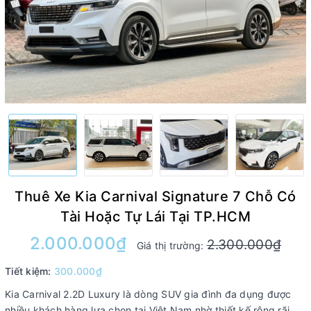
Thuê Xe Kia Carnival Signature 7 Chỗ Có
Tài Hoặc Tự Lái Tại TP.HCM
2.000.000₫
2.300.000₫
Giá thị trường:
Tiết kiệm:
300.000₫
Kia Carnival 2.2D Luxury là dòng SUV gia đình đa dụng được
nhiều khách hàng lựa chọn tại Việt Nam nhờ thiết kế rộng rãi,