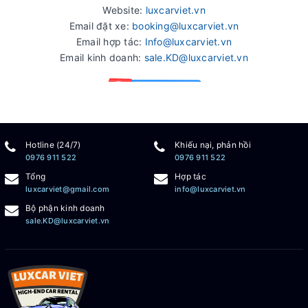
Website:
luxcarviet.vn
Email đặt xe:
booking@luxcarviet.vn
Email hợp tác:
Info@luxcarviet.vn
Email kinh doanh:
sale.KD@luxcarviet.vn
Hotline (24/7)
Khiếu nại, phản hồi
0976 911 522
0976 911 522
Tổng
Hợp tác
luxcarviet@gmail.com
info@luxcarviet.vn
Bộ phận kinh doanh
sale.KD@luxcarviet.vn