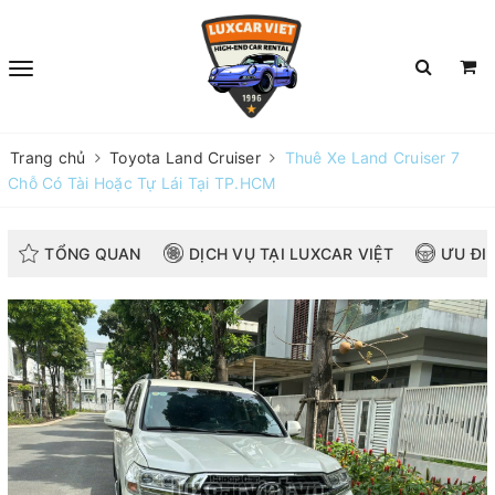
Trang chủ
Toyota Land Cruiser
Thuê Xe Land Cruiser 7
Chỗ Có Tài Hoặc Tự Lái Tại TP.HCM
TỔNG QUAN
DỊCH VỤ TẠI LUXCAR VIỆT
ƯU ĐI