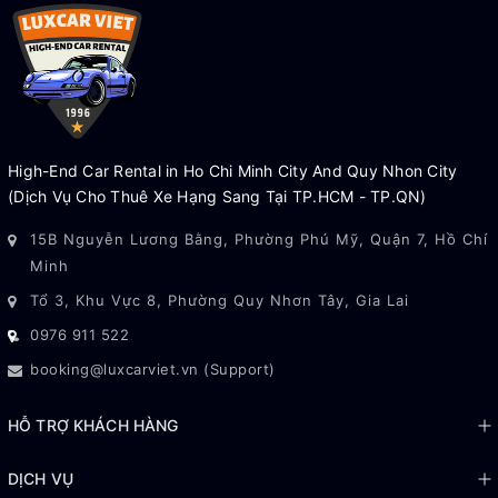
Có. Luxcar Việt cung cấp dịch vụ thuê xe tự lái đối với khách
hàng đáp ứng đầy đủ điều kiện theo quy định.
Có cho thuê xe kèm tài xế không?
Có. Đội ngũ tài xế chuyên nghiệp, nhiều kinh nghiệm và phục
vụ 24/7.
High-End Car Rental in Ho Chi Minh City And Quy Nhon City
Có xuất hóa đơn VAT không?
(Dịch Vụ Cho Thuê Xe Hạng Sang Tại TP.HCM - TP.QN)
Có. Luxcar Việt hỗ trợ xuất hóa đơn VAT đầy đủ cho khách
15B Nguyễn Lương Bằng, Phường Phú Mỹ, Quận 7, Hồ Chí
hàng cá nhân và doanh nghiệp.
Minh
Có phục vụ ngoài TP.HCM không?
Tổ 3, Khu Vực 8, Phường Quy Nhơn Tây, Gia Lai
Có. Chúng tôi phục vụ các tuyến đi Vũng Tàu, Đà Lạt, Phan
0976 911 522
Thiết, Nha Trang, Tây Ninh, Long An, Đồng Nai và các tỉnh
booking@luxcarviet.vn (Support)
thành trên toàn quốc.
HỖ TRỢ KHÁCH HÀNG
Dịch Vụ Liên Quan
Thuê xe Land Cruiser LC300
Thuê xe Mercedes S450 Luxury
DỊCH VỤ