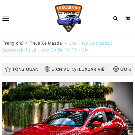
Trang chủ
Thuê Xe Mazda
Cho Thuê Xe Mazda3
Sportback Tự Lái Hoặc Có Tài Tại TP.HCM
TỔNG QUAN
DỊCH VỤ TẠI LUXCAR VIỆT
ƯU ĐI