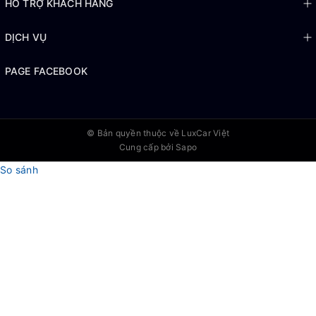
HỖ TRỢ KHÁCH HÀNG
Hỗ trợ nhanh 24/7.
DỊCH VỤ
PAGE FACEBOOK
© Bản quyền thuộc về
LuxCar Việt
Cung cấp bởi Sapo
So sánh