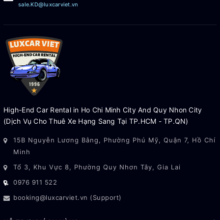
sale.KD@luxcarviet.vn
chóng và mức giá cạnh tranh.
Thông Tin Liên Hệ
Luxcar Việt
Website:
https://luxcarviet.vn
Email:
booking@luxcarviet.vn
Chuyên:
Thuê xe Mazda3 Sportback TP.HCM
High-End Car Rental in Ho Chi Minh City And Quy Nhon City
Thuê xe Mazda3 có tài xế
(Dịch Vụ Cho Thuê Xe Hạng Sang Tại TP.HCM - TP.QN)
Thuê xe sân bay TP.HCM
Thuê xe doanh nhân
15B Nguyễn Lương Bằng, Phường Phú Mỹ, Quận 7, Hồ Chí
Thuê xe du lịch
Minh
Thuê xe đi tỉnh
Tổ 3, Khu Vực 8, Phường Quy Nhơn Tây, Gia Lai
Thuê xe VIP
0976 911 522
Thuê xe công tác
Luxcar Việt cam kết mang đến dịch vụ thuê xe Mazda3
booking@luxcarviet.vn (Support)
Sportback có tài xế tại TP.HCM chuyên nghiệp, xe đời mới, tài
xế kinh nghiệm và hỗ trợ khách hàng nhanh chóng 24/7.