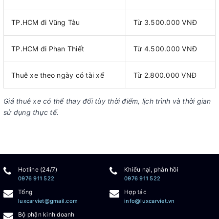
TP.HCM đi Vũng Tàu
Từ 3.500.000 VNĐ
TP.HCM đi Phan Thiết
Từ 4.500.000 VNĐ
Thuê xe theo ngày có tài xế
Từ 2.800.000 VNĐ
Giá thuê xe có thể thay đổi tùy thời điểm, lịch trình và thời gian
sử dụng thực tế.
Tại Sao Nên Thuê Xe Mazda3 Sportback Tại Luxcar Việt?
Luxcar Việt là đơn vị chuyên cung cấp dịch vụ thuê xe có tài xế
tại TP.HCM với đội xe đa dạng từ Mazda3 Sportback, Kia K3,
Toyota Camry, Mercedes-Benz C-Class, Toyota Alphard,
Hotline (24/7)
Khiếu nại, phản hồi
Mercedes V250 đến các dòng xe doanh nhân và xe VIP cao
0976 911 522
0976 911 522
cấp.
Tổng
Hợp tác
luxcarviet@gmail.com
info@luxcarviet.vn
Chúng tôi cam kết mang đến trải nghiệm di chuyển chuyên
Bộ phận kinh doanh
nghiệp với xe sạch đẹp, tài xế tận tâm, quy trình đặt xe nhanh