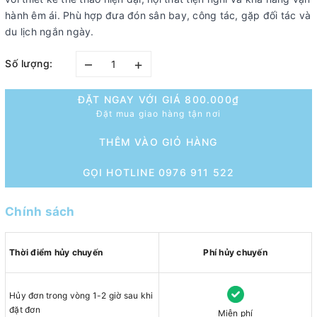
hành êm ái. Phù hợp đưa đón sân bay, công tác, gặp đối tác và
du lịch ngắn ngày.
–
+
Số lượng:
ĐẶT NGAY VỚI GIÁ
800.000₫
Đặt mua giao hàng tận nơi
THÊM VÀO GIỎ HÀNG
GỌI HOTLINE 0976 911 522
Chính sách
Thời điểm hủy chuyến
Phí hủy chuyến
Hủy đơn trong vòng 1-2 giờ sau khi
đặt đơn
Miễn phí