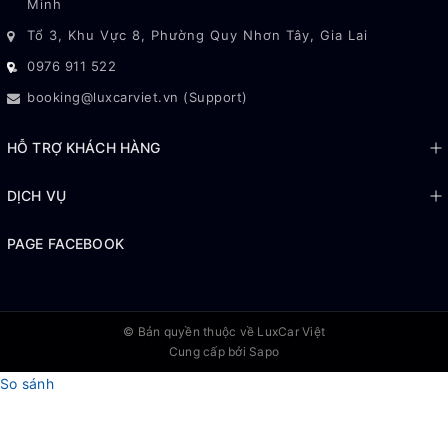
Minh
Xe có phù hợp đi tỉnh không?
Tổ 3, Khu Vực 8, Phường Quy Nhơn Tây, Gia Lai
Giá thuê có thay đổi theo thời điểm không?
0976 911 522
booking@luxcarviet.vn (Support)
HỖ TRỢ KHÁCH HÀNG
DỊCH VỤ
PAGE FACEBOOK
© Bản quyền thuộc về
LuxCar Việt
Cung cấp bởi Sapo
So sánh