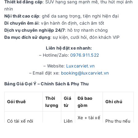
Thiết kế đẳng cấp
: SUV hạng sang mạnh mẽ, thu hút mọi ánh
nhìn
Nội thất cao cấp
: ghế da sang trọng, tiện nghi hiện đại
Di chuyển êm ái
: vận hành ổn định, cách âm tốt
Dịch vụ chuyên nghiệp 24/7
: hỗ trợ nhanh chóng
Đa mục đích sử dụng
: sự kiện, cưới hỏi, đón khách VIP
Liên hệ đặt xe nhanh:
– Hotline/Zalo:
0976.911.522
– Website:
Luxcarviet.vn
– Email đặt xe:
booking@luxcarviet.vn
Bảng Giá Gợi Ý – Chính Sách & Phụ Thu
Thời
Giá
Đã bao
Gói thuê
Ghi chú
lượng
từ
gồm
Xe + tài xế
Có tài xế nội
Liên
Phụ thu nếu
4 giờ
+ bảo
thành TP.HCM
hệ
vượt giờ
hiểm