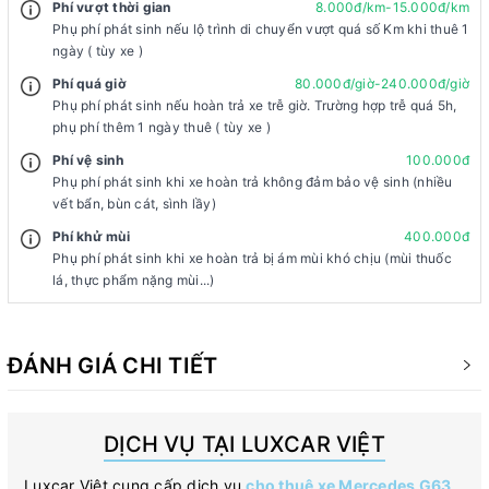
Phí vượt thời gian
8.000đ/km-15.000đ/km
Phụ phí phát sinh nếu lộ trình di chuyển vượt quá số Km khi thuê 1
ngày ( tùy xe )
Phí quá giờ
80.000đ/giờ-240.000đ/giờ
Phụ phí phát sinh nếu hoàn trả xe trễ giờ. Trường hợp trễ quá 5h,
phụ phí thêm 1 ngày thuê ( tùy xe )
Phí vệ sinh
100.000đ
Phụ phí phát sinh khi xe hoàn trả không đảm bảo vệ sinh (nhiều
vết bẩn, bùn cát, sình lầy)
Phí khử mùi
400.000đ
Phụ phí phát sinh khi xe hoàn trả bị ám mùi khó chịu (mùi thuốc
lá, thực phẩm nặng mùi...)
ĐÁNH GIÁ CHI TIẾT
DỊCH VỤ TẠI LUXCAR VIỆT
Luxcar Việt cung cấp dịch vụ
cho thuê xe Mercedes G63