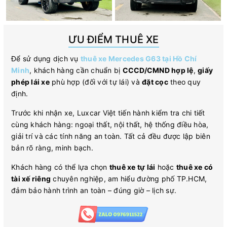
ƯU ĐIỂM THUÊ XE
Để sử dụng dịch vụ
thuê xe Mercedes G63 tại Hồ Chí
Minh
, khách hàng cần chuẩn bị
CCCD/CMND hợp lệ
,
giấy
phép lái xe
phù hợp (đối với tự lái) và
đặt cọc
theo quy
định.
Trước khi nhận xe, Luxcar Việt tiến hành kiểm tra chi tiết
cùng khách hàng: ngoại thất, nội thất, hệ thống điều hòa,
giải trí và các tính năng an toàn. Tất cả đều được lập biên
bản rõ ràng, minh bạch.
Khách hàng có thể lựa chọn
thuê xe tự lái
hoặc
thuê xe có
tài xế riêng
chuyên nghiệp, am hiểu đường phố TP.HCM,
đảm bảo hành trình an toàn – đúng giờ – lịch sự.