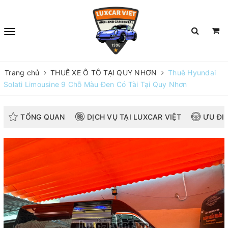
Trang chủ
THUÊ XE Ô TÔ TẠI QUY NHƠN
Thuê Hyundai
Solati Limousine 9 Chỗ Màu Đen Có Tài Tại Quy Nhơn
TỔNG QUAN
DỊCH VỤ TẠI LUXCAR VIỆT
ƯU ĐI