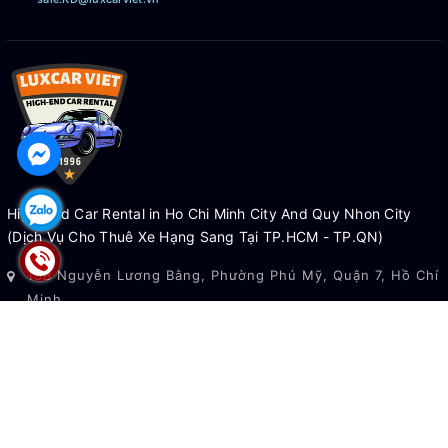
Hyundai Solati Limousine phù hợp cho đối tượng nào?
Có cho thuê Solati Limousine tự lái không?
High-End Car Rental in Ho Chi Minh City And Quy Nhon City
(Dịch Vụ Cho Thuê Xe Hạng Sang Tại TP.HCM - TP.QN)
15B Nguyễn Lương Bằng, Phường Phú Mỹ, Quận 7, Hồ Chí
Minh
Tổ 3, Khu Vực 8, Phường Quy Nhơn Tây, Gia Lai
0976 911 522
booking@luxcarviet.vn (Support)
HỖ TRỢ KHÁCH HÀNG