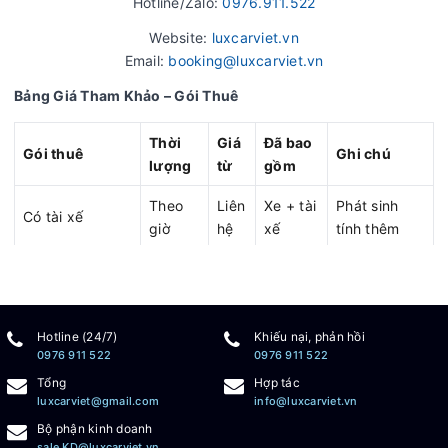
Hotline/Zalo:
0976.911.522
Website:
luxcarviet.vn
Email:
booking@luxcarviet.vn
Bảng Giá Tham Khảo – Gói Thuê
Thời
Giá
Đã bao
Gói thuê
Ghi chú
lượng
từ
gồm
Theo
Liên
Xe + tài
Phát sinh
Có tài xế
giờ
hệ
xế
tính thêm
Theo
Liên
Xe + tài
Theo lịch
Đi tỉnh
ngày
hệ
xế
trình
Sự kiện – doanh
Thỏa
Liên
Ưu đãi số
Hotline (24/7)
Khiếu nại, phản hồi
Trọn gói
nghiệp
thuận
hệ
lượng
0976 911 522
0976 911 522
Tổng
Hợp tác
Giá chưa bao gồm VAT, phí cầu đường, bãi đỗ (nếu có).
luxcarviet@gmail.com
info@luxcarviet.vn
Ưu đãi cho hợp đồng dài ngày và khách doanh nghiệp.
Bộ phận kinh doanh
Câu Hỏi Thường Gặp (FAQ)
sale.KD@luxcarviet.vn