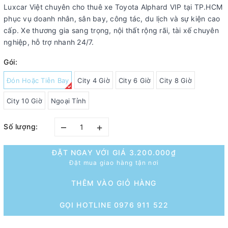
Luxcar Việt chuyên cho thuê xe Toyota Alphard VIP tại TP.HCM
phục vụ doanh nhân, sân bay, công tác, du lịch và sự kiện cao
cấp. Xe thương gia sang trọng, nội thất rộng rãi, tài xế chuyên
nghiệp, hỗ trợ nhanh 24/7.
Gói:
Đón Hoặc Tiễn Bay
City 4 Giờ
City 6 Giờ
City 8 Giờ
City 10 Giờ
Ngoại Tỉnh
–
+
Số lượng:
ĐẶT NGAY VỚI GIÁ
3.200.000₫
Đặt mua giao hàng tận nơi
THÊM VÀO GIỎ HÀNG
GỌI HOTLINE 0976 911 522