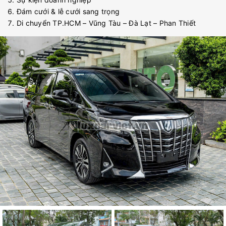
Đám cưới & lễ cưới sang trọng
Di chuyển TP.HCM – Vũng Tàu – Đà Lạt – Phan Thiết