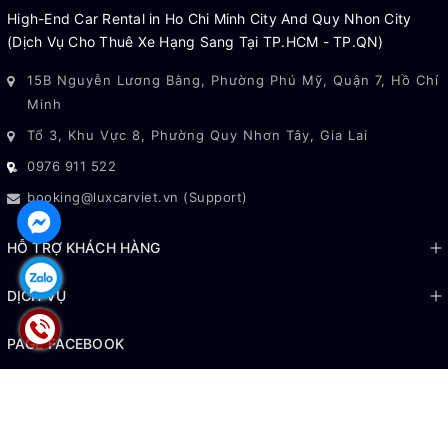
Câu Hỏi Thường Gặp (FAQ)
High-End Car Rental in Ho Chi Minh City And Quy Nhon City
(Dịch Vụ Cho Thuê Xe Hạng Sang Tại TP.HCM - TP.QN)
Alphard có ghế thương gia không?
Có thể đón nhiều điểm trong nội thành?
15B Nguyễn Lương Bằng, Phường Phú Mỹ, Quận 7, Hồ Chí
Hủy/đổi lịch có phí không?
Minh
Thuê tự lái có được không?
Tổ 3, Khu Vực 8, Phường Quy Nhơn Tây, Gia Lai
0976 911 522
booking@luxcarviet.vn (Support)
HỖ TRỢ KHÁCH HÀNG
DỊCH VỤ
PAGE FACEBOOK
© Bản quyền thuộc về
LuxCar Việt