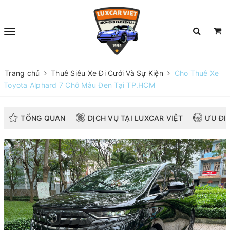
Trang chủ
Thuê Siêu Xe Đi Cưới Và Sự Kiện
Cho Thuê Xe
Toyota Alphard 7 Chỗ Màu Đen Tại TP.HCM
TỔNG QUAN
DỊCH VỤ TẠI LUXCAR VIỆT
ƯU ĐI