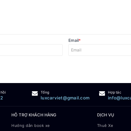
Email
*
 hồi
Tổng
Hợp tác
22
luxcarviet@gmail.com
info@luxc
HỖ TRỢ KHÁCH HÀNG
DỊCH VỤ
Hướng dẫn book xe
Thuê Xe