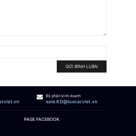
GỬI BÌNH LUẬN
Bộ phận kinh doanh
arviet.vn
sale.KD@luxcarviet.vn
PAGE FACEBOOK