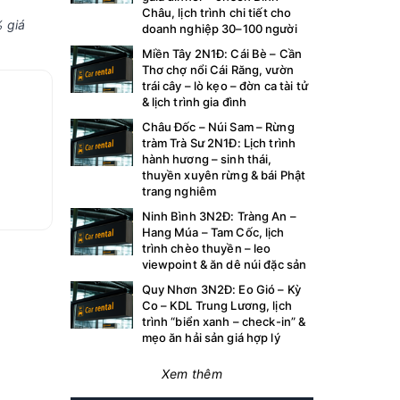
Châu, lịch trình chi tiết cho
 giá
doanh nghiệp 30–100 người
Miền Tây 2N1Đ: Cái Bè – Cần
Thơ chợ nổi Cái Răng, vườn
trái cây – lò kẹo – đờn ca tài tử
& lịch trình gia đình
Châu Đốc – Núi Sam – Rừng
tràm Trà Sư 2N1Đ: Lịch trình
hành hương – sinh thái,
thuyền xuyên rừng & bái Phật
trang nghiêm
Ninh Bình 3N2Đ: Tràng An –
Hang Múa – Tam Cốc, lịch
trình chèo thuyền – leo
viewpoint & ăn dê núi đặc sản
Quy Nhơn 3N2Đ: Eo Gió – Kỳ
Co – KDL Trung Lương, lịch
trình “biển xanh – check-in” &
mẹo ăn hải sản giá hợp lý
Xem thêm