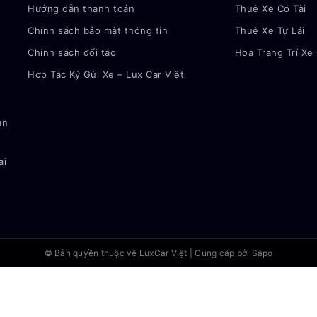
Hướng dẫn thanh toán
Thuê Xe Có Tài
Chính sách bảo mật thông tin
Thuê Xe Tự Lái
Chính sách đối tác
Hoa Trang Trí Xe
Hợp Tác Ký Gửi Xe – Lux Car Việt
ận
ai
© Bản quyền thuộc về
LuxCar Việt
|
Cung cấp bởi Sapo