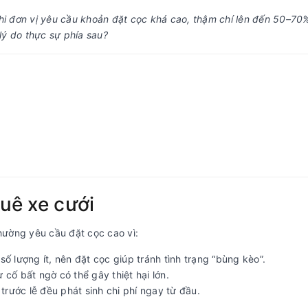
i đơn vị yêu cầu khoản đặt cọc khá cao, thậm chí lên đến 50–70%
 lý do thực sự phía sau?
huê xe cưới
ường yêu cầu đặt cọc cao vì:
ố lượng ít, nên đặt cọc giúp tránh tình trạng “bùng kèo”.
ự cố bất ngờ có thể gây thiệt hại lớn.
trước lễ đều phát sinh chi phí ngay từ đầu.