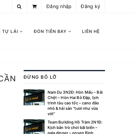
Đăng nhập
Đăng ký
E TỰ LÁI
ĐÓN TIỄN BAY
LIÊN HỆ
 CẦN
ĐỪNG BỎ LỠ
Nam Du 3N2Đ: Hòn Mấu – Bãi
Chệt – Hòn Hai Bờ Đập, lịch
trình tàu cao tốc – cano đảo
nhỏ & hải sản “tươi như vừa
vớt”
Team Building Hồ Tràm 2N1Đ:
Kịch bản trò chơi bãi biển –
gala dinner – onsen Bình