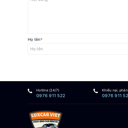
Họ tên
*
Hotline (24/7)
Khiếu nại, phản
0976 911 522
0976 911 5