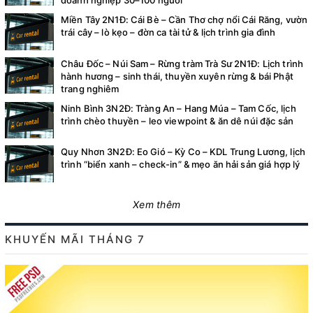
doanh nghiệp 30–100 người
Miền Tây 2N1Đ: Cái Bè – Cần Thơ chợ nổi Cái Răng, vườn
trái cây – lò kẹo – đờn ca tài tử & lịch trình gia đình
Châu Đốc – Núi Sam – Rừng tràm Trà Sư 2N1Đ: Lịch trình
hành hương – sinh thái, thuyền xuyên rừng & bái Phật
trang nghiêm
Ninh Bình 3N2Đ: Tràng An – Hang Múa – Tam Cốc, lịch
trình chèo thuyền – leo viewpoint & ăn dê núi đặc sản
Quy Nhơn 3N2Đ: Eo Gió – Kỳ Co – KDL Trung Lương, lịch
trình “biển xanh – check-in” & mẹo ăn hải sản giá hợp lý
Xem thêm
KHUYẾN MÃI THÁNG 7