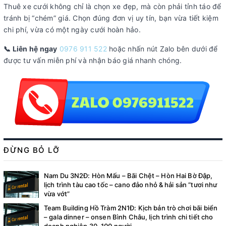
Thuê xe cưới không chỉ là chọn xe đẹp, mà còn phải tỉnh táo để
tránh bị “chém” giá. Chọn đúng đơn vị uy tín, bạn vừa tiết kiệm
chi phí, vừa có một ngày cưới hoàn hảo.
📞 Liên hệ ngay
0976 911 522
hoặc nhấn nút Zalo bên dưới để
được tư vấn miễn phí và nhận báo giá nhanh chóng.
ĐỪNG BỎ LỠ
Nam Du 3N2Đ: Hòn Mấu – Bãi Chệt – Hòn Hai Bờ Đập,
lịch trình tàu cao tốc – cano đảo nhỏ & hải sản “tươi như
vừa vớt”
Team Building Hồ Tràm 2N1Đ: Kịch bản trò chơi bãi biển
– gala dinner – onsen Bình Châu, lịch trình chi tiết cho