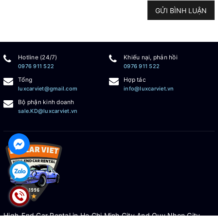
GỬI BÌNH LUẬN
Hotline (24/7)
Khiếu nại, phản hồi
0976 911 522
0976 911 522
Tổng
Hợp tác
luxcarviet@gmail.com
info@luxcarviet.vn
Bộ phận kinh doanh
sale.KD@luxcarviet.vn
High-End Car Rental in Ho Chi Minh City And Quy Nhon City