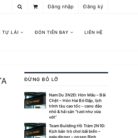
Đăng nhập
Đăng ký
E TỰ LÁI
ĐÓN TIỄN BAY
LIÊN HỆ
ỰA
ĐỪNG BỎ LỠ
Nam Du 3N2Đ: Hòn Mấu – Bãi
Chệt – Hòn Hai Bờ Đập, lịch
trình tàu cao tốc – cano đảo
nhỏ & hải sản “tươi như vừa
vớt”
Team Building Hồ Tràm 2N1Đ:
Kịch bản trò chơi bãi biển –
gala dinner – onsen Bình