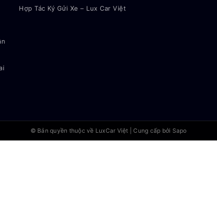
Hợp Tác Ký Gửi Xe – Lux Car Việt
ận
ai
© Bản quyền thuộc về
LuxCar Việt
|
Cung cấp bởi Sapo