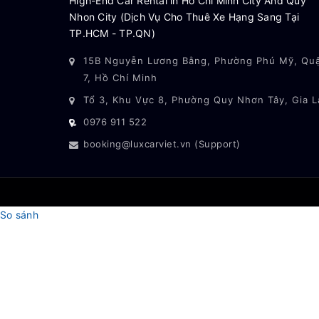
High-End Car Rental in Ho Chi Minh City And Quy
Nhon City (Dịch Vụ Cho Thuê Xe Hạng Sang Tại
TP.HCM - TP.QN)
15B Nguyễn Lương Bằng, Phường Phú Mỹ, Qu
7, Hồ Chí Minh
Tổ 3, Khu Vực 8, Phường Quy Nhơn Tây, Gia L
0976 911 522
booking@luxcarviet.vn (Support)
So sánh