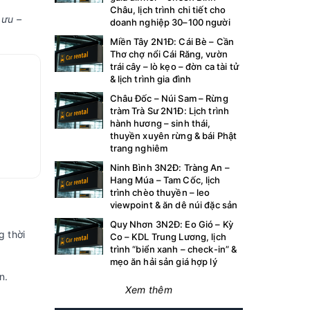
Châu, lịch trình chi tiết cho
 ưu –
doanh nghiệp 30–100 người
Miền Tây 2N1Đ: Cái Bè – Cần
Thơ chợ nổi Cái Răng, vườn
trái cây – lò kẹo – đờn ca tài tử
& lịch trình gia đình
Châu Đốc – Núi Sam – Rừng
tràm Trà Sư 2N1Đ: Lịch trình
hành hương – sinh thái,
thuyền xuyên rừng & bái Phật
trang nghiêm
Ninh Bình 3N2Đ: Tràng An –
Hang Múa – Tam Cốc, lịch
trình chèo thuyền – leo
viewpoint & ăn dê núi đặc sản
Quy Nhơn 3N2Đ: Eo Gió – Kỳ
g thời
Co – KDL Trung Lương, lịch
trình “biển xanh – check-in” &
mẹo ăn hải sản giá hợp lý
n.
Xem thêm