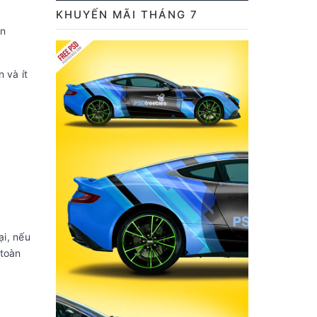
KHUYẾN MÃI THÁNG 7
ên
 và ít
ại, nếu
 toàn