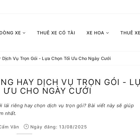
 DÒNG XE
THUÊ XE CÓ TÀI
XE HOA
THUÊ X
y Dịch Vụ Trọn Gói - Lựa Chọn Tối Ưu Cho Ngày Cưới
ÊNG HAY DỊCH VỤ TRỌN GÓI - L
I ƯU CHO NGÀY CƯỚI
 lái riêng hay chọn dịch vụ trọn gói? Bài viết này sẽ giúp
âm nhất.
Cẩm Vân
Ngày đăng: 13/08/2025