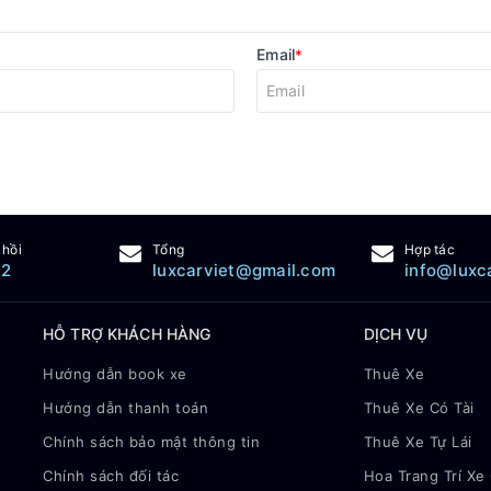
Email
*
 hồi
Tổng
Hợp tác
22
luxcarviet@gmail.com
info@luxc
HỖ TRỢ KHÁCH HÀNG
DỊCH VỤ
Hướng dẫn book xe
Thuê Xe
Hướng dẫn thanh toán
Thuê Xe Có Tài
Chính sách bảo mật thông tin
Thuê Xe Tự Lái
Chính sách đối tác
Hoa Trang Trí Xe