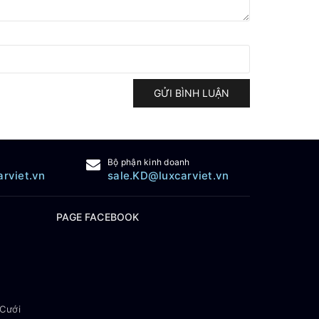
GỬI BÌNH LUẬN
Bộ phận kinh doanh
arviet.vn
sale.KD@luxcarviet.vn
PAGE FACEBOOK
 Cưới