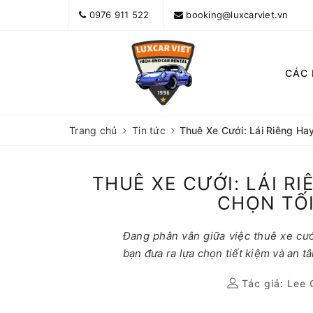
0976 911 522
booking@luxcarviet.vn
CÁC
Trang chủ
Tin tức
Thuê Xe Cưới: Lái Riêng Ha
THUÊ XE CƯỚI: LÁI RI
CHỌN TỐ
Đang phân vân giữa việc thuê xe cưới
bạn đưa ra lựa chọn tiết kiệm và an t
Tác giả:
Lee 