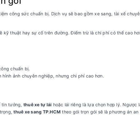
ọn gói
kiệm công sức chuẩn bị. Dịch vụ sẽ bao gồm xe sang, tài xế chuy
kỹ thuật hay sự cố trên đường. Điểm trừ là chi phí có thể cao hơn
công chuẩn bị.
n hình ảnh chuyên nghiệp, nhưng chi phí cao hơn.
 tin tưởng,
thuê xe tự lái
hoặc lái riêng là lựa chọn hợp lý. Ngược l
 trọng,
thuê xe sang TP.HCM
theo gói trọn gói sẽ là phương án an