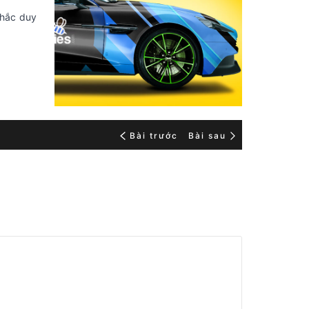
khắc duy
Bài trước
Bài sau