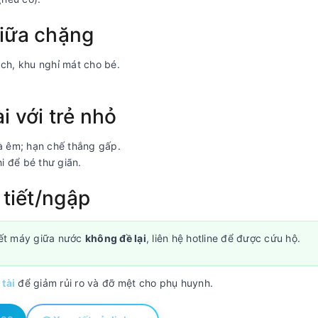
giữa chặng
ch, khu nghỉ mát cho bé.
i với trẻ nhỏ
oà êm; hạn chế thắng gấp.
i để bé thư giãn.
 tiết/ngập
hết máy giữa nước
không đề lại
, liên hệ hotline để được cứu hộ.
 tài
để giảm rủi ro và đỡ mệt cho phụ huynh.