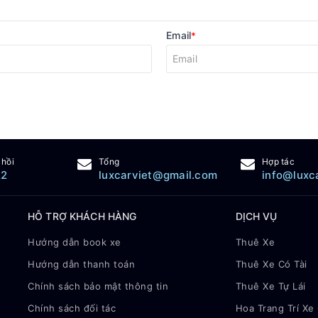
Email
*
 hồi
Tổng
Hợp tác
22
luxcarviet@gmail.com
info@luxc
HỖ TRỢ KHÁCH HÀNG
DỊCH VỤ
Hướng dẫn book xe
Thuê Xe
Hướng dẫn thanh toán
Thuê Xe Có Tài
Chính sách bảo mật thông tin
Thuê Xe Tự Lái
Chính sách đối tác
Hoa Trang Trí Xe