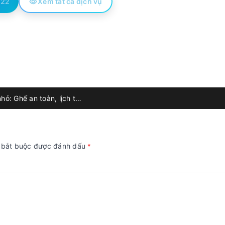
522
Xem tất cả dịch vụ
Thuê xe tự lái cho gia đình có trẻ nhỏ: Ghế an toàn, lịch trình nghỉ giữa chặng & mẹo lái đường dài
g bắt buộc được đánh dấu
*