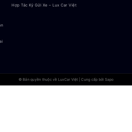
Hợp Tác Ký Gửi Xe – Lux Car Việt
ận
ai
© Bản quyền thuộc về
LuxCar Việt
|
Cung cấp bởi Sapo