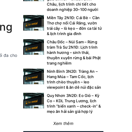
Châu, lịch trình chi tiết cho
n
doanh nghiệp 30–100 người
Miền Tây 2N1Đ: Cái Bè – Cần
ờng
Thơ chợ nổi Cái Răng, vườn
trái cây – lò kẹo – đờn ca tài tử
& lịch trình gia đình
Châu Đốc – Núi Sam – Rừng
tràm Trà Sư 2N1Đ: Lịch trình
hành hương – sinh thái,
ối đa cho
thuyền xuyên rừng & bái Phật
trang nghiêm
Ninh Bình 3N2Đ: Tràng An –
Hang Múa – Tam Cốc, lịch
trình chèo thuyền – leo
viewpoint & ăn dê núi đặc sản
Quy Nhơn 3N2Đ: Eo Gió – Kỳ
Co – KDL Trung Lương, lịch
trình “biển xanh – check-in” &
mẹo ăn hải sản giá hợp lý
Xem thêm