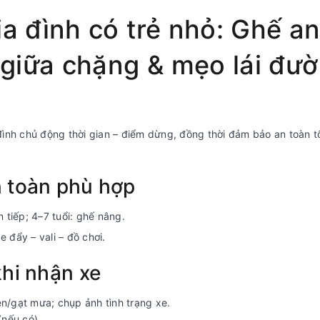
ia đình có trẻ nhỏ: Ghế a
ỉ giữa chặng & mẹo lái đư
đình chủ động thời gian – điểm dừng, đồng thời đảm bảo an toàn t
n toàn phù hợp
n tiếp; 4–7 tuổi: ghế nâng.
đẩy – vali – đồ chơi.
khi nhận xe
èn/gạt mưa; chụp ảnh tình trạng xe.
nếu có).