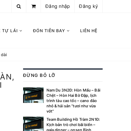
Đăng nhập
Đăng ký
E TỰ LÁI
ĐÓN TIỄN BAY
LIÊN HỆ
 dài
OÀN,
ĐỪNG BỎ LỠ
I
Nam Du 3N2Đ: Hòn Mấu – Bãi
Chệt – Hòn Hai Bờ Đập, lịch
trình tàu cao tốc – cano đảo
nhỏ & hải sản “tươi như vừa
vớt”
Team Building Hồ Tràm 2N1Đ:
Kịch bản trò chơi bãi biển –
gala dinner – onsen Bình