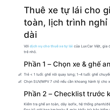
Thuê xe tự lái cho g
toàn, lịch trình ngh
dài
Với
dịch vụ cho thuê xe tự lái
của LuxCar Việt, gia 
trẻ nhỏ.
Phần 1 – Chọn xe & ghế a
Trẻ < 1 tuổi: ghế nôi quay lưng; 1–4 tuổi: ghế chuyể
Chọn SUV/MPV 7 chỗ nếu cần khoang hành lý cho xe 
Phần 2 – Checklist trước 
Kiểm tra ghế an toàn, dây isofix, hệ thống phanh/đ
Đọc kỹ giới hạn km/ngày & mức khấu trừ bảo hiểm (