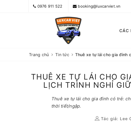
0976 911 522
booking@luxcarviet.vn
CÁC
Trang chủ
Tin tức
Thuê xe tự lái cho gia đình 
THUÊ XE TỰ LÁI CHO GI
LỊCH TRÌNH NGHỈ GI
Thuê xe tự lái cho gia đình có trẻ: c
thời tiết/ngập.
Tác giả:
Lee 