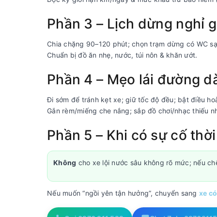
Phần 3 – Lịch dừng nghỉ 
Chia chặng 90–120 phút; chọn trạm dừng có WC sạ
Chuẩn bị đồ ăn nhẹ, nước, túi nôn & khăn ướt.
Phần 4 – Mẹo lái đường dà
Đi sớm để tránh kẹt xe; giữ tốc độ đều; bật điều h
Gắn rèm/miếng che nắng; sắp đồ chơi/nhạc thiếu nh
Phần 5 – Khi có sự cố thời
Không
cho xe lội nước sâu không rõ mức; nếu c
Nếu muốn “ngồi yên tận hưởng”, chuyển sang
xe có