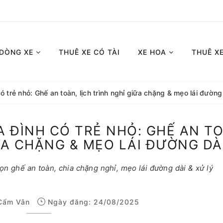
 DÒNG XE
THUÊ XE CÓ TÀI
XE HOA
THUÊ X
có trẻ nhỏ: Ghế an toàn, lịch trình nghỉ giữa chặng & mẹo lái đường
A ĐÌNH CÓ TRẺ NHỎ: GHẾ AN T
ỮA CHẶNG & MẸO LÁI ĐƯỜNG DÀ
họn ghế an toàn, chia chặng nghỉ, mẹo lái đường dài & xử lý
Cẩm Vân
Ngày đăng: 24/08/2025