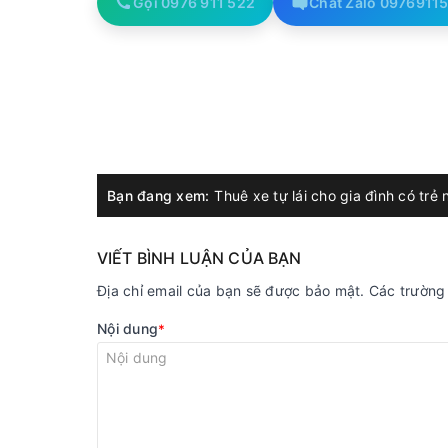
Gọi 0976 911 522
Chat Zalo 0976911
Bạn đang xem:
VIẾT BÌNH LUẬN CỦA BẠN
Địa chỉ email của bạn sẽ được bảo mật. Các trườn
Nội dung
*