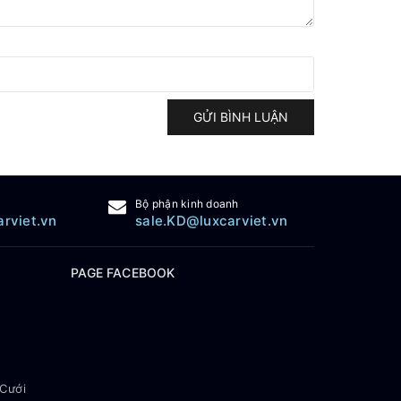
GỬI BÌNH LUẬN
Bộ phận kinh doanh
arviet.vn
sale.KD@luxcarviet.vn
PAGE FACEBOOK
 Cưới