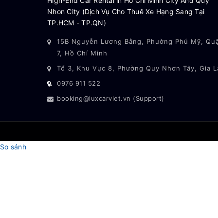
High-End Car Rental in Ho Chi Minh City And Quy
Nhon City (Dịch Vụ Cho Thuê Xe Hạng Sang Tại
TP.HCM - TP.QN)
15B Nguyễn Lương Bằng, Phường Phú Mỹ, Qu
7, Hồ Chí Minh
Tổ 3, Khu Vực 8, Phường Quy Nhơn Tây, Gia L
0976 911 522
booking@luxcarviet.vn (Support)
So sánh