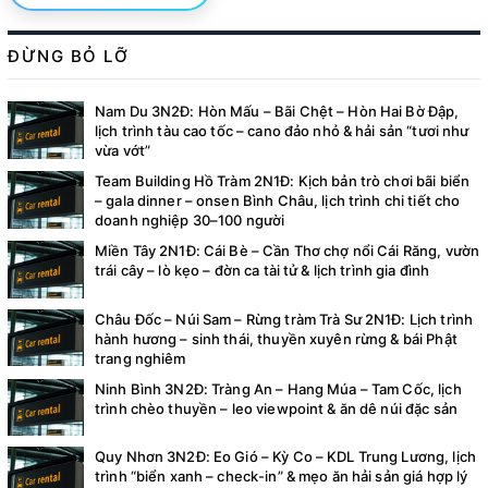
ĐỪNG BỎ LỠ
Nam Du 3N2Đ: Hòn Mấu – Bãi Chệt – Hòn Hai Bờ Đập,
lịch trình tàu cao tốc – cano đảo nhỏ & hải sản “tươi như
vừa vớt”
Team Building Hồ Tràm 2N1Đ: Kịch bản trò chơi bãi biển
– gala dinner – onsen Bình Châu, lịch trình chi tiết cho
doanh nghiệp 30–100 người
Miền Tây 2N1Đ: Cái Bè – Cần Thơ chợ nổi Cái Răng, vườn
trái cây – lò kẹo – đờn ca tài tử & lịch trình gia đình
Châu Đốc – Núi Sam – Rừng tràm Trà Sư 2N1Đ: Lịch trình
hành hương – sinh thái, thuyền xuyên rừng & bái Phật
trang nghiêm
Ninh Bình 3N2Đ: Tràng An – Hang Múa – Tam Cốc, lịch
trình chèo thuyền – leo viewpoint & ăn dê núi đặc sản
Quy Nhơn 3N2Đ: Eo Gió – Kỳ Co – KDL Trung Lương, lịch
trình “biển xanh – check-in” & mẹo ăn hải sản giá hợp lý