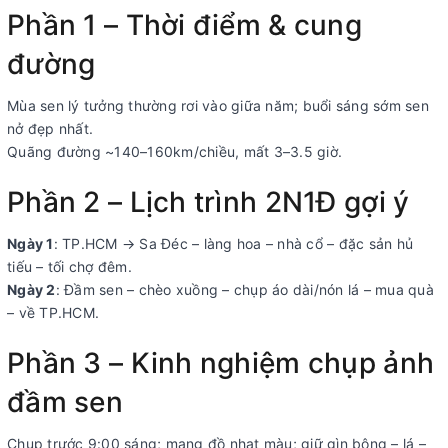
Phần 1 – Thời điểm & cung
đường
Mùa sen lý tưởng thường rơi vào giữa năm; buổi sáng sớm sen
nở đẹp nhất.
Quãng đường ~140–160km/chiều, mất 3–3.5 giờ.
Phần 2 – Lịch trình 2N1Đ gợi ý
Ngày 1
: TP.HCM → Sa Đéc – làng hoa – nhà cổ – đặc sản hủ
tiếu – tối chợ đêm.
Ngày 2
: Đầm sen – chèo xuồng – chụp áo dài/nón lá – mua quà
– về TP.HCM.
Phần 3 – Kinh nghiệm chụp ảnh
đầm sen
Chụp trước 9:00 sáng; mang đồ nhạt màu; giữ gìn bông – lá –