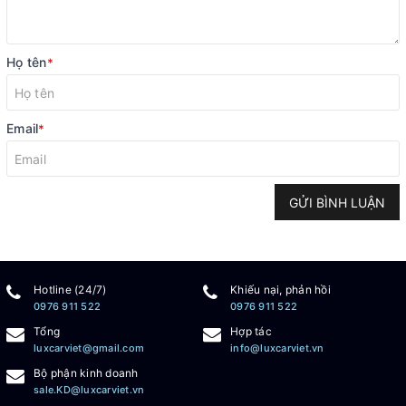
Họ tên
*
Email
*
GỬI BÌNH LUẬN
Hotline (24/7)
Khiếu nại, phản hồi
0976 911 522
0976 911 522
Tổng
Hợp tác
luxcarviet@gmail.com
info@luxcarviet.vn
Bộ phận kinh doanh
sale.KD@luxcarviet.vn