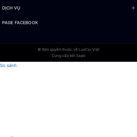
DỊCH VỤ
PAGE FACEBOOK
© Bản quyền thuộc về
LuxCar Việt
Cung cấp bởi Sapo
So sánh