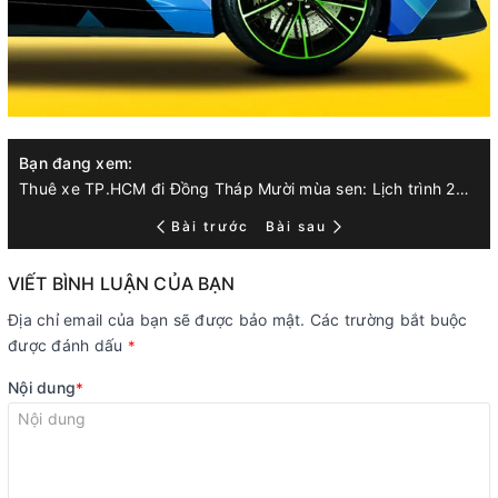
Bạn đang xem:
Thuê xe TP.HCM đi Đồng Tháp Mười mùa sen: Lịch trình 2N1Đ, chụp ảnh đầm sen – làng hoa & đặc sản miền Tây
Bài trước
Bài sau
VIẾT BÌNH LUẬN CỦA BẠN
Địa chỉ email của bạn sẽ được bảo mật. Các trường bắt buộc
được đánh dấu
*
Nội dung
*