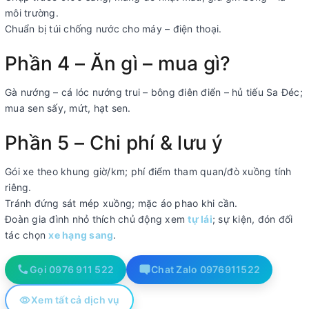
môi trường.
Chuẩn bị túi chống nước cho máy – điện thoại.
Phần 4 – Ăn gì – mua gì?
Gà nướng – cá lóc nướng trui – bông điên điển – hủ tiếu Sa Đéc;
mua sen sấy, mứt, hạt sen.
Phần 5 – Chi phí & lưu ý
Gói xe theo khung giờ/km; phí điểm tham quan/đò xuồng tính
riêng.
Tránh đứng sát mép xuồng; mặc áo phao khi cần.
Đoàn gia đình nhỏ thích chủ động xem
tự lái
; sự kiện, đón đối
tác chọn
xe hạng sang
.
Gọi 0976 911 522
Chat Zalo 0976911522
Xem tất cả dịch vụ