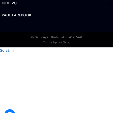
DỊCH VỤ
PAGE FACEBOOK
© Bản quyền thuộc về
LuxCar Việt
Cung cấp bởi Sapo
So sánh