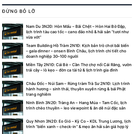
ĐỪNG BỎ LỠ
Nam Du 3N2Đ: Hòn Mấu – Bãi Chệt – Hòn Hai Bờ Đập,
lịch trình tàu cao tốc – cano đảo nhỏ & hải sản “tươi như
vừa vớt”
Team Building Hồ Tràm 2N1Đ: Kịch bản trò chơi bãi biển
– gala dinner – onsen Bình Châu, lịch trình chi tiết cho
doanh nghiệp 30–100 người
Miền Tây 2N1Đ: Cái Bè – Cần Thơ chợ nổi Cái Răng, vườn
trái cây – lò kẹo – đờn ca tài tử & lịch trình gia đình
Châu Đốc – Núi Sam – Rừng tràm Trà Sư 2N1Đ: Lịch trình
hành hương – sinh thái, thuyền xuyên rừng & bái Phật
trang nghiêm
Ninh Bình 3N2Đ: Tràng An – Hang Múa – Tam Cốc, lịch
trình chèo thuyền – leo viewpoint & ăn dê núi đặc sản
Quy Nhơn 3N2Đ: Eo Gió – Kỳ Co – KDL Trung Lương, lịch
trình “biển xanh – check-in” & mẹo ăn hải sản giá hợp lý