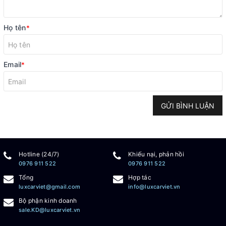
Họ tên
*
Email
*
GỬI BÌNH LUẬN
Hotline (24/7)
Khiếu nại, phản hồi
0976 911 522
0976 911 522
Tổng
Hợp tác
luxcarviet@gmail.com
info@luxcarviet.vn
Bộ phận kinh doanh
sale.KD@luxcarviet.vn