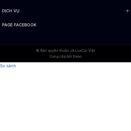
DỊCH VỤ
PAGE FACEBOOK
© Bản quyền thuộc về
LuxCar Việt
Cung cấp bởi Sapo
So sánh