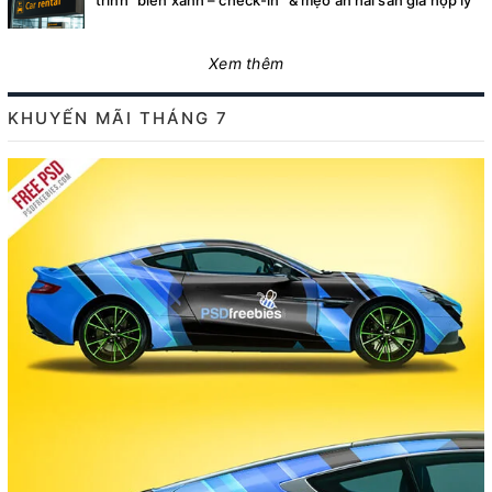
trình “biển xanh – check-in” & mẹo ăn hải sản giá hợp lý
Xem thêm
KHUYẾN MÃI THÁNG 7