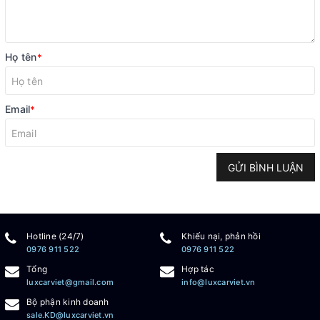
Họ tên
*
Email
*
GỬI BÌNH LUẬN
Hotline (24/7)
Khiếu nại, phản hồi
0976 911 522
0976 911 522
Tổng
Hợp tác
luxcarviet@gmail.com
info@luxcarviet.vn
Bộ phận kinh doanh
sale.KD@luxcarviet.vn