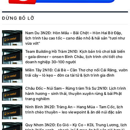
ĐỪNG BỎ LỠ
Nam Du 3N2Đ: Hòn Mấu – Bãi Chệt – Hòn Hai Bờ Đập,
lịch trình tàu cao tốc – cano đảo nhỏ & hải sản “tươi như
vừa vớt”
Team Building Hồ Tràm 2N1Đ: Kịch bản trò chơi bãi biển
– gala dinner – onsen Bình Châu, lịch trình chi tiết cho
doanh nghiệp 30–100 người
Miền Tây 2N1Đ: Cái Bè – Cần Thơ chợ nổi Cái Răng, vườn
trái cây – lò kẹo – đờn ca tài tử & lịch trình gia đình
Châu Đốc – Núi Sam – Rừng tràm Trà Sư 2N1Đ: Lịch trình
hành hương – sinh thái, thuyền xuyên rừng & bái Phật
trang nghiêm
Ninh Bình 3N2Đ: Tràng An – Hang Múa – Tam Cốc, lịch
trình chèo thuyền – leo viewpoint & ăn dê núi đặc sản
Quy Nhơn 3N2Đ: Eo Gió – Kỳ Co – KDL Trung Lương, lịch