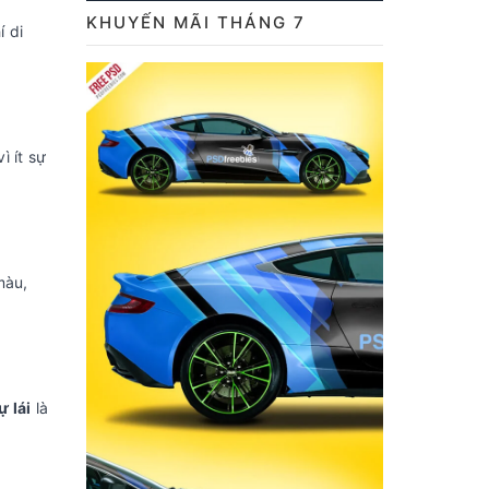
KHUYẾN MÃI THÁNG 7
í di
ì ít sự
màu,
ự lái
là