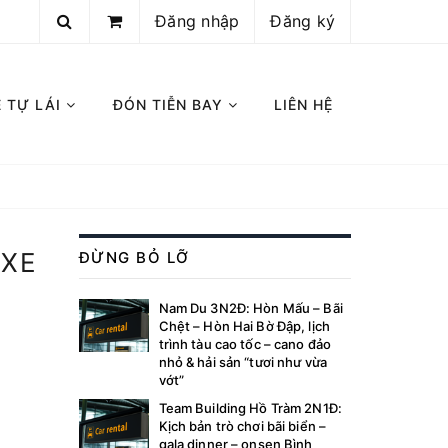
Đăng nhập
Đăng ký
E TỰ LÁI
ĐÓN TIỄN BAY
LIÊN HỆ
 XE
ĐỪNG BỎ LỠ
Nam Du 3N2Đ: Hòn Mấu – Bãi
Chệt – Hòn Hai Bờ Đập, lịch
trình tàu cao tốc – cano đảo
nhỏ & hải sản “tươi như vừa
vớt”
Team Building Hồ Tràm 2N1Đ:
Kịch bản trò chơi bãi biển –
gala dinner – onsen Bình