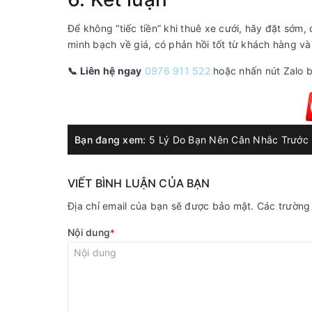
Để không “tiếc tiền” khi thuê xe cưới, hãy đặt sớm
minh bạch về giá, có phản hồi tốt từ khách hàng v
📞 Liên hệ ngay
0976 911 522
hoặc nhấn nút Zalo b
Bạn đang xem:
5 Lý Do Bạn Nên Cân Nhắc Trước K
VIẾT BÌNH LUẬN CỦA BẠN
Địa chỉ email của bạn sẽ được bảo mật. Các trườn
Nội dung
*