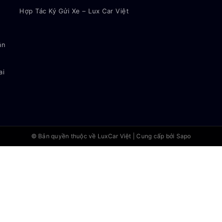
Hợp Tác Ký Gửi Xe – Lux Car Việt
ận
ai
© Bản quyền thuộc về
LuxCar Việt
|
Cung cấp bởi Sapo