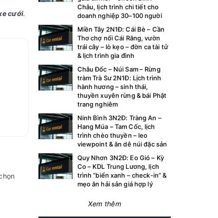
Châu, lịch trình chi tiết cho
xe cưới
.
doanh nghiệp 30–100 người
Miền Tây 2N1Đ: Cái Bè – Cần
Thơ chợ nổi Cái Răng, vườn
trái cây – lò kẹo – đờn ca tài tử
& lịch trình gia đình
Châu Đốc – Núi Sam – Rừng
tràm Trà Sư 2N1Đ: Lịch trình
hành hương – sinh thái,
thuyền xuyên rừng & bái Phật
trang nghiêm
Ninh Bình 3N2Đ: Tràng An –
Hang Múa – Tam Cốc, lịch
trình chèo thuyền – leo
viewpoint & ăn dê núi đặc sản
Quy Nhơn 3N2Đ: Eo Gió – Kỳ
Co – KDL Trung Lương, lịch
trình “biển xanh – check-in” &
chọn
mẹo ăn hải sản giá hợp lý
Xem thêm