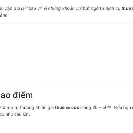
u cặp đôi lại “đau ví” vì những khoản chi bất ngờ từ dịch vụ
thuê 
ránh.
cao điểm
2 âm lịch) thường khiến giá
thuê xe cưới
tăng 20 – 50%. Nếu bạn 
do nhu cầu lớn.