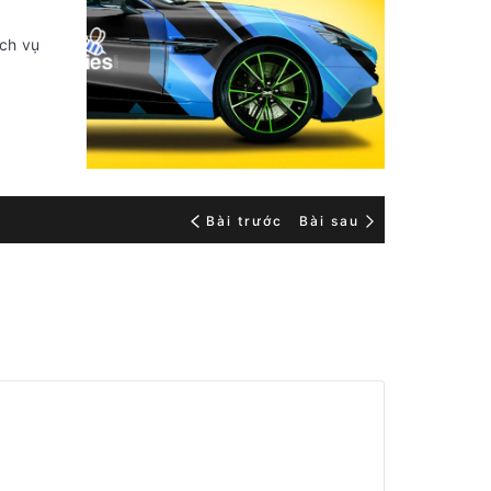
ịch vụ
Bài trước
Bài sau