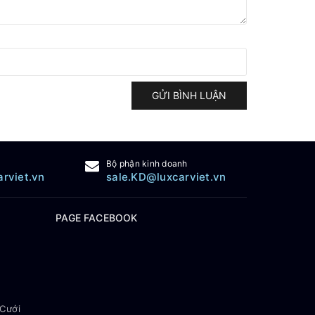
GỬI BÌNH LUẬN
Bộ phận kinh doanh
arviet.vn
sale.KD@luxcarviet.vn
PAGE FACEBOOK
 Cưới