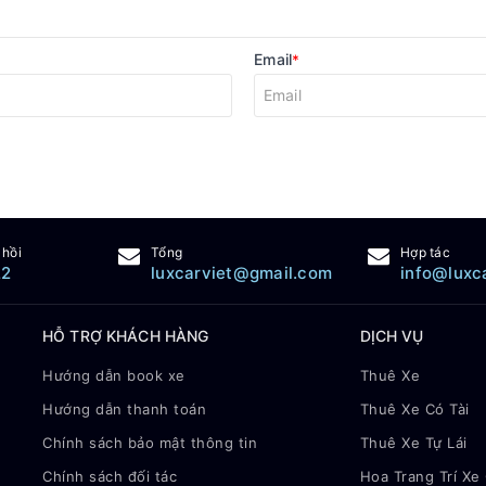
Email
*
 hồi
Tổng
Hợp tác
22
luxcarviet@gmail.com
info@luxc
HỖ TRỢ KHÁCH HÀNG
DỊCH VỤ
Hướng dẫn book xe
Thuê Xe
Hướng dẫn thanh toán
Thuê Xe Có Tài
Chính sách bảo mật thông tin
Thuê Xe Tự Lái
Chính sách đối tác
Hoa Trang Trí Xe