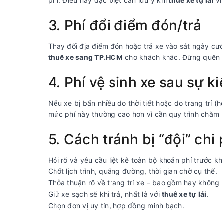
phí. Điều này đặc biệt cần lưu ý khi
thuê xe tự lái
vì
3. Phí đổi điểm đón/trả
Thay đổi địa điểm đón hoặc trả xe vào sát ngày cưới
thuê xe sang TP.HCM
cho khách khác. Đừng quên c
4. Phí vệ sinh xe sau sự k
Nếu xe bị bẩn nhiều do thời tiết hoặc do trang trí (h
mức phí này thường cao hơn vì cần quy trình chăm 
5. Cách tránh bị “đội” chi 
Hỏi rõ và yêu cầu liệt kê toàn bộ khoản phí trước k
Chốt lịch trình, quãng đường, thời gian chờ cụ thể.
Thỏa thuận rõ về trang trí xe – bao gồm hay không 
Giữ xe sạch sẽ khi trả, nhất là với
thuê xe tự lái
.
Chọn đơn vị uy tín, hợp đồng minh bạch.