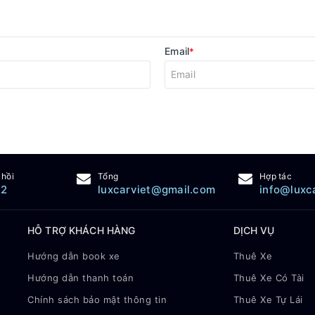
Email
*
 hồi
Tổng
Hợp tác
22
luxcarviet@gmail.com
info@luxc
HỖ TRỢ KHÁCH HÀNG
DỊCH VỤ
Hướng dẫn book xe
Thuê Xe
Hướng dẫn thanh toán
Thuê Xe Có Tài
Chính sách bảo mật thông tin
Thuê Xe Tự Lái