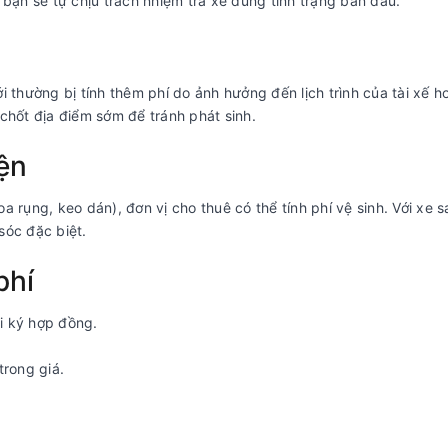
 bạn sẽ tự chịu trách nhiệm trả xe đúng tình trạng ban đầu.
 thường bị tính thêm phí do ảnh hưởng đến lịch trình của tài xế ho
hốt địa điểm sớm để tránh phát sinh.
iện
oa rụng, keo dán), đơn vị cho thuê có thể tính phí vệ sinh. Với xe s
sóc đặc biệt.
phí
hi ký hợp đồng.
trong giá.