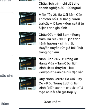
Châu, lịch trình chi tiết cho
doanh nghiệp 30–100 người
Miền Tây 2N1Đ: Cái Bè – Cần
Thơ chợ nổi Cái Răng, vườn
trái cây – lò kẹo – đờn ca tài tử
& lịch trình gia đình
Châu Đốc – Núi Sam – Rừng
tràm Trà Sư 2N1Đ: Lịch trình
hành hương – sinh thái,
thuyền xuyên rừng & bái Phật
trang nghiêm
Ninh Bình 3N2Đ: Tràng An –
Hang Múa – Tam Cốc, lịch
trình chèo thuyền – leo
viewpoint & ăn dê núi đặc sản
 cầu chờ
Quy Nhơn 3N2Đ: Eo Gió – Kỳ
Co – KDL Trung Lương, lịch
trình “biển xanh – check-in” &
mẹo ăn hải sản giá hợp lý
Xem thêm
ả thêm