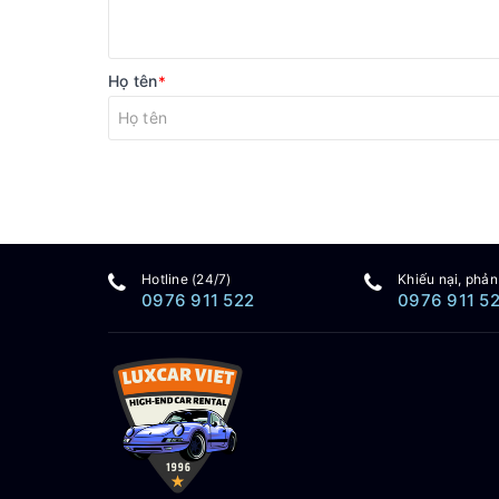
Họ tên
*
Hotline (24/7)
Khiếu nại, phản
0976 911 522
0976 911 5