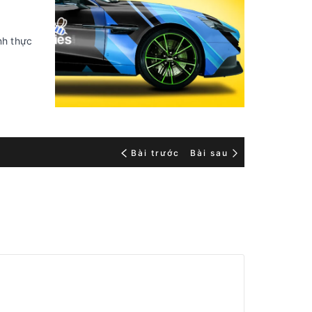
nh thực
Bài trước
Bài sau