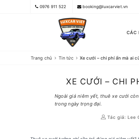
0976 911 522
booking@luxcarviet.vn
CÁC
Trang chủ
Tin tức
Xe cưới – chi phí ẩn mà ai c
XE CƯỚI – CHI P
Ngoài giá niêm yết, thuê xe cưới còn
trong ngày trọng đại.
Tác giả:
Lee 
Thuê xe cưới tưởng chỉ cần trả đúng giá niêm yết? S