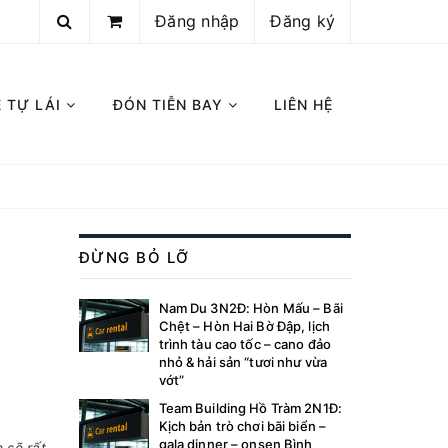
Đăng nhập
Đăng ký
E TỰ LÁI
ĐÓN TIỄN BAY
LIÊN HỆ
ĐỪNG BỎ LỠ
Nam Du 3N2Đ: Hòn Mấu – Bãi
Chệt – Hòn Hai Bờ Đập, lịch
trình tàu cao tốc – cano đảo
nhỏ & hải sản “tươi như vừa
vớt”
Team Building Hồ Tràm 2N1Đ:
Kịch bản trò chơi bãi biển –
gala dinner – onsen Bình
 sẽ rất