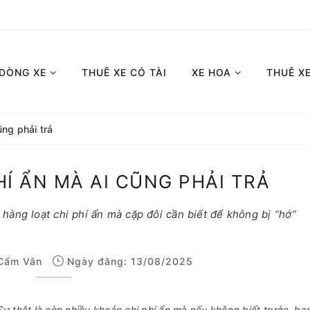
 DÒNG XE
THUÊ XE CÓ TÀI
XE HOA
THUÊ X
ũng phải trả
HÍ ẨN MÀ AI CŨNG PHẢI TRẢ
 hàng loạt chi phí ẩn mà cặp đôi cần biết để không bị “hớ”
Cẩm Vân
Ngày đăng: 13/08/2025
ự thật là còn nhiều khoản chi phí ẩn mà nếu không biết trước, bạn