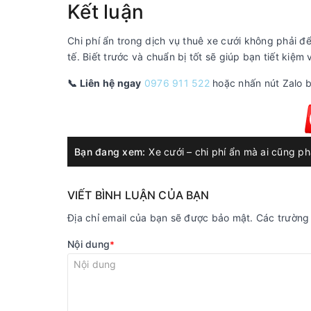
Kết luận
Chi phí ẩn trong dịch vụ thuê xe cưới không phải đ
tế. Biết trước và chuẩn bị tốt sẽ giúp bạn tiết kiệ
📞 Liên hệ ngay
0976 911 522
hoặc nhấn nút Zalo b
Bạn đang xem:
Xe cưới – chi phí ẩn mà ai cũng phả
VIẾT BÌNH LUẬN CỦA BẠN
Địa chỉ email của bạn sẽ được bảo mật. Các trườn
Nội dung
*