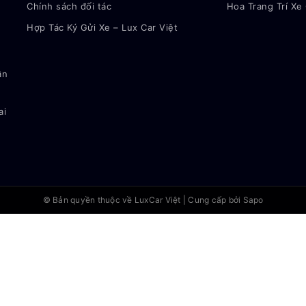
Chính sách đối tác
Hoa Trang Trí Xe
Hợp Tác Ký Gửi Xe – Lux Car Việt
ận
ai
© Bản quyền thuộc về
LuxCar Việt
|
Cung cấp bởi Sapo