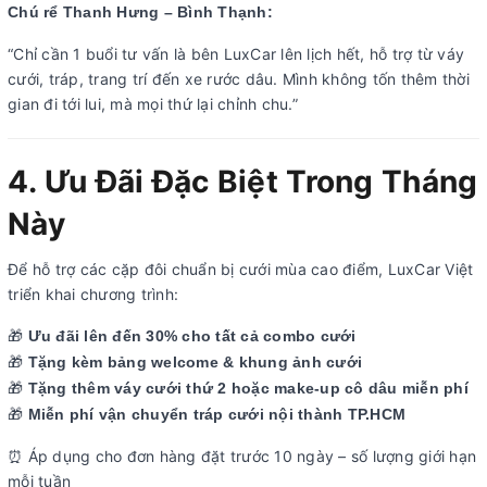
Chú rể Thanh Hưng – Bình Thạnh:
“Chỉ cần 1 buổi tư vấn là bên LuxCar lên lịch hết, hỗ trợ từ váy
cưới, tráp, trang trí đến xe rước dâu. Mình không tốn thêm thời
gian đi tới lui, mà mọi thứ lại chỉnh chu.”
4. Ưu Đãi Đặc Biệt Trong Tháng
Này
Để hỗ trợ các cặp đôi chuẩn bị cưới mùa cao điểm, LuxCar Việt
triển khai chương trình:
🎁
Ưu đãi lên đến 30% cho tất cả combo cưới
🎁
Tặng kèm bảng welcome & khung ảnh cưới
🎁
Tặng thêm váy cưới thứ 2 hoặc make-up cô dâu miễn phí
🎁
Miễn phí vận chuyển tráp cưới nội thành TP.HCM
⏰
Áp dụng cho đơn hàng đặt trước 10 ngày – số lượng giới hạn
mỗi tuần