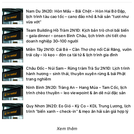
Nam Du 3N2Đ: Hòn Mấu – Bãi Chệt – Hòn Hai Bờ Đập,
lịch trình tàu cao tốc – cano đảo nhỏ & hải sản “tươi như
vừa vớt”
Team Building Hồ Tràm 2N1Đ: Kịch bản trò chơi bãi biển
– gala dinner – onsen Bình Châu, lịch trình chi tiết cho
doanh nghiệp 30–100 người
Miền Tây 2N1Đ: Cái Bè – Cần Thơ chợ nổi Cái Răng, vườn
trái cây – lò kẹo – đờn ca tài tử & lịch trình gia đình
Châu Đốc – Núi Sam – Rừng tràm Trà Sư 2N1Đ: Lịch trình
hành hương – sinh thái, thuyền xuyên rừng & bái Phật
trang nghiêm
Ninh Bình 3N2Đ: Tràng An – Hang Múa – Tam Cốc, lịch
trình chèo thuyền – leo viewpoint & ăn dê núi đặc sản
Quy Nhơn 3N2Đ: Eo Gió – Kỳ Co – KDL Trung Lương, lịch
trình “biển xanh – check-in” & mẹo ăn hải sản giá hợp lý
Xem thêm