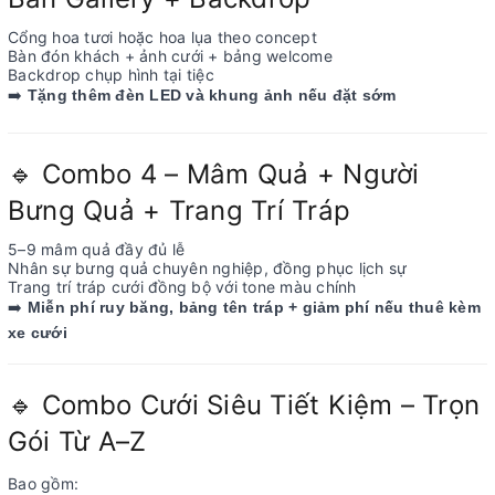
Cổng hoa tươi hoặc hoa lụa theo concept
Bàn đón khách + ảnh cưới + bảng welcome
Backdrop chụp hình tại tiệc
️
➡
Tặng thêm đèn LED và khung ảnh nếu đặt sớm
Combo 4 – Mâm Quả + Người
🔹
Bưng Quả + Trang Trí Tráp
5–9 mâm quả đầy đủ lễ
Nhân sự bưng quả chuyên nghiệp, đồng phục lịch sự
Trang trí tráp cưới đồng bộ với tone màu chính
️
➡
Miễn phí ruy băng, bảng tên tráp + giảm phí nếu thuê kèm
xe cưới
Combo Cưới Siêu Tiết Kiệm – Trọn
🔹
Gói Từ A–Z
Bao gồm: