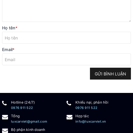
Họ tên
*
Email
*
GỬI BÌNH LUẬN
Hotline (24/7)
Khiếu nại, phản hồi
0976 911 522
0976 911 522
Tổng
Hợp tác
luxcarviet@gmail.com
info@luxcarviet.vn
Bộ phận kinh doanh