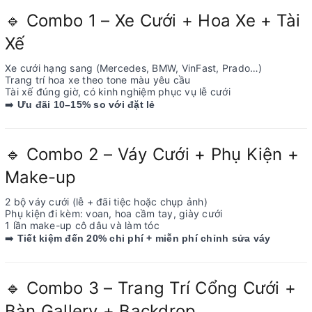
Combo 1 – Xe Cưới + Hoa Xe + Tài
🔹
Xế
Xe cưới hạng sang (Mercedes, BMW, VinFast, Prado…)
Trang trí hoa xe theo tone màu yêu cầu
Tài xế đúng giờ, có kinh nghiệm phục vụ lễ cưới
️
➡
Ưu đãi 10–15% so với đặt lẻ
Combo 2 – Váy Cưới + Phụ Kiện +
🔹
Make-up
2 bộ váy cưới (lễ + đãi tiệc hoặc chụp ảnh)
Phụ kiện đi kèm: voan, hoa cầm tay, giày cưới
1 lần make-up cô dâu và làm tóc
️
➡
Tiết kiệm đến 20% chi phí + miễn phí chỉnh sửa váy
Combo 3 – Trang Trí Cổng Cưới +
🔹
Bàn Gallery + Backdrop