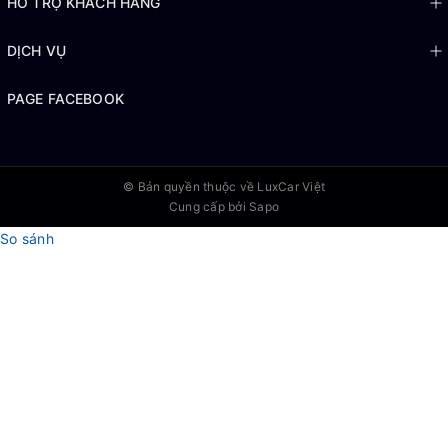
HỖ TRỢ KHÁCH HÀNG
DỊCH VỤ
PAGE FACEBOOK
© Bản quyền thuộc về
LuxCar Việt
Cung cấp bởi Sapo
So sánh