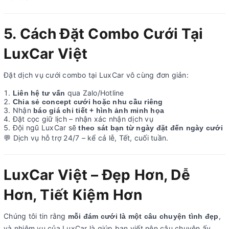
5. Cách Đặt Combo Cưới Tại
LuxCar Việt
Đặt dịch vụ cưới combo tại LuxCar vô cùng đơn giản:
qua Zalo/Hotline
Liên hệ tư vấn
Chia sẻ concept cưới hoặc nhu cầu riêng
Nhận
báo giá chi tiết + hình ảnh minh họa
Đặt cọc giữ lịch – nhận xác nhận dịch vụ
Đội ngũ LuxCar sẽ
theo sát bạn từ ngày đặt đến ngày cưới
Dịch vụ hỗ trợ 24/7 – kể cả lễ, Tết, cuối tuần.
💬
LuxCar Việt – Đẹp Hơn, Dễ
Hơn, Tiết Kiệm Hơn
Chúng tôi tin rằng
,
mỗi đám cưới là một câu chuyện tình đẹp
và nhiệm vụ của LuxCar là giúp bạn viết nên câu chuyện ấy