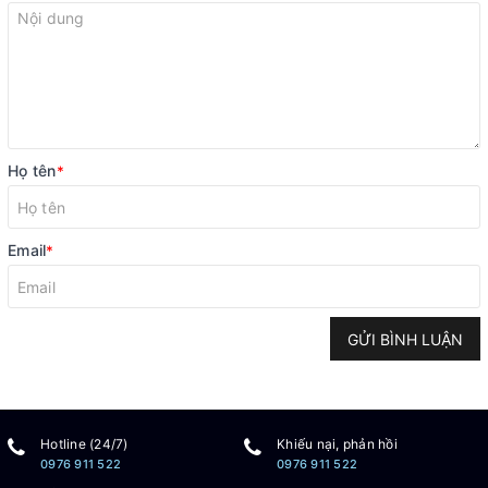
Họ tên
*
Email
*
GỬI BÌNH LUẬN
Hotline (24/7)
Khiếu nại, phản hồi
0976 911 522
0976 911 522