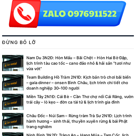
ĐỪNG BỎ LỠ
Nam Du 3N2Đ: Hòn Mấu – Bãi Chệt – Hòn Hai Bờ Đập,
lịch trình tàu cao tốc – cano đảo nhỏ & hải sản “tươi như
vừa vớt”
Team Building Hồ Tràm 2N1Đ: Kịch bản trò chơi bãi biển
– gala dinner – onsen Bình Châu, lịch trình chi tiết cho
doanh nghiệp 30–100 người
Miền Tây 2N1Đ: Cái Bè – Cần Thơ chợ nổi Cái Răng, vườn
trái cây – lò kẹo – đờn ca tài tử & lịch trình gia đình
Châu Đốc – Núi Sam – Rừng tràm Trà Sư 2N1Đ: Lịch trình
hành hương – sinh thái, thuyền xuyên rừng & bái Phật
trang nghiêm
Ninh Bình 3N2Đ: Tràng An – Hang Múa – Tam Cốc, lịch