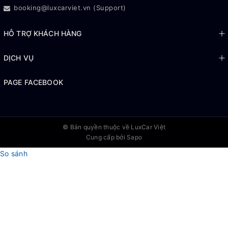
booking@luxcarviet.vn (Support)
HỖ TRỢ KHÁCH HÀNG
DỊCH VỤ
PAGE FACEBOOK
© Bản quyền thuộc về
LuxCar Việt
Cung cấp bởi Sapo
So sánh