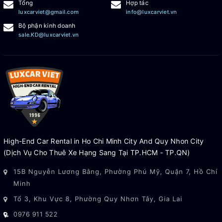
Tổng
Hợp tác
luxcarviet@gmail.com
info@luxcarviet.vn
Bộ phận kinh doanh
sale.KD@luxcarviet.vn
High-End Car Rental in Ho Chi Minh City And Quy Nhon City
(Dịch Vụ Cho Thuê Xe Hạng Sang Tại TP.HCM - TP.QN)
15B Nguyễn Lương Bằng, Phường Phú Mỹ, Quận 7, Hồ Chí
Minh
Tổ 3, Khu Vực 8, Phường Quy Nhơn Tây, Gia Lai
0976 911 522