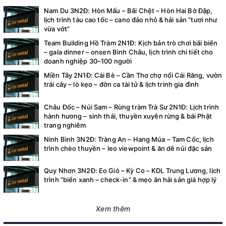
Nam Du 3N2Đ: Hòn Mấu – Bãi Chệt – Hòn Hai Bờ Đập,
lịch trình tàu cao tốc – cano đảo nhỏ & hải sản “tươi như
vừa vớt”
Team Building Hồ Tràm 2N1Đ: Kịch bản trò chơi bãi biển
– gala dinner – onsen Bình Châu, lịch trình chi tiết cho
doanh nghiệp 30–100 người
Miền Tây 2N1Đ: Cái Bè – Cần Thơ chợ nổi Cái Răng, vườn
trái cây – lò kẹo – đờn ca tài tử & lịch trình gia đình
Châu Đốc – Núi Sam – Rừng tràm Trà Sư 2N1Đ: Lịch trình
hành hương – sinh thái, thuyền xuyên rừng & bái Phật
trang nghiêm
Ninh Bình 3N2Đ: Tràng An – Hang Múa – Tam Cốc, lịch
trình chèo thuyền – leo viewpoint & ăn dê núi đặc sản
Quy Nhơn 3N2Đ: Eo Gió – Kỳ Co – KDL Trung Lương, lịch
trình “biển xanh – check-in” & mẹo ăn hải sản giá hợp lý
Xem thêm