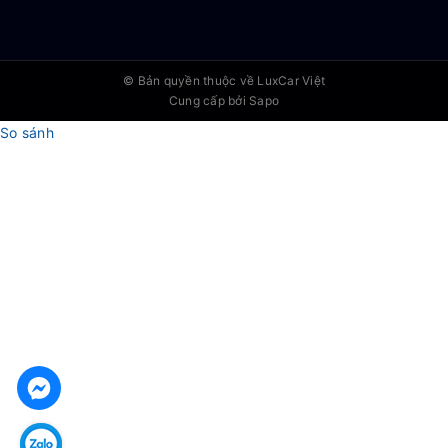
© Bản quyền thuộc về
LuxCar Việt
Cung cấp bởi Sapo
So sánh