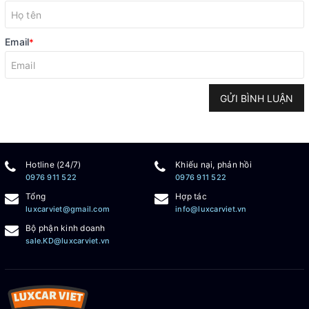
Email
*
GỬI BÌNH LUẬN
Hotline (24/7)
Khiếu nại, phản hồi
0976 911 522
0976 911 522
Tổng
Hợp tác
luxcarviet@gmail.com
info@luxcarviet.vn
Bộ phận kinh doanh
sale.KD@luxcarviet.vn