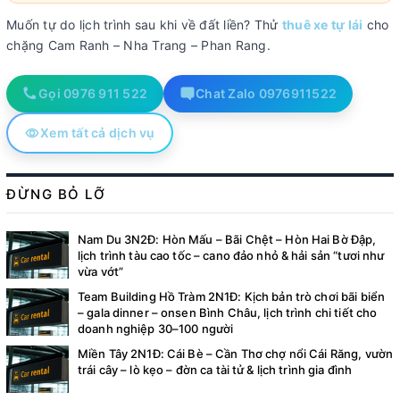
Muốn tự do lịch trình sau khi về đất liền? Thử
thuê xe tự lái
cho
chặng Cam Ranh – Nha Trang – Phan Rang.
Gọi 0976 911 522
Chat Zalo 0976911522
Xem tất cả dịch vụ
ĐỪNG BỎ LỠ
Nam Du 3N2Đ: Hòn Mấu – Bãi Chệt – Hòn Hai Bờ Đập,
lịch trình tàu cao tốc – cano đảo nhỏ & hải sản “tươi như
vừa vớt”
Team Building Hồ Tràm 2N1Đ: Kịch bản trò chơi bãi biển
– gala dinner – onsen Bình Châu, lịch trình chi tiết cho
doanh nghiệp 30–100 người
Miền Tây 2N1Đ: Cái Bè – Cần Thơ chợ nổi Cái Răng, vườn
trái cây – lò kẹo – đờn ca tài tử & lịch trình gia đình