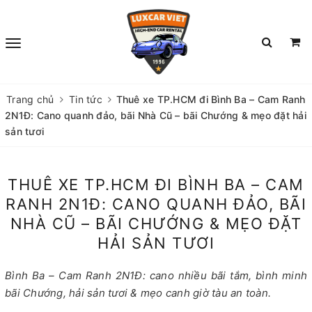
Trang chủ
Tin tức
Thuê xe TP.HCM đi Bình Ba – Cam Ranh
2N1Đ: Cano quanh đảo, bãi Nhà Cũ – bãi Chướng & mẹo đặt hải
sản tươi
THUÊ XE TP.HCM ĐI BÌNH BA – CAM
RANH 2N1Đ: CANO QUANH ĐẢO, BÃI
NHÀ CŨ – BÃI CHƯỚNG & MẸO ĐẶT
HẢI SẢN TƯƠI
Bình Ba – Cam Ranh 2N1Đ: cano nhiều bãi tắm, bình minh
bãi Chướng, hải sản tươi & mẹo canh giờ tàu an toàn.