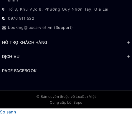
Minh
Tổ 3, Khu Vực 8, Phường Quy Nhơn Tây, Gia Lai
0976 911 522
booking@luxcarviet.vn (Support)
HỖ TRỢ KHÁCH HÀNG
DỊCH VỤ
PAGE FACEBOOK
© Bản quyền thuộc về
LuxCar Việt
Cung cấp bởi Sapo
So sánh