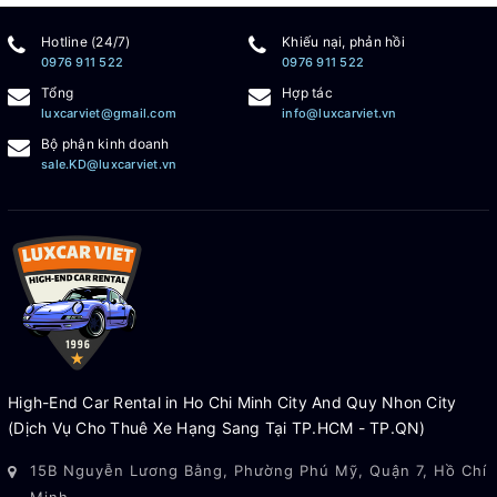
Hotline (24/7)
Khiếu nại, phản hồi
0976 911 522
0976 911 522
Tổng
Hợp tác
luxcarviet@gmail.com
info@luxcarviet.vn
Bộ phận kinh doanh
sale.KD@luxcarviet.vn
High-End Car Rental in Ho Chi Minh City And Quy Nhon City
(Dịch Vụ Cho Thuê Xe Hạng Sang Tại TP.HCM - TP.QN)
15B Nguyễn Lương Bằng, Phường Phú Mỹ, Quận 7, Hồ Chí