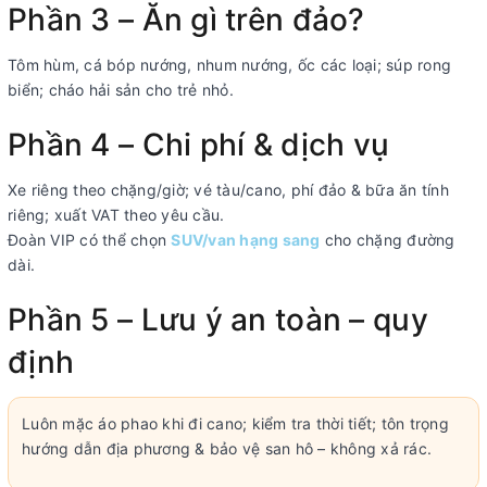
Phần 3 – Ăn gì trên đảo?
Tôm hùm, cá bóp nướng, nhum nướng, ốc các loại; súp rong
biển; cháo hải sản cho trẻ nhỏ.
Phần 4 – Chi phí & dịch vụ
Xe riêng theo chặng/giờ; vé tàu/cano, phí đảo & bữa ăn tính
riêng; xuất VAT theo yêu cầu.
Đoàn VIP có thể chọn
SUV/van hạng sang
cho chặng đường
dài.
Phần 5 – Lưu ý an toàn – quy
định
Luôn mặc áo phao khi đi cano; kiểm tra thời tiết; tôn trọng
hướng dẫn địa phương & bảo vệ san hô – không xả rác.