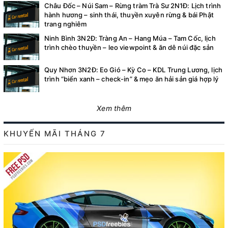
Châu Đốc – Núi Sam – Rừng tràm Trà Sư 2N1Đ: Lịch trình
hành hương – sinh thái, thuyền xuyên rừng & bái Phật
trang nghiêm
Ninh Bình 3N2Đ: Tràng An – Hang Múa – Tam Cốc, lịch
trình chèo thuyền – leo viewpoint & ăn dê núi đặc sản
Quy Nhơn 3N2Đ: Eo Gió – Kỳ Co – KDL Trung Lương, lịch
trình “biển xanh – check-in” & mẹo ăn hải sản giá hợp lý
Xem thêm
KHUYẾN MÃI THÁNG 7