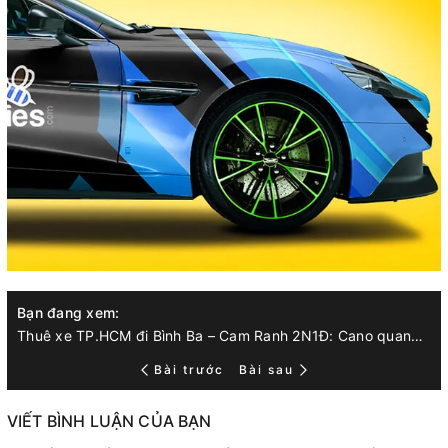
Bạn đang xem:
Thuê xe TP.HCM đi Bình Ba – Cam Ranh 2N1Đ: Cano quanh đảo, bãi Nhà Cũ – bãi Chướng & mẹo đặt hải sản tươi
Bài trước
Bài sau
VIẾT BÌNH LUẬN CỦA BẠN