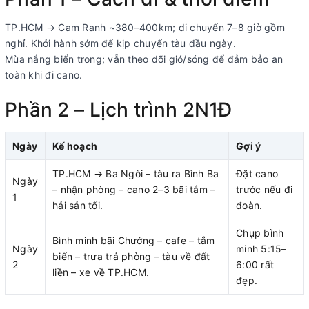
TP.HCM → Cam Ranh ~380–400km; di chuyển 7–8 giờ gồm
nghỉ. Khởi hành sớm để kịp chuyến tàu đầu ngày.
Mùa nắng biển trong; vẫn theo dõi gió/sóng để đảm bảo an
toàn khi đi cano.
Phần 2 – Lịch trình 2N1Đ
Ngày
Kế hoạch
Gợi ý
TP.HCM → Ba Ngòi – tàu ra Bình Ba
Đặt cano
Ngày
– nhận phòng – cano 2–3 bãi tắm –
trước nếu đi
1
hải sản tối.
đoàn.
Chụp bình
Bình minh bãi Chướng – cafe – tắm
Ngày
minh 5:15–
biển – trưa trả phòng – tàu về đất
2
6:00 rất
liền – xe về TP.HCM.
đẹp.