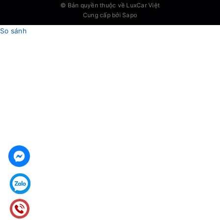
© Bản quyền thuộc về
LuxCar Việt
Cung cấp bởi Sapo
So sánh