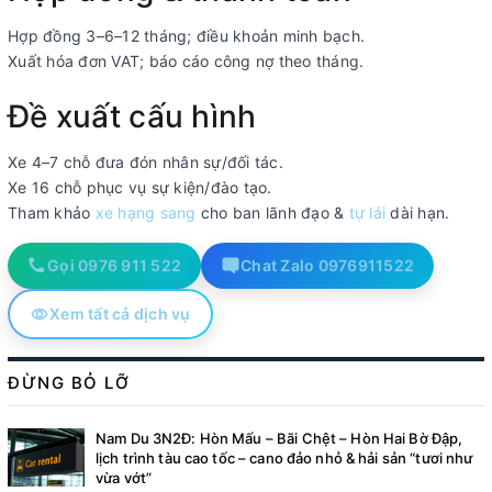
Hợp đồng 3–6–12 tháng; điều khoản minh bạch.
Xuất hóa đơn VAT; báo cáo công nợ theo tháng.
Đề xuất cấu hình
Xe 4–7 chỗ đưa đón nhân sự/đối tác.
Xe 16 chỗ phục vụ sự kiện/đào tạo.
Tham khảo
xe hạng sang
cho ban lãnh đạo &
tự lái
dài hạn.
Gọi 0976 911 522
Chat Zalo 0976911522
Xem tất cả dịch vụ
ĐỪNG BỎ LỠ
Nam Du 3N2Đ: Hòn Mấu – Bãi Chệt – Hòn Hai Bờ Đập,
lịch trình tàu cao tốc – cano đảo nhỏ & hải sản “tươi như
vừa vớt”