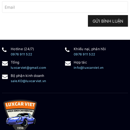
GỬI BÌNH LUẬN
Hotline (24/7)
Khiếu nại, phản hồi
0976 911 522
0976 911 522
Tổng
Hợp tác
luxcarviet@gmail.com
info@luxcarviet.vn
Bộ phận kinh doanh
sale.KD@luxcarviet.vn