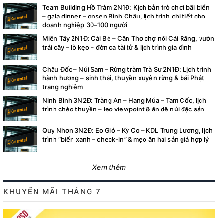
Team Building Hồ Tràm 2N1Đ: Kịch bản trò chơi bãi biển
– gala dinner – onsen Bình Châu, lịch trình chi tiết cho
doanh nghiệp 30–100 người
Miền Tây 2N1Đ: Cái Bè – Cần Thơ chợ nổi Cái Răng, vườn
trái cây – lò kẹo – đờn ca tài tử & lịch trình gia đình
Châu Đốc – Núi Sam – Rừng tràm Trà Sư 2N1Đ: Lịch trình
hành hương – sinh thái, thuyền xuyên rừng & bái Phật
trang nghiêm
Ninh Bình 3N2Đ: Tràng An – Hang Múa – Tam Cốc, lịch
trình chèo thuyền – leo viewpoint & ăn dê núi đặc sản
Quy Nhơn 3N2Đ: Eo Gió – Kỳ Co – KDL Trung Lương, lịch
trình “biển xanh – check-in” & mẹo ăn hải sản giá hợp lý
Xem thêm
KHUYẾN MÃI THÁNG 7