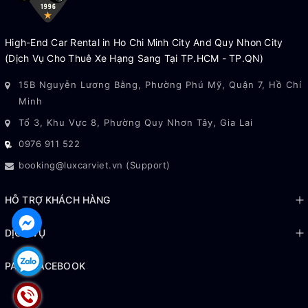
hệ
theo biểu
thành
dân sự
phí
High-End Car Rental in Ho Chi Minh City And Quy Nhon City
Đưa
Phí tài xế,
(Dịch Vụ Cho Thuê Xe Hạng Sang Tại TP.HCM - TP.QN)
Phí sân
đón
1
Liên
thời gian
bay nếu
15B Nguyễn Lương Bằng, Phường Phú Mỹ, Quận 7, Hồ Chí
sân
chặng
hệ
chờ tiêu
có
Minh
bay
chuẩn
Tổ 3, Khu Vực 8, Phường Quy Nhơn Tây, Gia Lai
Giá chưa bao gồm: xăng, phí cầu đường, bãi đỗ, VAT (nếu
0976 911 522
xuất hóa đơn).
booking@luxcarviet.vn (Support)
Đặt cọc theo quy định; hoàn cọc khi nghiệm thu xe đạt yêu
cầu.
HỖ TRỢ KHÁCH HÀNG
Miễn phí giao nhận xe nội thành TP.HCM tùy gói.
Ngoài giờ/ngoài tuyến áp dụng theo biểu phí hiện hành.
DỊCH VỤ
PAGE FACEBOOK