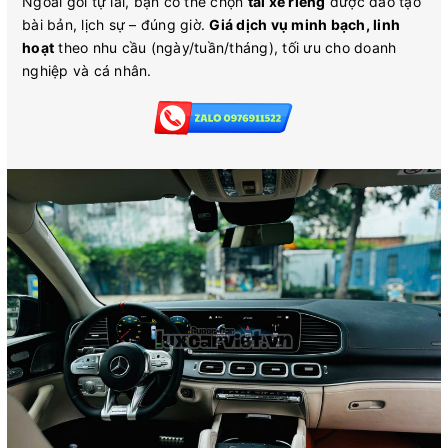
Ngoài gói tự lái, bạn có thể chọn
tài xế riêng
được đào tạo
bài bản, lịch sự – đúng giờ.
Giá dịch vụ minh bạch, linh
hoạt
theo nhu cầu (ngày/tuần/tháng), tối ưu cho doanh
nghiệp và cá nhân.