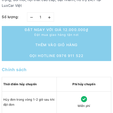
LuxCar Việt
–
+
Số lượng:
ĐẶT NGAY VỚI GIÁ
12.000.000₫
Đặt mua giao hàng tận nơi
THÊM VÀO GIỎ HÀNG
GỌI HOTLINE 0976 911 522
Chính sách
Thời điểm hủy chuyến
Phí hủy chuyến
Hủy đơn trong vòng 1-2 giờ sau khi
đặt đơn
Miễn phí