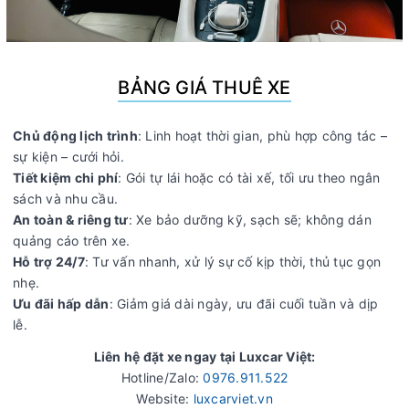
BẢNG GIÁ THUÊ XE
Chủ động lịch trình
: Linh hoạt thời gian, phù hợp công tác –
sự kiện – cưới hỏi.
Tiết kiệm chi phí
: Gói tự lái hoặc có tài xế, tối ưu theo ngân
sách và nhu cầu.
An toàn & riêng tư
: Xe bảo dưỡng kỹ, sạch sẽ; không dán
quảng cáo trên xe.
Hỗ trợ 24/7
: Tư vấn nhanh, xử lý sự cố kịp thời, thủ tục gọn
nhẹ.
Ưu đãi hấp dẫn
: Giảm giá dài ngày, ưu đãi cuối tuần và dịp
lễ.
Liên hệ đặt xe ngay tại Luxcar Việt:
Hotline/Zalo:
0976.911.522
Website:
luxcarviet.vn