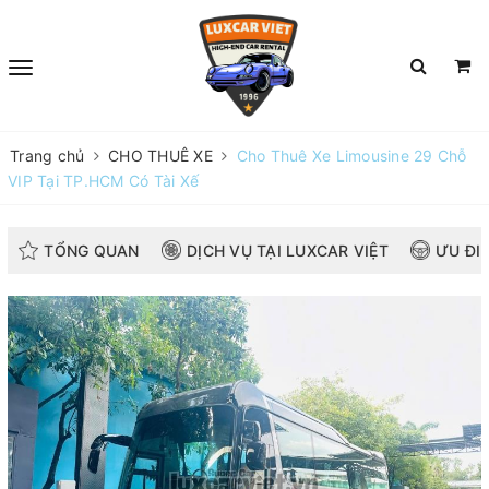
Trang chủ
CHO THUÊ XE
Cho Thuê Xe Limousine 29 Chỗ
VIP Tại TP.HCM Có Tài Xế
TỔNG QUAN
DỊCH VỤ TẠI LUXCAR VIỆT
ƯU ĐI