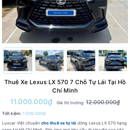
Thuê Xe Lexus LX 570 7 Chỗ Tự Lái Tại Hồ
Chí Minh
11.000.000₫
12.000.000₫
Giá thị trường:
Tiết kiệm:
1.000.000₫
Luxcar Việt chuyên
cho thuê xe tự lái
dòng Lexus LX 570 hạng
sang tại Hồ Chí Minh, đáp ứng mọi nhu cầu di chuyển cao cấp