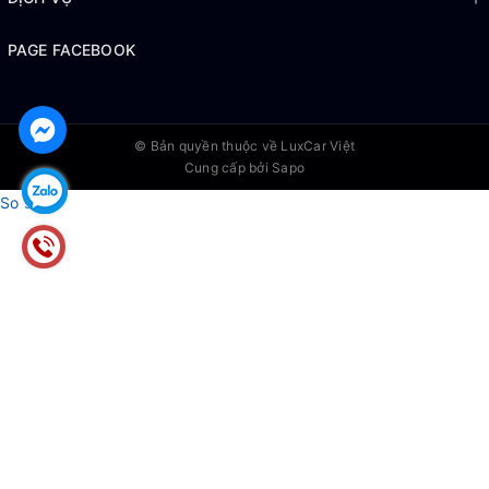
PAGE FACEBOOK
© Bản quyền thuộc về
LuxCar Việt
Cung cấp bởi Sapo
So sánh