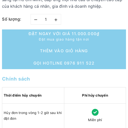
của khách hàng cá nhân, gia đình và doanh nghiệp.
–
+
Số lượng:
ĐẶT NGAY VỚI GIÁ
11.000.000₫
Đặt mua giao hàng tận nơi
THÊM VÀO GIỎ HÀNG
GỌI HOTLINE 0976 911 522
Chính sách
Thời điểm hủy chuyến
Phí hủy chuyến
Hủy đơn trong vòng 1-2 giờ sau khi
đặt đơn
Miễn phí