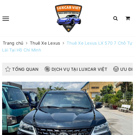
Trang chủ
Thuê Xe Lexus
Thuê Xe Lexus LX 570 7 Chỗ Tự
Lái Tại Hồ Chí Minh
TỔNG QUAN
DỊCH VỤ TẠI LUXCAR VIỆT
ƯU ĐI