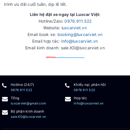
trình ưu đãi cuối tuần, dịp lễ tết.
Liên hệ đặt xe ngay tại Luxcar Việt:
Hotline/Zalo:
0976.911.522
Website:
luxcarviet.vn
Email book xe:
booking@luxcarviet.vn
Email hợp tác:
Info@luxcarviet.vn
Email kinh doanh: sale.KD@luxcarviet.vn
Hotline (24/7)
Khiếu nại, phản hồi
0976 911 522
0976 911 522
Tổng
Hợp tác
luxcarviet@gmail.com
info@luxcarviet.vn
Bộ phận kinh doanh
sale.KD@luxcarviet.vn