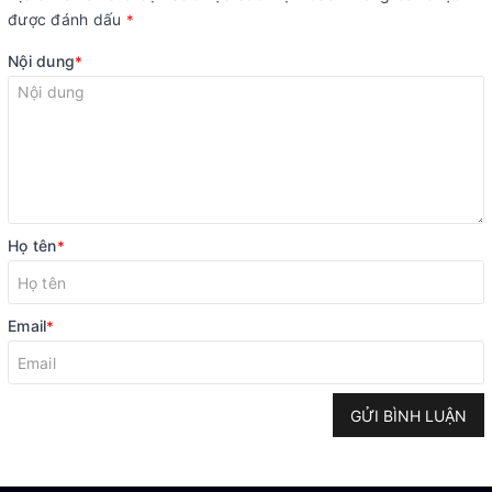
được đánh dấu
*
Nội dung
*
Họ tên
*
Email
*
GỬI BÌNH LUẬN