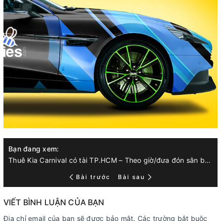
Bạn đang xem:
Thuê Kia Carnival có tài TP.HCM – Theo giờ/đưa đón sân bay (báo giá)
Bài trước
Bài sau
VIẾT BÌNH LUẬN CỦA BẠN
Địa chỉ email của bạn sẽ được bảo mật. Các trường bắt buộc