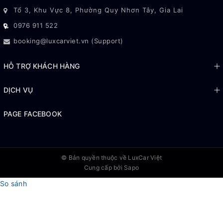
Tổ 3, Khu Vực 8, Phường Quy Nhơn Tây, Gia Lai
0976 911 522
booking@luxcarviet.vn (Support)
HỖ TRỢ KHÁCH HÀNG
DỊCH VỤ
PAGE FACEBOOK
© Bản quyền thuộc về
LuxCar Việt
Cung cấp bởi Sapo
So sánh