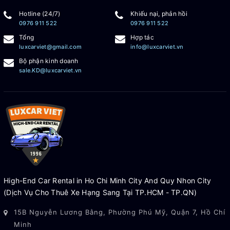
Hotline (24/7)
Khiếu nại, phản hồi
0976 911 522
0976 911 522
Tổng
Hợp tác
luxcarviet@gmail.com
info@luxcarviet.vn
Bộ phận kinh doanh
sale.KD@luxcarviet.vn
High-End Car Rental in Ho Chi Minh City And Quy Nhon City
(Dịch Vụ Cho Thuê Xe Hạng Sang Tại TP.HCM - TP.QN)
15B Nguyễn Lương Bằng, Phường Phú Mỹ, Quận 7, Hồ Chí
Minh