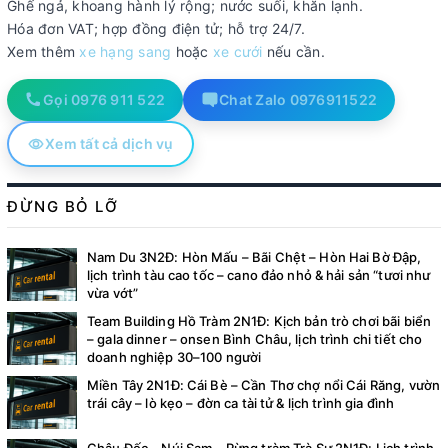
Ghế ngả, khoang hành lý rộng; nước suối, khăn lạnh.
Hóa đơn VAT; hợp đồng điện tử; hỗ trợ 24/7.
Xem thêm
xe hạng sang
hoặc
xe cưới
nếu cần.
Gọi 0976 911 522
Chat Zalo 0976911522
Xem tất cả dịch vụ
ĐỪNG BỎ LỠ
Nam Du 3N2Đ: Hòn Mấu – Bãi Chệt – Hòn Hai Bờ Đập,
lịch trình tàu cao tốc – cano đảo nhỏ & hải sản “tươi như
vừa vớt”
Team Building Hồ Tràm 2N1Đ: Kịch bản trò chơi bãi biển
– gala dinner – onsen Bình Châu, lịch trình chi tiết cho
doanh nghiệp 30–100 người
Miền Tây 2N1Đ: Cái Bè – Cần Thơ chợ nổi Cái Răng, vườn
trái cây – lò kẹo – đờn ca tài tử & lịch trình gia đình
Châu Đốc – Núi Sam – Rừng tràm Trà Sư 2N1Đ: Lịch trình