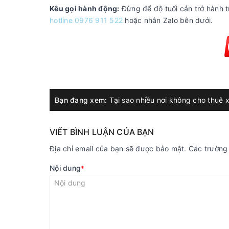
Kêu gọi hành động:
Đừng để độ tuổi cản trở hành t
hotline 0976 911 522
hoặc nhắn Zalo bên dưới.
Bạn đang xem:
Tại sao nhiều nơi không cho thuê x
VIẾT BÌNH LUẬN CỦA BẠN
Địa chỉ email của bạn sẽ được bảo mật. Các trườn
Nội dung
*