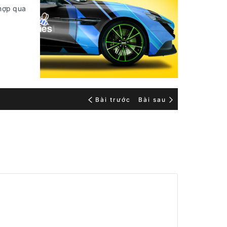
 hợp qua
Bài trước
Bài sau