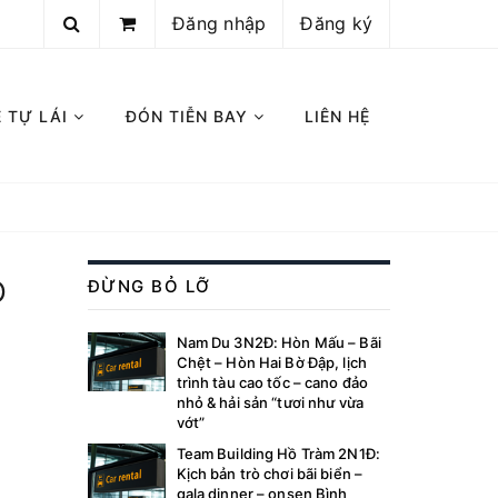
Đăng nhập
Đăng ký
E TỰ LÁI
ĐÓN TIỄN BAY
LIÊN HỆ
O
ĐỪNG BỎ LỠ
Nam Du 3N2Đ: Hòn Mấu – Bãi
Chệt – Hòn Hai Bờ Đập, lịch
trình tàu cao tốc – cano đảo
nhỏ & hải sản “tươi như vừa
vớt”
Team Building Hồ Tràm 2N1Đ:
Kịch bản trò chơi bãi biển –
gala dinner – onsen Bình