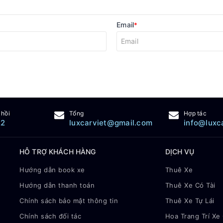
Email
*
 hồi
Tổng
Hợp tác
22
luxcarviet@gmail.com
info@luxc
HỖ TRỢ KHÁCH HÀNG
DỊCH VỤ
Hướng dẫn book xe
Thuê Xe
Hướng dẫn thanh toán
Thuê Xe Có Tài
Chính sách bảo mật thông tin
Thuê Xe Tự Lái
Chính sách đối tác
Hoa Trang Trí Xe