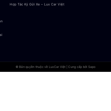
Hợp Tác Ký Gửi Xe – Lux Car Việt
ận
ai
© Bản quyền thuộc về
LuxCar Việt
|
Cung cấp bởi Sapo