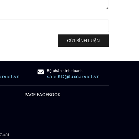
GỬI BÌNH LUẬN
Bộ phận kinh doanh
arviet.vn
sale.KD@luxcarviet.vn
PAGE FACEBOOK
 Cưới