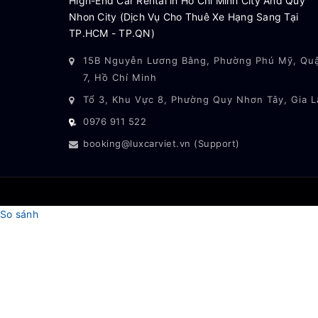
High-End Car Rental in Ho Chi Minh City And Quy
Nhon City (Dịch Vụ Cho Thuê Xe Hạng Sang Tại
TP.HCM - TP.QN)
15B Nguyễn Lương Bằng, Phường Phú Mỹ, Qu
7, Hồ Chí Minh
Tổ 3, Khu Vực 8, Phường Quy Nhơn Tây, Gia L
0976 911 522
booking@luxcarviet.vn (Support)
So sánh