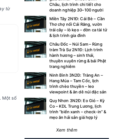
Châu, lịch trình chi tiết cho
ay từ
doanh nghiệp 30–100 người
Miền Tây 2N1Đ: Cái Bè – Cần
Thơ chợ nổi Cái Răng, vườn
trái cây – lò kẹo – đờn ca tài tử
& lịch trình gia đình
Châu Đốc – Núi Sam – Rừng
tràm Trà Sư 2N1Đ: Lịch trình
hành hương – sinh thái,
thuyền xuyên rừng & bái Phật
trang nghiêm
Ninh Bình 3N2Đ: Tràng An –
Hang Múa – Tam Cốc, lịch
trình chèo thuyền – leo
viewpoint & ăn dê núi đặc sản
. Một số
Quy Nhơn 3N2Đ: Eo Gió – Kỳ
Co – KDL Trung Lương, lịch
trình “biển xanh – check-in” &
mẹo ăn hải sản giá hợp lý
Xem thêm