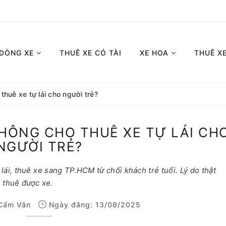
 DÒNG XE
THUÊ XE CÓ TÀI
XE HOA
THUÊ X
thuê xe tự lái cho người trẻ?
KHÔNG CHO THUÊ XE TỰ LÁI CH
NGƯỜI TRẺ?
 lái, thuê xe sang TP.HCM từ chối khách trẻ tuổi. Lý do thật
n thuê được xe.
Cẩm Vân
Ngày đăng: 13/08/2025