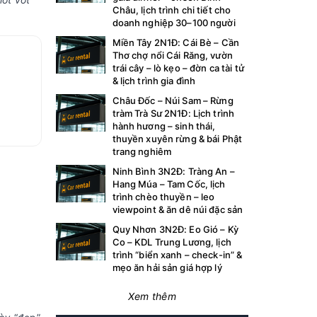
Châu, lịch trình chi tiết cho
doanh nghiệp 30–100 người
Miền Tây 2N1Đ: Cái Bè – Cần
Thơ chợ nổi Cái Răng, vườn
trái cây – lò kẹo – đờn ca tài tử
& lịch trình gia đình
Châu Đốc – Núi Sam – Rừng
tràm Trà Sư 2N1Đ: Lịch trình
hành hương – sinh thái,
thuyền xuyên rừng & bái Phật
trang nghiêm
Ninh Bình 3N2Đ: Tràng An –
Hang Múa – Tam Cốc, lịch
trình chèo thuyền – leo
viewpoint & ăn dê núi đặc sản
Quy Nhơn 3N2Đ: Eo Gió – Kỳ
Co – KDL Trung Lương, lịch
trình “biển xanh – check-in” &
mẹo ăn hải sản giá hợp lý
Xem thêm