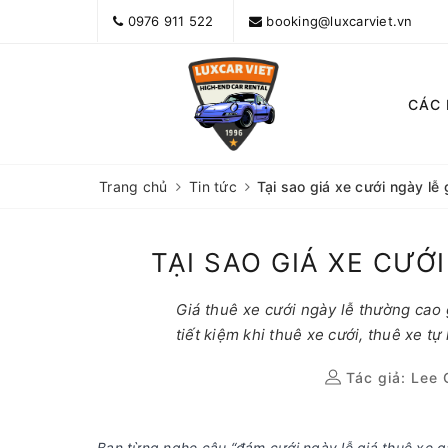
0976 911 522
booking@luxcarviet.vn
CÁC
Trang chủ
Tin tức
Tại sao giá xe cưới ngày l
TẠI SAO GIÁ XE CƯỚ
Giá thuê xe cưới ngày lễ thường cao
tiết kiệm khi thuê xe cưới, thuê xe tự
Tác giả:
Lee 
Bạn từng nghe câu “đám cưới ngày lễ giá thuê xe gấ