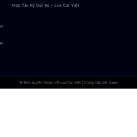
Hợp Tác Ký Gửi Xe – Lux Car Việt
ận
ai
© Bản quyền thuộc về
LuxCar Việt
|
Cung cấp bởi Sapo