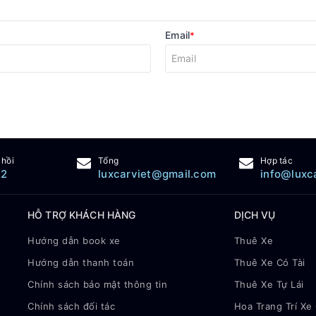
Email
*
 hồi
Tổng
Hợp tác
22
luxcarviet@gmail.com
info@luxc
HỖ TRỢ KHÁCH HÀNG
DỊCH VỤ
Hướng dẫn book xe
Thuê Xe
Hướng dẫn thanh toán
Thuê Xe Có Tài
Chính sách bảo mật thông tin
Thuê Xe Tự Lái
Chính sách đối tác
Hoa Trang Trí Xe