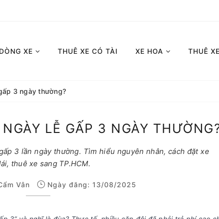
 DÒNG XE
THUÊ XE CÓ TÀI
XE HOA
THUÊ X
ễ gấp 3 ngày thường?
I NGÀY LỄ GẤP 3 NGÀY THƯỜNG
 gấp 3 lần ngày thường. Tìm hiểu nguyên nhân, cách đặt xe
 lái, thuê xe sang TP.HCM.
Cẩm Vân
Ngày đăng: 13/08/2025
p 3” và nghĩ là đùa? Thực tế, nhiều cặp đôi đã phải trả phí cao c