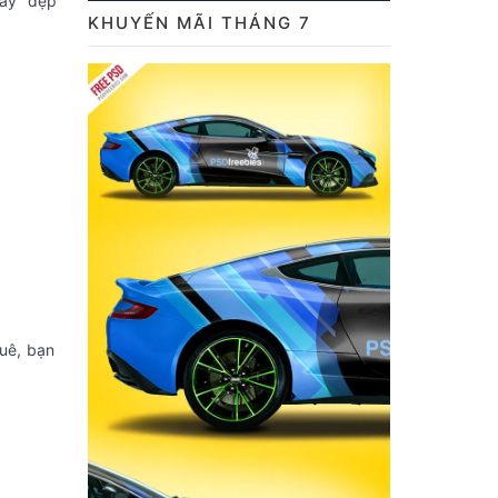
ày “đẹp”
KHUYẾN MÃI THÁNG 7
huê, bạn