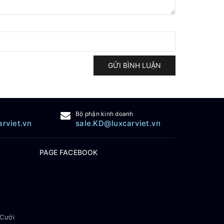
GỬI BÌNH LUẬN
Bộ phận kinh doanh
arviet.vn
sale.KD@luxcarviet.vn
PAGE FACEBOOK
 Cưới