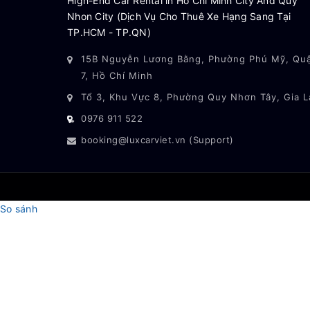
High-End Car Rental in Ho Chi Minh City And Quy
Nhon City (Dịch Vụ Cho Thuê Xe Hạng Sang Tại
TP.HCM - TP.QN)
15B Nguyễn Lương Bằng, Phường Phú Mỹ, Qu
7, Hồ Chí Minh
Tổ 3, Khu Vực 8, Phường Quy Nhơn Tây, Gia L
0976 911 522
booking@luxcarviet.vn (Support)
So sánh