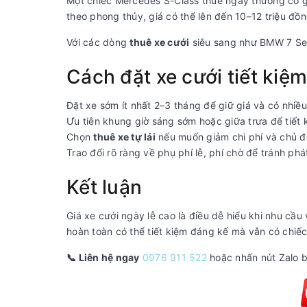
Một chiếc Mercedes S-Class thuê ngày thường có g
theo phong thủy, giá có thể lên đến 10–12 triệu đồn
Với các dòng
thuê xe cưới
siêu sang như BMW 7 Ser
Cách đặt xe cưới tiết kiệ
Đặt xe sớm ít nhất 2–3 tháng để giữ giá và có nhiều
Ưu tiên khung giờ sáng sớm hoặc giữa trưa để tiết 
Chọn
thuê xe tự lái
nếu muốn giảm chi phí và chủ độ
Trao đổi rõ ràng về phụ phí lễ, phí chờ để tránh phát
Kết luận
Giá xe cưới ngày lễ cao là điều dễ hiểu khi nhu cầ
hoàn toàn có thể tiết kiệm đáng kể mà vẫn có chiế
📞 Liên hệ ngay
0976 911 522
hoặc nhấn nút Zalo bê