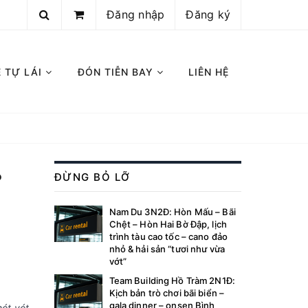
Đăng nhập
Đăng ký
E TỰ LÁI
ĐÓN TIỄN BAY
LIÊN HỆ
?
ĐỪNG BỎ LỠ
Nam Du 3N2Đ: Hòn Mấu – Bãi
Chệt – Hòn Hai Bờ Đập, lịch
trình tàu cao tốc – cano đảo
nhỏ & hải sản “tươi như vừa
vớt”
Team Building Hồ Tràm 2N1Đ:
Kịch bản trò chơi bãi biển –
gala dinner – onsen Bình
hót vót