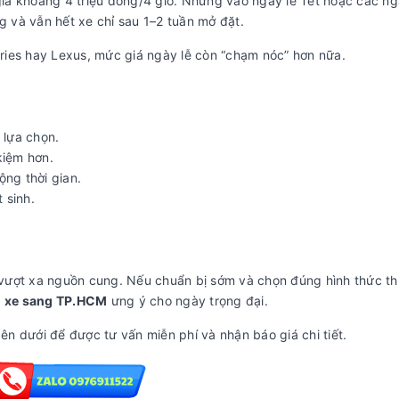
iá khoảng 4 triệu đồng/4 giờ. Nhưng vào ngày lễ Tết hoặc các ng
g và vẫn hết xe chỉ sau 1–2 tuần mở đặt.
ies hay Lexus, mức giá ngày lễ còn “chạm nóc” hơn nữa.
m
 lựa chọn.
kiệm hơn.
ng thời gian.
 sinh.
u vượt xa nguồn cung. Nếu chuẩn bị sớm và chọn đúng hình thức t
c
xe sang TP.HCM
ưng ý cho ngày trọng đại.
n dưới để được tư vấn miễn phí và nhận báo giá chi tiết.