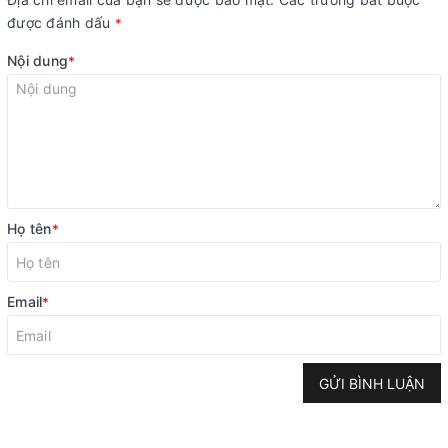
được đánh dấu
*
Nội dung
*
Họ tên
*
Email
*
GỬI BÌNH LUẬN