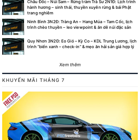
Châu Đốc – Núi Sam – Rừng tràm Trà Sư 2N1Đ: Lịch trình
hành hương – sinh thái, thuyền xuyên rừng & bái Phật
trang nghiêm
Ninh Bình 3N2Đ: Tràng An – Hang Múa – Tam Cốc, lịch
trình chèo thuyền – leo viewpoint & ăn dê núi đặc sản
Quy Nhơn 3N2Đ: Eo Gió – Kỳ Co – KDL Trung Lương, lịch
trình “biển xanh – check-in” & mẹo ăn hải sản giá hợp lý
Xem thêm
KHUYẾN MÃI THÁNG 7