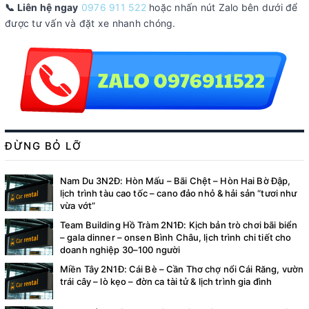
📞 Liên hệ ngay
0976 911 522
hoặc nhấn nút Zalo bên dưới để
được tư vấn và đặt xe nhanh chóng.
ĐỪNG BỎ LỠ
Nam Du 3N2Đ: Hòn Mấu – Bãi Chệt – Hòn Hai Bờ Đập,
lịch trình tàu cao tốc – cano đảo nhỏ & hải sản “tươi như
vừa vớt”
Team Building Hồ Tràm 2N1Đ: Kịch bản trò chơi bãi biển
– gala dinner – onsen Bình Châu, lịch trình chi tiết cho
doanh nghiệp 30–100 người
Miền Tây 2N1Đ: Cái Bè – Cần Thơ chợ nổi Cái Răng, vườn
trái cây – lò kẹo – đờn ca tài tử & lịch trình gia đình