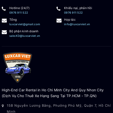
Hotline (24/7)
Khiếu nại, phản hồi
0976 911 522
0976 911 522
Tổng
Hợp tác
luxcarviet@gmail.com
info@luxcarviet.vn
Bộ phận kinh doanh
sale.KD@luxcarviet.vn
High-End Car Rental in Ho Chi Minh City And Quy Nhon City
(Dịch Vụ Cho Thuê Xe Hạng Sang Tại TP.HCM - TP.QN)
15B Nguyễn Lương Bằng, Phường Phú Mỹ, Quận 7, Hồ Chí
Minh