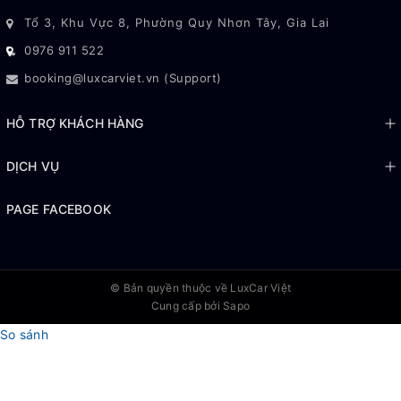
Tổ 3, Khu Vực 8, Phường Quy Nhơn Tây, Gia Lai
0976 911 522
booking@luxcarviet.vn (Support)
HỖ TRỢ KHÁCH HÀNG
DỊCH VỤ
PAGE FACEBOOK
© Bản quyền thuộc về
LuxCar Việt
Cung cấp bởi Sapo
So sánh