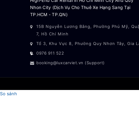
High-End Car Rental in Ho Chi Minh City And Quy
Nhon City (Dịch Vụ Cho Thuê Xe Hạng Sang Tại
TP.HCM - TP.QN)
15B Nguyễn Lương Bằng, Phường Phú Mỹ, Qu
7, Hồ Chí Minh
Tổ 3, Khu Vực 8, Phường Quy Nhơn Tây, Gia L
0976 911 522
booking@luxcarviet.vn (Support)
So sánh