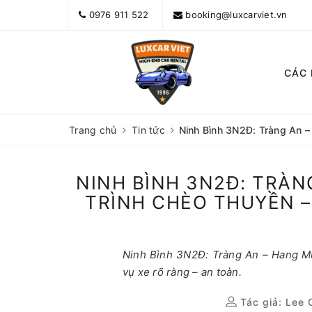
0976 911 522
booking@luxcarviet.vn
CÁC
Trang chủ
Tin tức
Ninh Bình 3N2Đ: Tràng An – 
NINH BÌNH 3N2Đ: TRÀN
TRÌNH CHÈO THUYỀN –
Ninh Bình 3N2Đ: Tràng An – Hang Múa
vụ xe rõ ràng – an toàn.
Tác giả:
Lee 