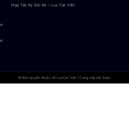
Hợp Tác Ký Gửi Xe – Lux Car Việt
ận
ai
© Bản quyền thuộc về
LuxCar Việt
|
Cung cấp bởi Sapo