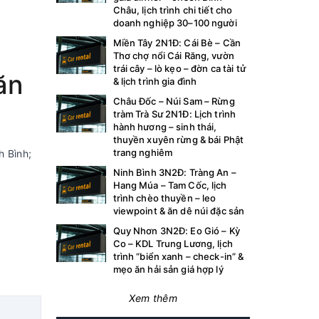
Châu, lịch trình chi tiết cho
doanh nghiệp 30–100 người
Miền Tây 2N1Đ: Cái Bè – Cần
Thơ chợ nổi Cái Răng, vườn
trái cây – lò kẹo – đờn ca tài tử
ăn
& lịch trình gia đình
Châu Đốc – Núi Sam – Rừng
tràm Trà Sư 2N1Đ: Lịch trình
hành hương – sinh thái,
thuyền xuyên rừng & bái Phật
trang nghiêm
 Bình;
Ninh Bình 3N2Đ: Tràng An –
Hang Múa – Tam Cốc, lịch
trình chèo thuyền – leo
viewpoint & ăn dê núi đặc sản
Quy Nhơn 3N2Đ: Eo Gió – Kỳ
Co – KDL Trung Lương, lịch
trình “biển xanh – check-in” &
mẹo ăn hải sản giá hợp lý
Xem thêm