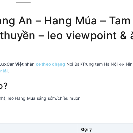
àng An – Hang Múa – Tam
 thuyền – leo viewpoint & 
LuxCar Việt
nhận
xe theo chặng
Nội Bài/Trung tâm Hà Nội ↔ Ninh
ự lái
.
o?
nh); leo Hang Múa sáng sớm/chiều muộn.
Gợi ý