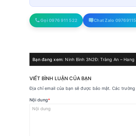
Gọi 0976 911 522
Chat Zalo 0976911
Bạn đang xem:
VIẾT BÌNH LUẬN CỦA BẠN
Địa chỉ email của bạn sẽ được bảo mật. Các trườn
Nội dung
*