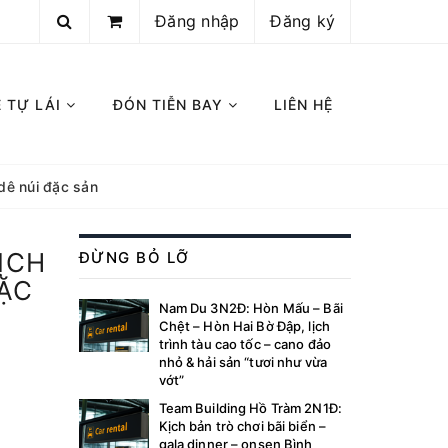
Đăng nhập
Đăng ký
E TỰ LÁI
ĐÓN TIỄN BAY
LIÊN HỆ
dê núi đặc sản
ỊCH
ĐỪNG BỎ LỠ
ĐẶC
Nam Du 3N2Đ: Hòn Mấu – Bãi
Chệt – Hòn Hai Bờ Đập, lịch
trình tàu cao tốc – cano đảo
nhỏ & hải sản “tươi như vừa
vớt”
Team Building Hồ Tràm 2N1Đ:
Kịch bản trò chơi bãi biển –
gala dinner – onsen Bình