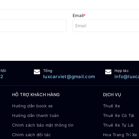
Email
*
 hồi
Tổng
Hợp tác
22
luxcarviet@gmail.com
info@luxc
HỖ TRỢ KHÁCH HÀNG
DỊCH VỤ
Hướng dẫn book xe
Thuê Xe
Hướng dẫn thanh toán
Thuê Xe Có Tài
Chính sách bảo mật thông tin
Thuê Xe Tự Lái
Chính sách đối tác
Hoa Trang Trí Xe