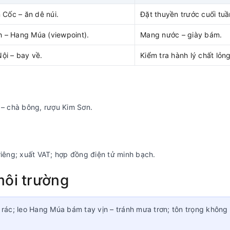
 Cốc – ăn dê núi.
Đặt thuyền trước cuối tuầ
h – Hang Múa (viewpoint).
Mang nước – giày bám.
ội – bay về.
Kiểm tra hành lý chất lỏng
 – chà bông, rượu Kim Sơn.
riêng; xuất VAT; hợp đồng điện tử minh bạch.
môi trường
rác; leo Hang Múa bám tay vịn – tránh mưa trơn; tôn trọng không