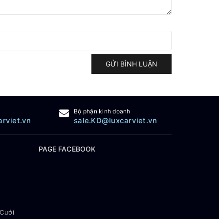
GỬI BÌNH LUẬN
Bộ phận kinh doanh
arviet.vn
sale.KD@luxcarviet.vn
PAGE FACEBOOK
 Cưới