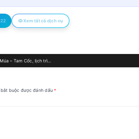
522
Xem tất cả dịch vụ
Ninh Bình 3N2Đ: Tràng An – Hang Múa – Tam Cốc, lịch trình chèo thuyền – leo viewpoint & ăn dê núi đặc sản
g bắt buộc được đánh dấu
*