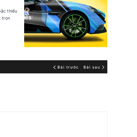
oặc thiếu
 trọn
Bài trước
Bài sau