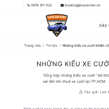
0976 911 522
booking@luxcarviet.vn
CÁC
Trang chủ
Tin tức
Những kiểu xe cưới khiến c
NHỮNG KIỂU XE CƯỚ
Tổng hợp những kiểu xe cưới “dở khó
sai lầm khi thuê xe cưới tại TP.HCM.
Tác giả:
Lee 
Đám cưới là ngày trọng đại, ai cũng muốn mọi thứ 