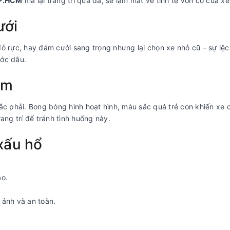
TP.HCM
mà lại trang trí quá đà, sẽ làm mất vẻ tinh tế vốn có của xe
ưới
ỏ rực, hay đám cưới sang trọng nhưng lại chọn xe nhỏ cũ – sự lệc
ước dâu.
em
ắc phải. Bong bóng hình hoạt hình, màu sắc quá trẻ con khiến xe 
rang trí để tránh tình huống này.
xấu hổ
ạo.
 ảnh và an toàn.