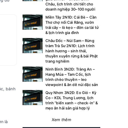
Châu, lịch trình chi tiết cho
doanh nghiệp 30–100 người
Miền Tây 2N1Đ: Cái Bè – Cần
Thơ chợ nổi Cái Răng, vườn
trái cây – lò kẹo – đờn ca tài tử
& lịch trình gia đình
Châu Đốc – Núi Sam – Rừng
tràm Trà Sư 2N1Đ: Lịch trình
hành hương – sinh thái,
thuyền xuyên rừng & bái Phật
trang nghiêm
Ninh Bình 3N2Đ: Tràng An –
Hang Múa – Tam Cốc, lịch
trình chèo thuyền – leo
viewpoint & ăn dê núi đặc sản
óc, bánh
Quy Nhơn 3N2Đ: Eo Gió – Kỳ
Co – KDL Trung Lương, lịch
trình “biển xanh – check-in” &
mẹo ăn hải sản giá hợp lý
Xem thêm
n là