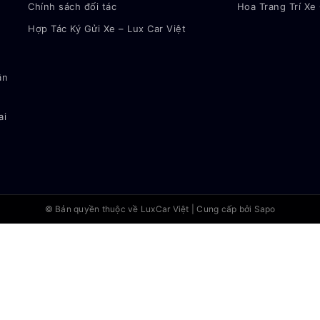
Chính sách đối tác
Hoa Trang Trí Xe
Hợp Tác Ký Gửi Xe – Lux Car Việt
ận
ai
© Bản quyền thuộc về
LuxCar Việt
|
Cung cấp bởi Sapo