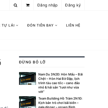
Đăng nhập
Đăng ký
E TỰ LÁI
ĐÓN TIỄN BAY
LIÊN HỆ
Ổ
ĐỪNG BỎ LỠ
Nam Du 3N2Đ: Hòn Mấu – Bãi
Chệt – Hòn Hai Bờ Đập, lịch
trình tàu cao tốc – cano đảo
nhỏ & hải sản “tươi như vừa
vớt”
Team Building Hồ Tràm 2N1Đ:
Kịch bản trò chơi bãi biển –
gala dinner – onsen Bình
ng đủ