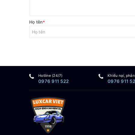
Họ tên
*
Hotline (24/7)
Khiếu nại, phản
0976 911 522
0976 911 5