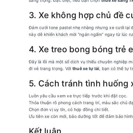
sang trọng. Đặc biệt, nếu bạn chọn
thuê xe sang 
3. Xe không hợp chủ đề c
Đám cưới tone pastel nhẹ nhàng nhưng xe cưới lại đ
này dễ khiến khách mời “ngán ngẩm” ngay từ lúc r
4. Xe treo bong bóng trẻ 
Đây là lỗi mà một số dịch vụ thiếu chuyên nghiệp m
đi vẻ trang trọng. Với
thuê xe tự lái
, bạn có thể tự t
5. Cách tránh tình huống 
Luôn yêu cầu xem xe trực tiếp trước khi đặt cọc.
Thỏa thuận rõ phong cách trang trí, màu sắc chủ đ
Chọn đơn vị uy tín, có hợp đồng chi tiết.
Ưu tiên xe còn mới, bảo dưỡng tốt để đảm bảo hình
Kết luận