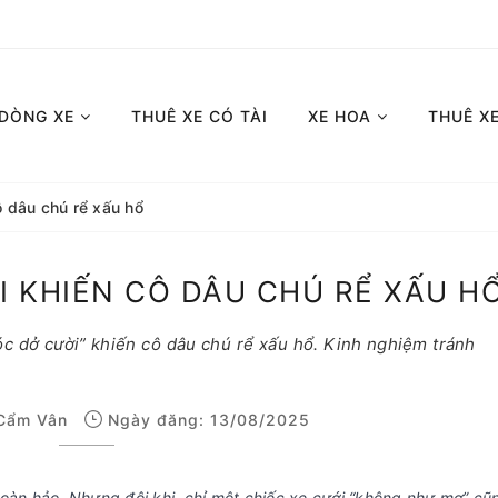
 DÒNG XE
THUÊ XE CÓ TÀI
XE HOA
THUÊ X
ô dâu chú rể xấu hổ
I KHIẾN CÔ DÂU CHÚ RỂ XẤU H
c dở cười” khiến cô dâu chú rể xấu hổ. Kinh nghiệm tránh
Cẩm Vân
Ngày đăng: 13/08/2025
hoàn hảo. Nhưng đôi khi, chỉ một chiếc xe cưới “không như mơ” cũ