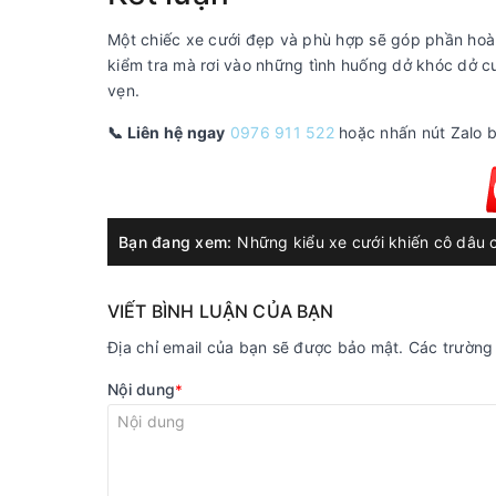
Một chiếc xe cưới đẹp và phù hợp sẽ góp phần hoàn 
kiểm tra mà rơi vào những tình huống dở khóc dở c
vẹn.
📞 Liên hệ ngay
0976 911 522
hoặc nhấn nút Zalo b
Bạn đang xem:
Những kiểu xe cưới khiến cô dâu 
VIẾT BÌNH LUẬN CỦA BẠN
Địa chỉ email của bạn sẽ được bảo mật. Các trườn
Nội dung
*