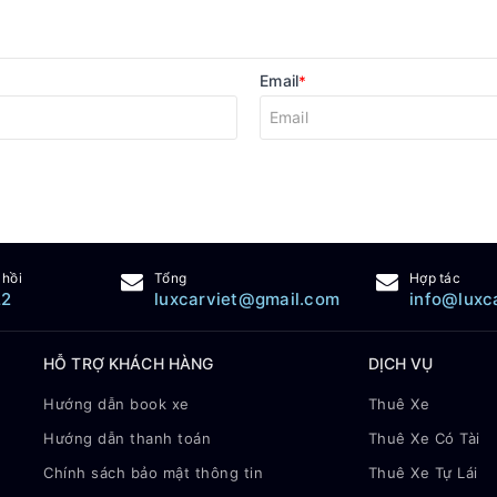
Email
*
 hồi
Tổng
Hợp tác
22
luxcarviet@gmail.com
info@luxc
HỖ TRỢ KHÁCH HÀNG
DỊCH VỤ
Hướng dẫn book xe
Thuê Xe
Hướng dẫn thanh toán
Thuê Xe Có Tài
Chính sách bảo mật thông tin
Thuê Xe Tự Lái