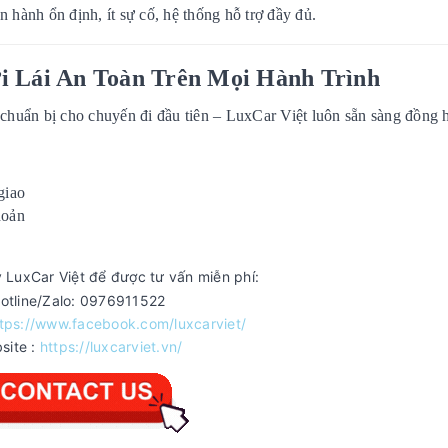
 hành ổn định, ít sự cố, hệ thống hỗ trợ đầy đủ.
i Lái An Toàn Trên Mọi Hành Trình
 chuẩn bị cho chuyến đi đầu tiên – LuxCar Việt luôn sẵn sàng đồng 
giao
hoản
 LuxCar Việt để được tư vấn miễn phí:
otline/Zalo: 0976911522
tps://www.facebook.com/luxcarviet/
site :
https://luxcarviet.vn/