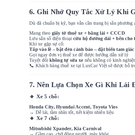
6. Ghi Nhớ Quy Tắc Xử Lý Khi 
Dù đã chuẩn bị kỹ, bạn vẫn cần trang bị sẵn phương
Mang theo
giấy tờ thuê xe + bằng lái + CCCD
Lưu sẵn số điện thoại
cứu hộ đường dài + bên cho 
Khi xe gặp sự cố:
Tấp vào lề – bật đèn cảnh báo – đặt biển tam giác
Gọi ngay đơn vị thuê xe để được hướng dẫn xử lý
Tuyệt đối
không tự sửa xe
nếu không có kinh nghi
📞
Khách hàng thuê xe tại LuxCar Việt sẽ được hỗ trợ 
7. Nên Lựa Chọn Xe Gì Khi Lái
🔹
Xe 5 chỗ:
Honda City, Hyundai Accent, Toyota Vios
→ Dễ lái, tầm nhìn tốt, tiết kiệm nhiên liệu
🔹
Xe 7 chỗ:
Mitsubishi Xpander, Kia Carnival
→ Gầm cao, chở đông người, máy khỏe