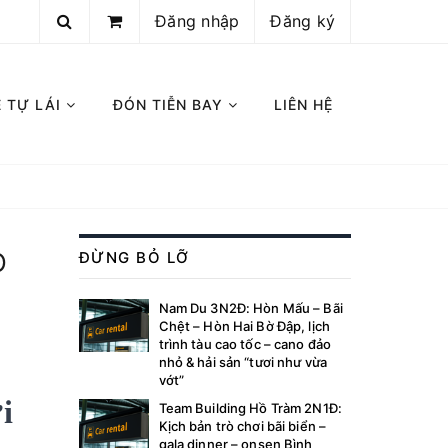
Đăng nhập
Đăng ký
E TỰ LÁI
ĐÓN TIỄN BAY
LIÊN HỆ
O
ĐỪNG BỎ LỠ
Nam Du 3N2Đ: Hòn Mấu – Bãi
Chệt – Hòn Hai Bờ Đập, lịch
trình tàu cao tốc – cano đảo
nhỏ & hải sản “tươi như vừa
vớt”
i
Team Building Hồ Tràm 2N1Đ:
Kịch bản trò chơi bãi biển –
gala dinner – onsen Bình