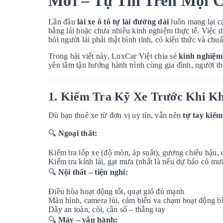
Mới – Tự Tin Trên Mọi 
Lần đầu
lái xe ô tô tự lái đường dài
luôn mang lại cả
bằng lái hoặc chưa nhiều kinh nghiệm thực tế. Việc d
hỏi người lái phải thật bình tĩnh, có kiến thức và chu
Trong bài viết này, LuxCar Việt chia sẻ
kinh nghiệm 
yên tâm tận hưởng hành trình cùng gia đình, người th
1. Kiểm Tra Kỹ Xe Trước Khi K
Dù bạn thuê xe từ đơn vị uy tín, vẫn nên
tự tay kiểm
🔍
Ngoại thất:
Kiểm tra lốp xe (độ mòn, áp suất), gương chiếu hậu,
Kiểm tra kính lái, gạt mưa (nhất là nếu dự báo có mư
🔍
Nội thất – tiện nghi:
Điều hòa hoạt động tốt, quạt gió đủ mạnh
Màn hình, camera lùi, cảm biến va chạm hoạt động b
Dây an toàn, còi, cần số – thắng tay
🔍
Máy – vận hành: