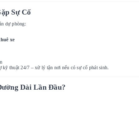
Gặp Sự Cố
 án dự phòng:
thuê xe
ệm
kỹ thuật 24/7 – xử lý tận nơi nếu có sự cố phát sinh.
 Đường Dài Lần Đầu?