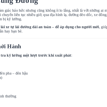
Cung Đường
m giác háo hức nhưng cũng không ít lo lắng, nhất là với những ai 
i chuyển liên tục nhiều giờ, qua địa hình lạ, đường đèo dốc, xe đôn
ẩn bị kỹ lưỡng.
lái xe tự lái đường dài an toàn – dễ áp dụng cho người mới
, giú
ân hay bạn bè.
hởi Hành
 tra kỹ lưỡng một lượt trước khi xuất phát
:
 đèn pha – đèn hậu
a)
ình thường