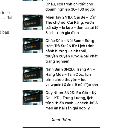
Châu, lịch trình chi tiết cho
doanh nghiệp 30–100 người
mới có
Miền Tây 2N1Đ: Cái Bè – Cần
g,… đòi
Thơ chợ nổi Cái Răng, vườn
trái cây – lò kẹo – đờn ca tài tử
p bạn
& lịch trình gia đình
Châu Đốc – Núi Sam – Rừng
tràm Trà Sư 2N1Đ: Lịch trình
hành hương – sinh thái,
thuyền xuyên rừng & bái Phật
trang nghiêm
Ninh Bình 3N2Đ: Tràng An –
Hang Múa – Tam Cốc, lịch
trình chèo thuyền – leo
viewpoint & ăn dê núi đặc sản
Quy Nhơn 3N2Đ: Eo Gió – Kỳ
Co – KDL Trung Lương, lịch
trình “biển xanh – check-in” &
mẹo ăn hải sản giá hợp lý
Xem thêm