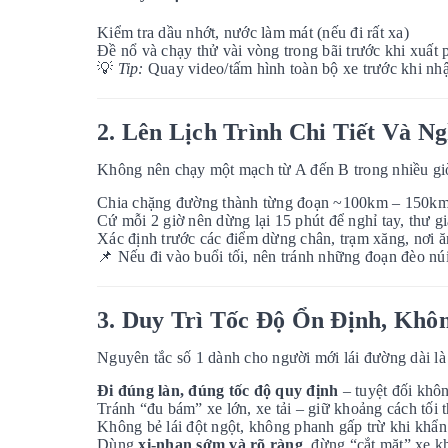
Kiểm tra dầu nhớt, nước làm mát (nếu đi rất xa)
Đề nổ và chạy thử vài vòng trong bãi trước khi xuất 
💡
Tip:
Quay video/tấm hình toàn bộ xe trước khi nhận 
2. Lên Lịch Trình Chi Tiết Và N
Không nên chạy một mạch từ A đến B trong nhiều giờ
Chia chặng đường thành từng đoạn ~100km – 150k
Cứ mỗi 2 giờ nên dừng lại 15 phút để nghỉ tay, thư gi
Xác định trước các điểm dừng chân, trạm xăng, nơi 
📌
Nếu đi vào buổi tối, nên tránh những đoạn đèo núi
3. Duy Trì Tốc Độ Ổn Định, Kh
Nguyên tắc số 1 dành cho người mới lái đường dài l
Đi đúng làn, đúng tốc độ quy định
– tuyệt đối khôn
Tránh “đu bám” xe lớn, xe tải – giữ khoảng cách tối 
Không bẻ lái đột ngột, không phanh gấp trừ khi khẩn
Dùng
xi-nhan sớm và rõ ràng
, đừng “cắt mặt” xe k