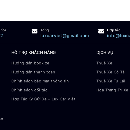
 hồi
Tổng
Hợp tác
22
luxcarviet@gmail.com
info@luxc
HỖ TRỢ KHÁCH HÀNG
DỊCH VỤ
Hướng dẫn book xe
Thuê Xe
Hướng dẫn thanh toán
Thuê Xe Có Tài
Chính sách bảo mật thông tin
Thuê Xe Tự Lái
Chính sách đối tác
Hoa Trang Trí Xe
Hợp Tác Ký Gửi Xe – Lux Car Việt
ận