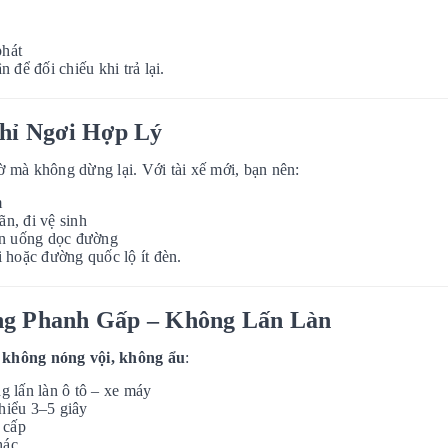
phát
để đối chiếu khi trả lại.
ghỉ Ngơi Hợp Lý
 mà không dừng lại. Với tài xế mới, bạn nên:
m
ãn, đi vệ sinh
ăn uống dọc đường
 hoặc đường quốc lộ ít đèn.
ông Phanh Gấp – Không Lấn Làn
à
không nóng vội, không ẩu
:
g lấn làn ô tô – xe máy
thiểu 3–5 giây
 cấp
hác