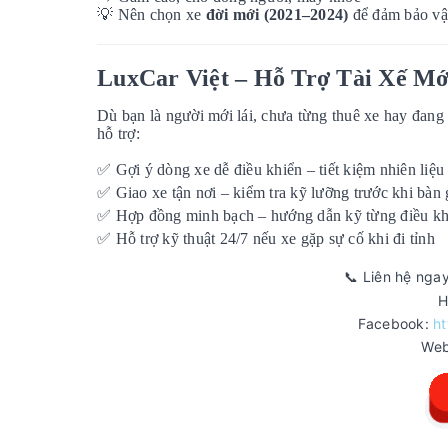
💡
Nên chọn xe
đời mới (2021–2024)
để đảm bảo vận
LuxCar Việt – Hỗ Trợ Tài Xế Mớ
Dù bạn là người mới lái, chưa từng thuê xe hay đang
hỗ trợ:
✅
Gợi ý dòng xe dễ điều khiển – tiết kiệm nhiên liệu
✅
Giao xe tận nơi – kiểm tra kỹ lưỡng trước khi bàn 
✅
Hợp đồng minh bạch – hướng dẫn kỹ từng điều k
✅
Hỗ trợ kỹ thuật 24/7 nếu xe gặp sự cố khi đi tỉnh
Liên hệ ngay
📞
H
Facebook:
ht
Web