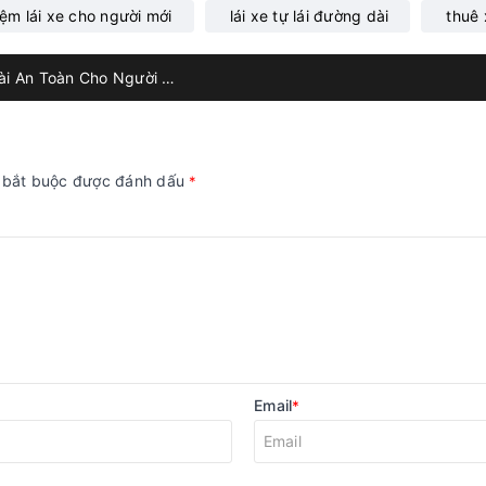
ệm lái xe cho người mới
lái xe tự lái đường dài
thuê x
Hướng Dẫn Lái Xe Tự Lái Đường Dài An Toàn Cho Người Mới
g bắt buộc được đánh dấu
*
Email
*