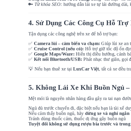
🔑
Từ khóa SEO:
hướng dẫn lái xe tự lái đường dài, 
4. Sử Dụng Các Công Cụ Hỗ Trợ 
Tận dụng các công nghệ trên xe để hỗ trợ bạn:
✅
Camera lùi – cảm biến va chạm:
Giúp lùi xe an 
✅
Cruise Control (nếu có):
Hỗ trợ giữ tốc độ ổn địn
✅
Google Maps/Waze:
Hiển thị điều hướng, cảnh bá
✅
Kết nối Bluetooth/USB:
Phát nhạc thư giãn, gọi đ
💡
Nếu bạn thuê xe tại
LuxCar Việt
, tất cả xe đều 
5. Không Lái Xe Khi Buồn Ngủ –
Mệt mỏi là nguyên nhân hàng đầu gây ra tai nạn đườ
Ngủ đủ trước chuyến đi, đặc biệt nếu bạn là tài xế du
Nếu cảm thấy buồn ngủ, hãy
dừng xe và nghỉ ngắn
Tránh dùng thuốc cảm, thuốc dị ứng gây buồn ngủ
Tuyệt đối không sử dụng rượu bia trước và trong 