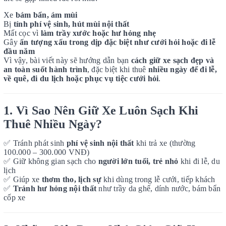
Xe
bám bẩn, ám mùi
Bị
tính phí vệ sinh, hút mùi nội thất
Mất cọc vì
làm trầy xước hoặc hư hỏng nhẹ
Gây
ấn tượng xấu trong dịp đặc biệt như cưới hỏi hoặc đi lễ
đầu năm
Vì vậy, bài viết này sẽ hướng dẫn bạn
cách giữ xe sạch đẹp và
an toàn suốt hành trình
, đặc biệt khi thuê
nhiều ngày để đi lễ,
về quê, đi du lịch hoặc phục vụ tiệc cưới hỏi
.
1. Vì Sao Nên Giữ Xe Luôn Sạch Khi
Thuê Nhiều Ngày?
✅
Tránh phát sinh
phí vệ sinh nội thất
khi trả xe (thường
100.000 – 300.000 VNĐ)
✅
Giữ không gian sạch cho
người lớn tuổi, trẻ nhỏ
khi đi lễ, du
lịch
✅
Giúp xe
thơm tho, lịch sự
khi dùng trong lễ cưới, tiếp khách
✅
Tránh hư hỏng nội thất
như trầy da ghế, dính nước, bám bẩn
cốp xe