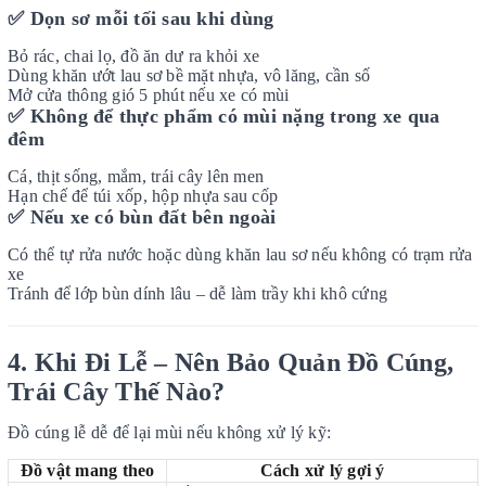
✅
Dọn sơ mỗi tối sau khi dùng
Bỏ rác, chai lọ, đồ ăn dư ra khỏi xe
Dùng khăn ướt lau sơ bề mặt nhựa, vô lăng, cần số
Mở cửa thông gió 5 phút nếu xe có mùi
✅
Không để thực phẩm có mùi nặng trong xe qua
đêm
Cá, thịt sống, mắm, trái cây lên men
Hạn chế để túi xốp, hộp nhựa sau cốp
✅
Nếu xe có bùn đất bên ngoài
Có thể tự rửa nước hoặc dùng khăn lau sơ nếu không có trạm rửa
xe
Tránh để lớp bùn dính lâu – dễ làm trầy khi khô cứng
4. Khi Đi Lễ – Nên Bảo Quản Đồ Cúng,
Trái Cây Thế Nào?
Đồ cúng lễ dễ để lại mùi nếu không xử lý kỹ:
Đồ vật mang theo
Cách xử lý gợi ý