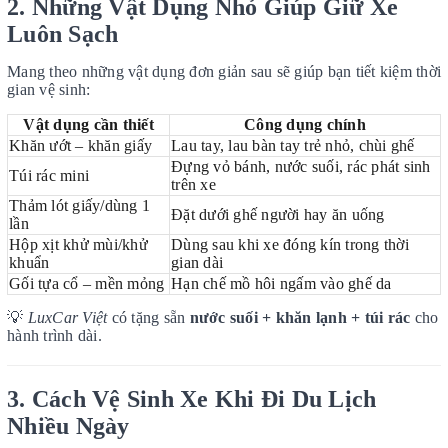
2. Những Vật Dụng Nhỏ Giúp Giữ Xe
Luôn Sạch
Mang theo những vật dụng đơn giản sau sẽ giúp bạn tiết kiệm thời
gian vệ sinh:
Vật dụng cần thiết
Công dụng chính
Khăn ướt – khăn giấy
Lau tay, lau bàn tay trẻ nhỏ, chùi ghế
Đựng vỏ bánh, nước suối, rác phát sinh
Túi rác mini
trên xe
Thảm lót giấy/dùng 1
Đặt dưới ghế người hay ăn uống
lần
Hộp xịt khử mùi/khử
Dùng sau khi xe đóng kín trong thời
khuẩn
gian dài
Gối tựa cổ – mền mỏng
Hạn chế mồ hôi ngấm vào ghế da
💡
LuxCar Việt
có tặng sẵn
nước suối + khăn lạnh + túi rác
cho
hành trình dài.
3. Cách Vệ Sinh Xe Khi Đi Du Lịch
Nhiều Ngày