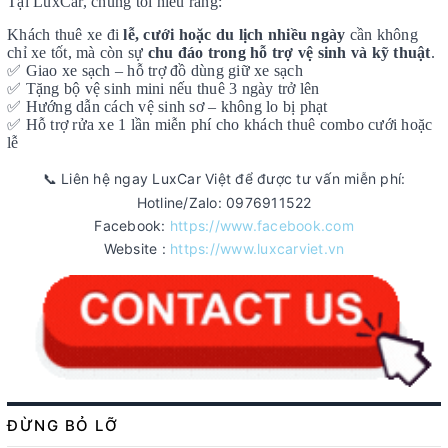
Tại LuxCar, chúng tôi hiểu rằng:
Khách thuê xe đi
lễ, cưới hoặc du lịch nhiều ngày
cần không
chỉ xe tốt, mà còn sự
chu đáo trong hỗ trợ vệ sinh và kỹ thuật
.
✅
Giao xe sạch – hỗ trợ đồ dùng giữ xe sạch
✅
Tặng bộ vệ sinh mini nếu thuê 3 ngày trở lên
✅
Hướng dẫn cách vệ sinh sơ – không lo bị phạt
✅
Hỗ trợ rửa xe 1 lần miễn phí cho khách thuê combo cưới hoặc
lễ
Liên hệ ngay LuxCar Việt để được tư vấn miễn phí:
📞
Hotline/Zalo: 0976911522
Facebook:
https://www.facebook.com
Website :
https://www.luxcarviet.vn
ĐỪNG BỎ LỠ