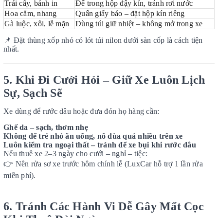
Trái cây, bánh in
Để trong hộp đậy kín, tránh rơi nước
Hoa cắm, nhang
Quấn giấy báo – đặt hộp kín riêng
Gà luộc, xôi, lễ mặn
Dùng túi giữ nhiệt – không mở trong xe
📌
Đặt thùng xốp nhỏ có lót túi nilon dưới sàn cốp là cách tiện
nhất.
5. Khi Đi Cưới Hỏi – Giữ Xe Luôn Lịch
Sự, Sạch Sẽ
Xe dùng để rước dâu hoặc đưa đón họ hàng cần:
Ghế da – sạch, thơm nhẹ
Không để trẻ nhỏ ăn uống, nô đùa quá nhiều trên xe
Luôn kiểm tra ngoại thất – tránh để xe bụi khi rước dâu
Nếu thuê xe 2–3 ngày cho cưới – nghỉ – tiệc:
👉
Nên rửa sơ xe trước hôm chính lễ (LuxCar hỗ trợ 1 lần rửa
miễn phí).
6. Tránh Các Hành Vi Dễ Gây Mất Cọc