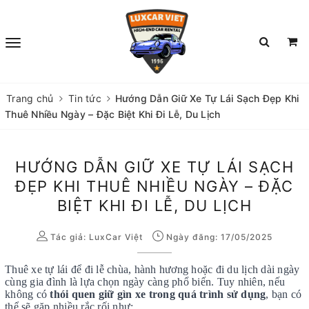
Trang chủ
Tin tức
Hướng Dẫn Giữ Xe Tự Lái Sạch Đẹp Khi
Thuê Nhiều Ngày – Đặc Biệt Khi Đi Lễ, Du Lịch
HƯỚNG DẪN GIỮ XE TỰ LÁI SẠCH
ĐẸP KHI THUÊ NHIỀU NGÀY – ĐẶC
BIỆT KHI ĐI LỄ, DU LỊCH
Tác giả:
LuxCar Việt
Ngày đăng: 17/05/2025
Thuê xe tự lái để đi lễ chùa, hành hương hoặc đi du lịch dài ngày
cùng gia đình là lựa chọn ngày càng phổ biến. Tuy nhiên, nếu
không có
thói quen giữ gìn xe trong quá trình sử dụng
, bạn có
thể sẽ gặp nhiều rắc rối như: