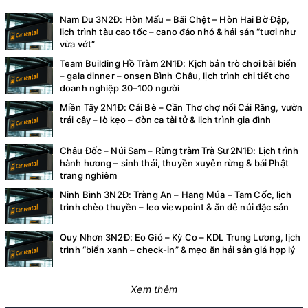
Nam Du 3N2Đ: Hòn Mấu – Bãi Chệt – Hòn Hai Bờ Đập,
lịch trình tàu cao tốc – cano đảo nhỏ & hải sản “tươi như
vừa vớt”
Team Building Hồ Tràm 2N1Đ: Kịch bản trò chơi bãi biển
– gala dinner – onsen Bình Châu, lịch trình chi tiết cho
doanh nghiệp 30–100 người
Miền Tây 2N1Đ: Cái Bè – Cần Thơ chợ nổi Cái Răng, vườn
trái cây – lò kẹo – đờn ca tài tử & lịch trình gia đình
Châu Đốc – Núi Sam – Rừng tràm Trà Sư 2N1Đ: Lịch trình
hành hương – sinh thái, thuyền xuyên rừng & bái Phật
trang nghiêm
Ninh Bình 3N2Đ: Tràng An – Hang Múa – Tam Cốc, lịch
trình chèo thuyền – leo viewpoint & ăn dê núi đặc sản
Quy Nhơn 3N2Đ: Eo Gió – Kỳ Co – KDL Trung Lương, lịch
trình “biển xanh – check-in” & mẹo ăn hải sản giá hợp lý
Xem thêm