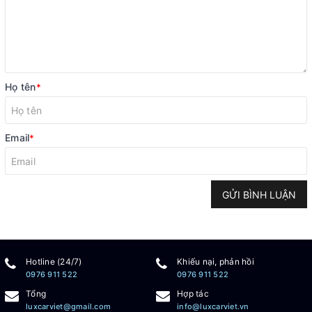
Họ tên
*
Email
*
GỬI BÌNH LUẬN
Hotline (24/7)
Khiếu nại, phản hồi
0976 911 522
0976 911 522
Tổng
Hợp tác
luxcarviet@gmail.com
info@luxcarviet.vn