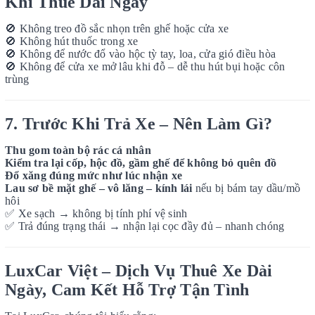
Khi Thuê Dài Ngày
🚫
Không treo đồ sắc nhọn trên ghế hoặc cửa xe
🚫
Không hút thuốc trong xe
🚫
Không để nước đổ vào hộc tỳ tay, loa, cửa gió điều hòa
🚫
Không để cửa xe mở lâu khi đỗ – dễ thu hút bụi hoặc côn
trùng
7. Trước Khi Trả Xe – Nên Làm Gì?
Thu gom toàn bộ rác cá nhân
Kiểm tra lại cốp, hộc đồ, gầm ghế để không bỏ quên đồ
Đổ xăng đúng mức như lúc nhận xe
Lau sơ bề mặt ghế – vô lăng – kính lái
nếu bị bám tay dầu/mồ
hôi
✅
Xe sạch → không bị tính phí vệ sinh
✅
Trả đúng trạng thái → nhận lại cọc đầy đủ – nhanh chóng
LuxCar Việt – Dịch Vụ Thuê Xe Dài
Ngày, Cam Kết Hỗ Trợ Tận Tình