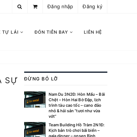
Đăng nhập
Đăng ký
E TỰ LÁI
ĐÓN TIỄN BAY
LIÊN HỆ
A SỰ
ĐỪNG BỎ LỠ
Nam Du 3N2Đ: Hòn Mấu – Bãi
Chệt – Hòn Hai Bờ Đập, lịch
trình tàu cao tốc – cano đảo
nhỏ & hải sản “tươi như vừa
vớt”
Team Building Hồ Tràm 2N1Đ:
Kịch bản trò chơi bãi biển –
gala dinner – onsen Bình