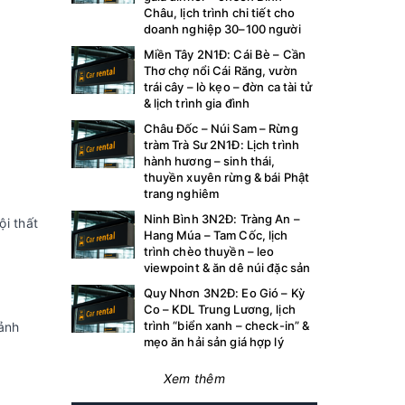
Châu, lịch trình chi tiết cho
doanh nghiệp 30–100 người
Miền Tây 2N1Đ: Cái Bè – Cần
Thơ chợ nổi Cái Răng, vườn
trái cây – lò kẹo – đờn ca tài tử
& lịch trình gia đình
Châu Đốc – Núi Sam – Rừng
tràm Trà Sư 2N1Đ: Lịch trình
hành hương – sinh thái,
thuyền xuyên rừng & bái Phật
trang nghiêm
Ninh Bình 3N2Đ: Tràng An –
ội thất
Hang Múa – Tam Cốc, lịch
trình chèo thuyền – leo
viewpoint & ăn dê núi đặc sản
Quy Nhơn 3N2Đ: Eo Gió – Kỳ
Co – KDL Trung Lương, lịch
trình “biển xanh – check-in” &
 ảnh
mẹo ăn hải sản giá hợp lý
Xem thêm