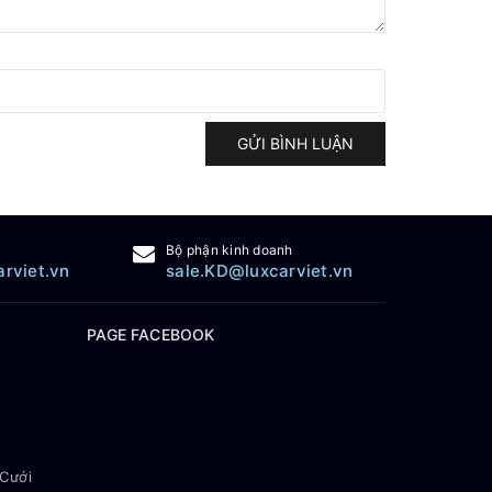
GỬI BÌNH LUẬN
Bộ phận kinh doanh
arviet.vn
sale.KD@luxcarviet.vn
PAGE FACEBOOK
 Cưới