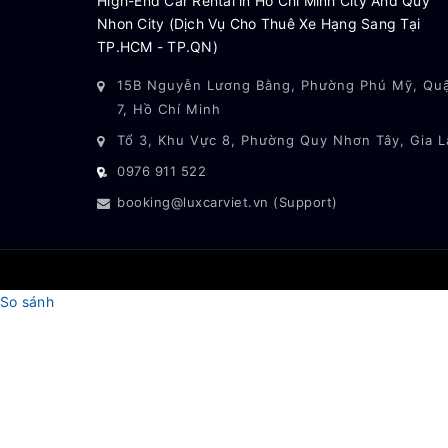
High-End Car Rental in Ho Chi Minh City And Quy
Nhon City (Dịch Vụ Cho Thuê Xe Hạng Sang Tại
TP.HCM - TP.QN)
15B Nguyễn Lương Bằng, Phường Phú Mỹ, Qu
7, Hồ Chí Minh
Tổ 3, Khu Vực 8, Phường Quy Nhơn Tây, Gia L
0976 911 522
booking@luxcarviet.vn (Support)
So sánh