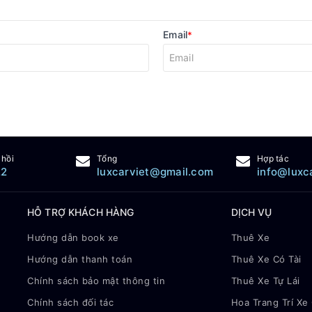
Email
*
 hồi
Tổng
Hợp tác
22
luxcarviet@gmail.com
info@luxc
HỖ TRỢ KHÁCH HÀNG
DỊCH VỤ
Hướng dẫn book xe
Thuê Xe
Hướng dẫn thanh toán
Thuê Xe Có Tài
Chính sách bảo mật thông tin
Thuê Xe Tự Lái
Chính sách đối tác
Hoa Trang Trí Xe