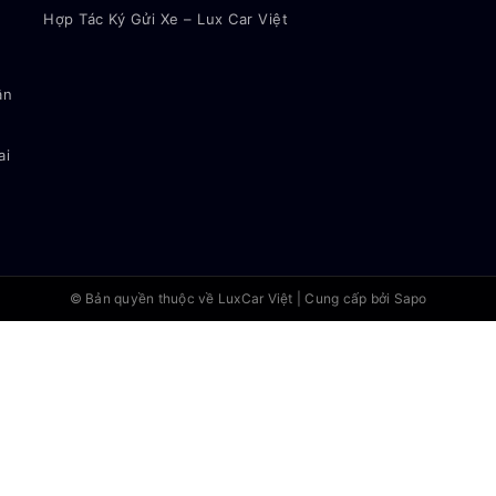
Hợp Tác Ký Gửi Xe – Lux Car Việt
ận
ai
© Bản quyền thuộc về
LuxCar Việt
|
Cung cấp bởi Sapo