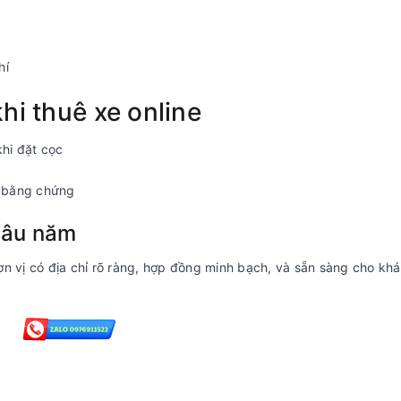
hí
hi thuê xe online
khi đặt cọc
m bằng chứng
 lâu năm
đơn vị có địa chỉ rõ ràng, hợp đồng minh bạch, và sẵn sàng cho k