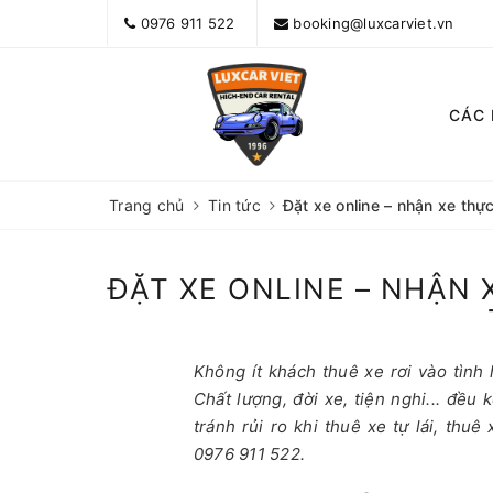
0976 911 522
booking@luxcarviet.vn
CÁC
Trang chủ
Tin tức
Đặt xe online – nhận xe thự
ĐẶT XE ONLINE – NHẬN
Không ít khách thuê xe rơi vào tình
Chất lượng, đời xe, tiện nghi... đều
tránh rủi ro khi thuê xe tự lái, thu
0976 911 522.