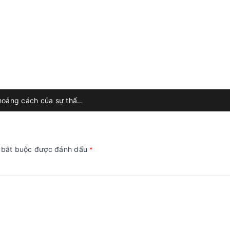
Đặt xe online – nhận xe thực tế: Khoảng cách của sự thất vọng
g bắt buộc được đánh dấu
*