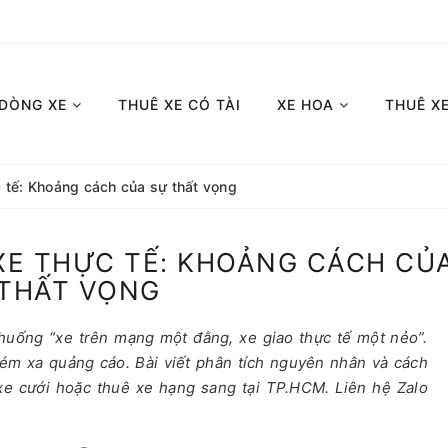
 DÒNG XE
THUÊ XE CÓ TÀI
XE HOA
THUÊ X
c tế: Khoảng cách của sự thất vọng
 XE THỰC TẾ: KHOẢNG CÁCH CỦ
THẤT VỌNG
 huống “xe trên mạng một đằng, xe giao thực tế một nẻo”.
 kém xa quảng cáo. Bài viết phân tích nguyên nhân và cách
ê xe cưới hoặc thuê xe hạng sang tại TP.HCM. Liên hệ Zalo