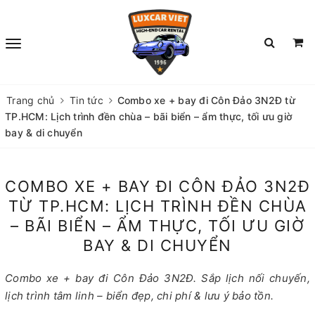
Trang chủ
Tin tức
Combo xe + bay đi Côn Đảo 3N2Đ từ
TP.HCM: Lịch trình đền chùa – bãi biển – ẩm thực, tối ưu giờ
bay & di chuyển
COMBO XE + BAY ĐI CÔN ĐẢO 3N2Đ
TỪ TP.HCM: LỊCH TRÌNH ĐỀN CHÙA
– BÃI BIỂN – ẨM THỰC, TỐI ƯU GIỜ
BAY & DI CHUYỂN
Combo xe + bay đi Côn Đảo 3N2Đ. Sắp lịch nối chuyến,
lịch trình tâm linh – biển đẹp, chi phí & lưu ý bảo tồn.