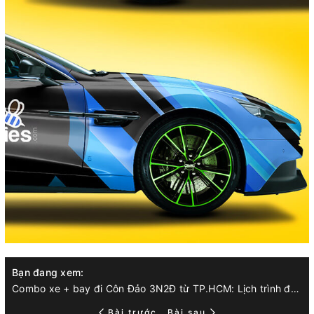
Bạn đang xem:
Combo xe + bay đi Côn Đảo 3N2Đ từ TP.HCM: Lịch trình đền chùa – bãi biển – ẩm thực, tối ưu giờ bay & di chuyển
Bài trước
Bài sau