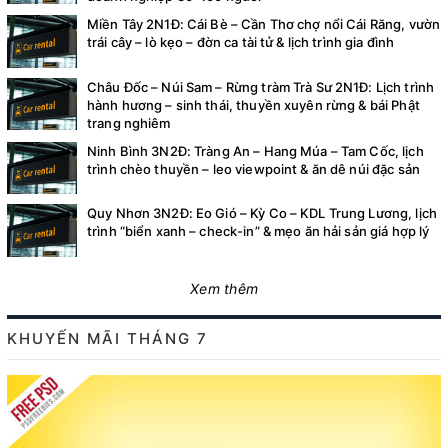
Miền Tây 2N1Đ: Cái Bè – Cần Thơ chợ nổi Cái Răng, vườn
trái cây – lò kẹo – đờn ca tài tử & lịch trình gia đình
Châu Đốc – Núi Sam – Rừng tràm Trà Sư 2N1Đ: Lịch trình
hành hương – sinh thái, thuyền xuyên rừng & bái Phật
trang nghiêm
Ninh Bình 3N2Đ: Tràng An – Hang Múa – Tam Cốc, lịch
trình chèo thuyền – leo viewpoint & ăn dê núi đặc sản
Quy Nhơn 3N2Đ: Eo Gió – Kỳ Co – KDL Trung Lương, lịch
trình “biển xanh – check-in” & mẹo ăn hải sản giá hợp lý
Xem thêm
KHUYẾN MÃI THÁNG 7