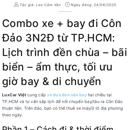
Tác giả:
Lee Cẩm Vân
Ngày đăng: 24/08/2025
Combo xe + bay đi Côn
Đảo 3N2Đ từ TP.HCM:
Lịch trình đền chùa – bãi
biển – ẩm thực, tối ưu
giờ bay & di chuyển
LuxCar Việt
cung cấp
xe đưa đón sân bay
hai chiều tại
TP.HCM và tư vấn sắp lịch để nối chuyến bay/tàu ra Côn Đảo
thuận tiện. Trên đảo, bạn có thể thuê xe máy/ô tô địa phương
theo ngày.
Phần 1 – Cách đi & thời điểm