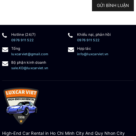
GỬI BÌNH LUẬN
Hotline (24/7)
Khiếu nại, phản hồi
0976 911 522
0976 911 522
Tổng
Hợp tác
luxcarviet@gmail.com
info@luxcarviet.vn
Bộ phận kinh doanh
sale.KD@luxcarviet.vn
High-End Car Rental in Ho Chi Minh City And Quy Nhon City