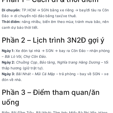
Di chuyển:
TP.HCM → SGN bằng xe riêng → bay/đi tàu ra Côn
Đảo → di chuyển nội đảo bằng taxi/xe thuê.
Thời điểm:
nắng nhiều, biển êm theo mùa; tránh mưa bão, nên
canh dự báo thời tiết.
Phần 2 – Lịch trình 3N2Đ gợi ý
Ngày 1:
Xe đón tại nhà → SGN → bay ra Côn Đảo – nhận phòng
–
Bãi Lò Vôi
,
Chợ Côn Đảo
.
Ngày 2:
Chuồng Cọp
,
Bảo tàng
,
Nghĩa trang Hàng Dương
– tối
thắp hương (giữ trật tự).
Ngày 3:
Bãi Nhát
–
Mũi Cá Mập
– trả phòng – bay về SGN – xe
đón về nhà.
Phần 3 – Điểm tham quan/ăn
uống
Biển: Bãi Đầm Trầu, Bãi Nhát; Tâm linh: Miếu Bà Phi Yến, Hàng