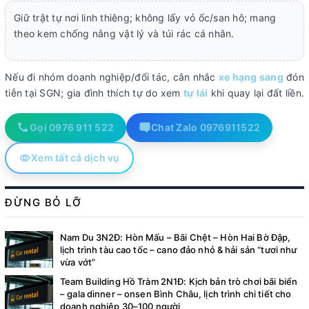
Giữ trật tự nơi linh thiêng; không lấy vỏ ốc/san hô; mang
theo kem chống nắng vật lý và túi rác cá nhân.
Nếu đi nhóm doanh nghiệp/đối tác, cân nhắc
xe hạng sang
đón
tiễn tại SGN; gia đình thích tự do xem
tự lái
khi quay lại đất liền.
Gọi 0976 911 522
Chat Zalo 0976911522
Xem tất cả dịch vụ
ĐỪNG BỎ LỠ
Nam Du 3N2Đ: Hòn Mấu – Bãi Chệt – Hòn Hai Bờ Đập,
lịch trình tàu cao tốc – cano đảo nhỏ & hải sản “tươi như
vừa vớt”
Team Building Hồ Tràm 2N1Đ: Kịch bản trò chơi bãi biển
– gala dinner – onsen Bình Châu, lịch trình chi tiết cho
doanh nghiệp 30–100 người