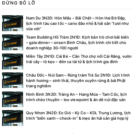
ĐỪNG BỎ LỠ
Nam Du 3N2Đ: Hòn Mấu – Bãi Chệt – Hòn Hai Bờ Đập,
lịch trình tàu cao tốc – cano đảo nhỏ & hải sản “tươi như
vừa vớt”
Team Building Hồ Tràm 2N1Đ: Kịch bản trò chơi bãi biển
– gala dinner – onsen Bình Châu, lịch trình chi tiết cho
doanh nghiệp 30–100 người
Miền Tây 2N1Đ: Cái Bè – Cần Thơ chợ nổi Cái Răng, vườn
trái cây – lò kẹo – đờn ca tài tử & lịch trình gia đình
Châu Đốc – Núi Sam – Rừng tràm Trà Sư 2N1Đ: Lịch trình
hành hương – sinh thái, thuyền xuyên rừng & bái Phật
trang nghiêm
Ninh Bình 3N2Đ: Tràng An – Hang Múa – Tam Cốc, lịch
trình chèo thuyền – leo viewpoint & ăn dê núi đặc sản
Quy Nhơn 3N2Đ: Eo Gió – Kỳ Co – KDL Trung Lương, lịch
trình “biển xanh – check-in” & mẹo ăn hải sản giá hợp lý