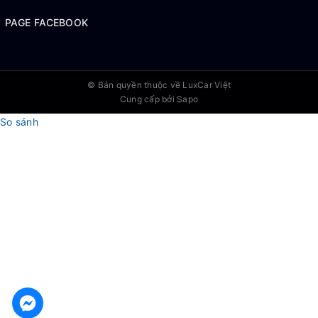
PAGE FACEBOOK
© Bản quyền thuộc về
LuxCar Việt
Cung cấp bởi Sapo
So sánh