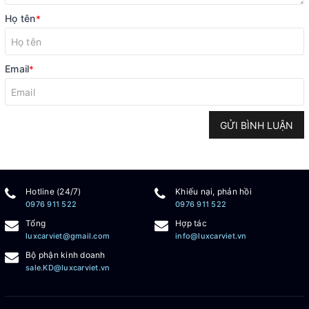
Họ tên
*
Email
*
GỬI BÌNH LUẬN
Hotline (24/7)
Khiếu nại, phản hồi
0976 911 522
0976 911 522
Tổng
Hợp tác
luxcarviet@gmail.com
info@luxcarviet.vn
Bộ phận kinh doanh
sale.KD@luxcarviet.vn