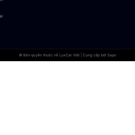
ai
© Bản quyền thuộc về
LuxCar Việt
|
Cung cấp bởi Sapo