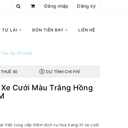
Đăng nhập
Đăng ký
E TỰ LÁI
ĐÓN TIỄN BAY
LIÊN HỆ
i Tim Tại TP.HCM
 THUÊ XE
DỰ TÍNH CHI PHÍ
 Xe Cưới Màu Trắng Hồng
CM
r Việt cung cấp thêm dịch vụ hoa trang trí xe cưới