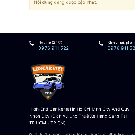
Nội dung đang được cập nhật.
Hotline (24/7)
Khiếu nại, phản
0976 911 522
0976 911 5
High-End Car Rental in Ho Chi Minh City And Quy
Nhon City (Dịch Vụ Cho Thuê Xe Hạng Sang Tại
TP.HCM - TP.QN)
15B Nguyễn Lương Bằng, Phường Phú Mỹ, Qu