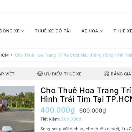
 DÒNG XE
THUÊ XE CÓ TÀI
XE HOA
THUÊ X
P.HCM
Cho Thuê Hoa Trang Trí Xe Cưới Màu Trắng Hồng Hình Trá
AR VIỆT
ƯU ĐIỂM THUÊ XE
BẢNG GIÁ
Cho Thuê Hoa Trang Trí
Hình Trái Tim Tại TP.H
400.000₫
600.000₫
Tiết kiệm:
200.000₫
Song song với dịch vụ cho thuê xe cưới, LuxCa