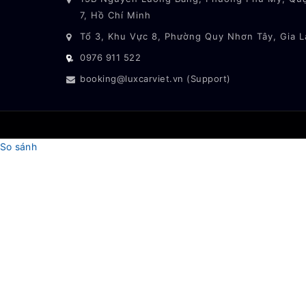
7, Hồ Chí Minh
Tổ 3, Khu Vực 8, Phường Quy Nhơn Tây, Gia L
0976 911 522
booking@luxcarviet.vn (Support)
So sánh