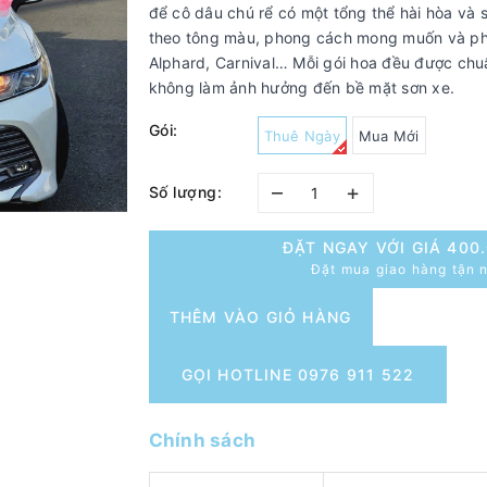
để cô dâu chú rể có một tổng thể hài hòa và 
theo tông màu, phong cách mong muốn và ph
Alphard, Carnival… Mỗi gói hoa đều được chuẩ
không làm ảnh hưởng đến bề mặt sơn xe.
Gói:
Thuê Ngày
Mua Mới
–
+
Số lượng:
ĐẶT NGAY VỚI GIÁ
400
Đặt mua giao hàng tận n
THÊM VÀO GIỎ HÀNG
GỌI HOTLINE 0976 911 522
Chính sách