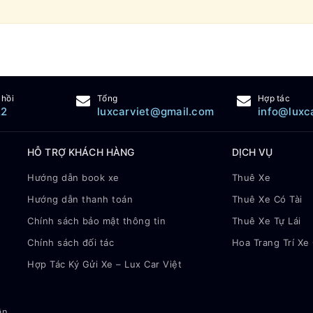
 hồi
Tổng
Hợp tác
22
luxcarviet@gmail.com
info@luxc
HỖ TRỢ KHÁCH HÀNG
DỊCH VỤ
Hướng dẫn book xe
Thuê Xe
Hướng dẫn thanh toán
Thuê Xe Có Tài
Chính sách bảo mật thông tin
Thuê Xe Tự Lái
Chính sách đối tác
Hoa Trang Trí Xe
Hợp Tác Ký Gửi Xe – Lux Car Việt
ận