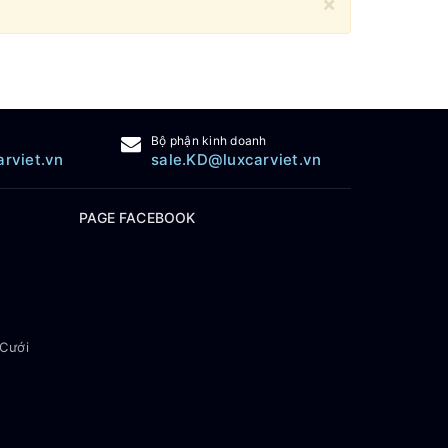
×
Bộ phận kinh doanh
arviet.vn
sale.KD@luxcarviet.vn
PAGE FACEBOOK
 Cưới