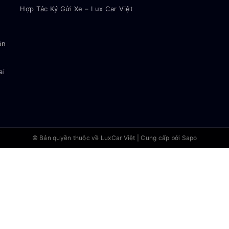
Hợp Tác Ký Gửi Xe – Lux Car Việt
ận
ai
© Bản quyền thuộc về
LuxCar Việt
|
Cung cấp bởi Sapo