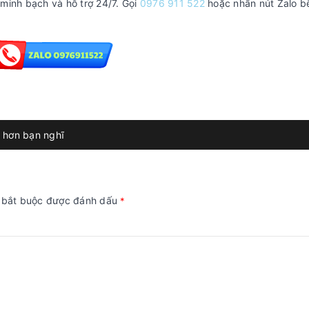
minh bạch và hỗ trợ 24/7. Gọi
0976 911 522
hoặc nhấn nút Zalo b
n hơn bạn nghĩ
g bắt buộc được đánh dấu
*