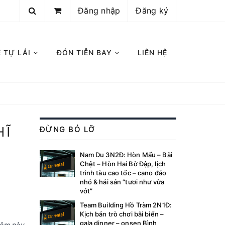
Đăng nhập
Đăng ký
E TỰ LÁI
ĐÓN TIỄN BAY
LIÊN HỆ
HĨ
ĐỪNG BỎ LỠ
Nam Du 3N2Đ: Hòn Mấu – Bãi
Chệt – Hòn Hai Bờ Đập, lịch
trình tàu cao tốc – cano đảo
nhỏ & hải sản “tươi như vừa
vớt”
Team Building Hồ Tràm 2N1Đ:
Kịch bản trò chơi bãi biển –
gala dinner – onsen Bình
hiệm này