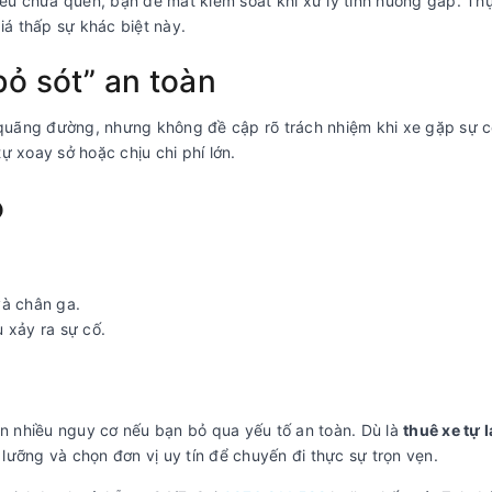
u chưa quen, bạn dễ mất kiểm soát khi xử lý tình huống gấp. Th
iá thấp sự khác biệt này.
bỏ sót” an toàn
à quãng đường, nhưng không đề cập rõ trách nhiệm khi xe gặp sự c
ự xoay sở hoặc chịu chi phí lớn.
o
và chân ga.
 xảy ra sự cố.
ẩn nhiều nguy cơ nếu bạn bỏ qua yếu tố an toàn. Dù là
thuê xe tự l
 lưỡng và chọn đơn vị uy tín để chuyến đi thực sự trọn vẹn.