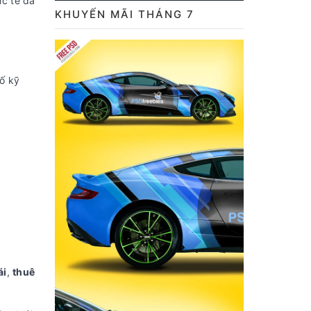
ực tế đã
KHUYẾN MÃI THÁNG 7
ố kỹ
ái
,
thuê