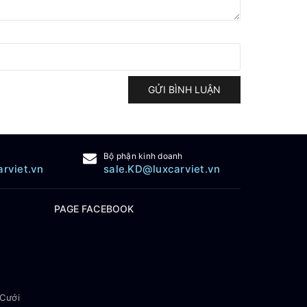
GỬI BÌNH LUẬN
Bộ phận kinh doanh
arviet.vn
sale.KD@luxcarviet.vn
PAGE FACEBOOK
 Cưới