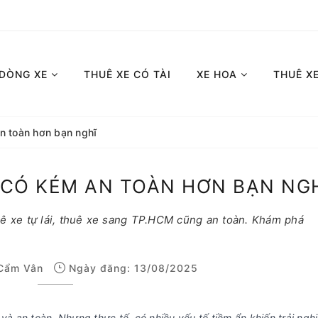
 DÒNG XE
THUÊ XE CÓ TÀI
XE HOA
THUÊ X
an toàn hơn bạn nghĩ
I CÓ KÉM AN TOÀN HƠN BẠN NG
uê xe tự lái, thuê xe sang TP.HCM cũng an toàn. Khám phá
Cẩm Vân
Ngày đăng: 13/08/2025
ng và an toàn. Nhưng thực tế, có nhiều yếu tố tiềm ẩn khiến trải ng