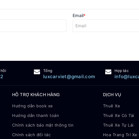
Email
*
 hồi
Tổng
Hợp tác
22
luxcarviet@gmail.com
info@luxc
HỖ TRỢ KHÁCH HÀNG
DỊCH VỤ
Hướng dẫn book xe
Thuê Xe
Hướng dẫn thanh toán
Thuê Xe Có Tài
Chính sách bảo mật thông tin
Thuê Xe Tự Lái
Chính sách đối tác
Hoa Trang Trí Xe