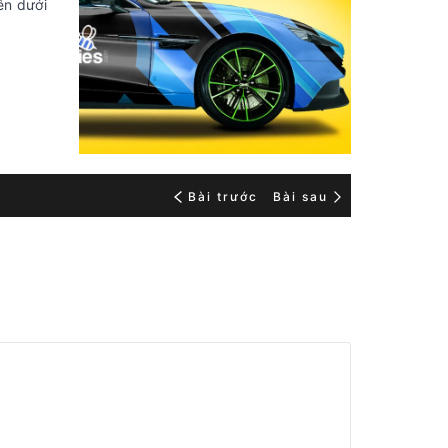
ên dưới
Bài trước
Bài sau