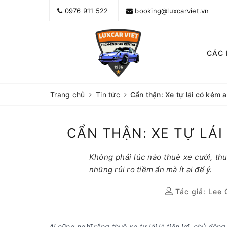
0976 911 522
booking@luxcarviet.vn
CÁC
Trang chủ
Tin tức
Cẩn thận: Xe tự lái có kém 
CẨN THẬN: XE TỰ LÁ
Không phải lúc nào thuê xe cưới, th
những rủi ro tiềm ẩn mà ít ai để ý.
Tác giả:
Lee 
Ai cũng nghĩ rằng thuê xe tự lái là tiện lợi, chủ độ