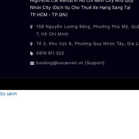
High-End Car Rental in Ho Chi Minh City And Quy
Nhon City (Dịch Vụ Cho Thuê Xe Hạng Sang Tại
TP.HCM - TP.QN)
15B Nguyễn Lương Bằng, Phường Phú Mỹ, Qu
7, Hồ Chí Minh
Tổ 3, Khu Vực 8, Phường Quy Nhơn Tây, Gia L
0976 911 522
booking@luxcarviet.vn (Support)
So sánh