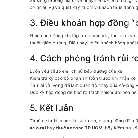
Xe sang thường mạnh và nhạy hơn xe phổ thông. Nế
có nhiều vụ va quẹt xảy ra chỉ vì khách thuê đánh g
3. Điều khoản hợp đồng “
Nhiều hợp đồng chỉ tập trung vào phí, thời gian v
thuật giữa đường. Điều này khiến khách hàng phải t
4. Cách phòng tránh rủi r
Luôn yêu cầu xem lịch sử bảo dưỡng của xe.
Kiểm tra kỹ các bộ phận an toàn trước khi nhận xe.
Thử lái vài vòng để làm quen độ nhạy của vô-lăng 
Đọc kỹ hợp đồng để biết rõ trách nhiệm đôi bên nếu
5. Kết luận
Thuê xe tự lái mang lại sự tự do, nhưng cũng tiềm 
xe cưới
hay
thuê xe sang TP.HCM
, hãy kiểm tra kỹ