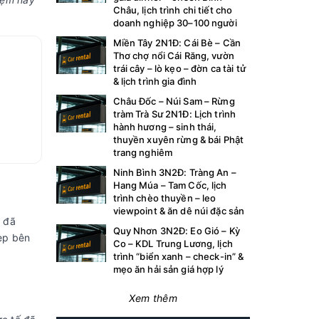
Châu, lịch trình chi tiết cho
doanh nghiệp 30–100 người
Miền Tây 2N1Đ: Cái Bè – Cần
Thơ chợ nổi Cái Răng, vườn
trái cây – lò kẹo – đờn ca tài tử
& lịch trình gia đình
Châu Đốc – Núi Sam – Rừng
tràm Trà Sư 2N1Đ: Lịch trình
hành hương – sinh thái,
thuyền xuyên rừng & bái Phật
trang nghiêm
Ninh Bình 3N2Đ: Tràng An –
Hang Múa – Tam Cốc, lịch
trình chèo thuyền – leo
viewpoint & ăn dê núi đặc sản
ể đã
Quy Nhơn 3N2Đ: Eo Gió – Kỳ
đẹp bên
Co – KDL Trung Lương, lịch
trình “biển xanh – check-in” &
mẹo ăn hải sản giá hợp lý
Xem thêm